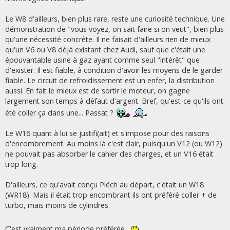
Le W8 d'ailleurs, bien plus rare, reste une curiosité technique. Une
démonstration de "vous voyez, on sait faire si on veut", bien plus
qu'une nécessité concrète. Il ne faisait d'ailleurs rien de mieux
qu'un V6 ou V8 déjà existant chez Audi, sauf que c'était une
épouvantable usine à gaz ayant comme seul "intérêt" que
d'exister. Il est fiable, à condition d'avoir les moyens de le garder
fiable. Le circuit de refroidissement est un enfer, la distribution
aussi. En fait le mieux est de sortir le moteur, on gagne
largement son temps à défaut d'argent. Bref, qu'est-ce qu'ils ont
été coller ça dans une... Passat ?
Le W16 quant à lui se justifi(ait) et s'impose pour des raisons
d'encombrement. Au moins là c'est clair, puisqu'un V12 (ou W12)
ne pouvait pas absorber le cahier des charges, et un V16 était
trop long.
D'ailleurs, ce qu'avait conçu Piëch au départ, c'était un W18
(WR18). Mais il était trop encombrant ils ont préféré coller + de
turbo, mais moins de cylindres.
C'est vraiment ma période préférée.