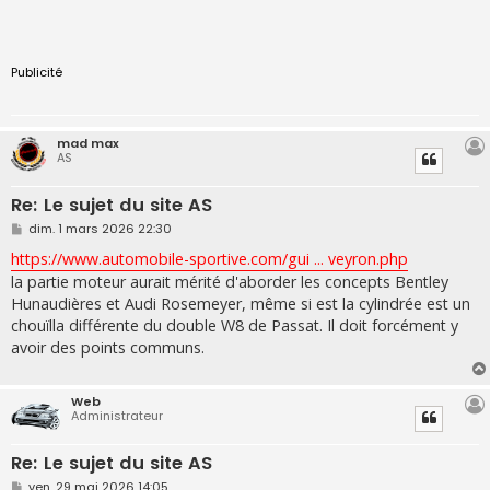
Publicité
mad max
AS
Re: Le sujet du site AS
M
dim. 1 mars 2026 22:30
e
s
https://www.automobile-sportive.com/gui ... veyron.php
s
la partie moteur aurait mérité d'aborder les concepts Bentley
a
g
Hunaudières et Audi Rosemeyer, même si est la cylindrée est un
e
chouïlla différente du double W8 de Passat. Il doit forcément y
avoir des points communs.
Web
Administrateur
Re: Le sujet du site AS
M
ven. 29 mai 2026 14:05