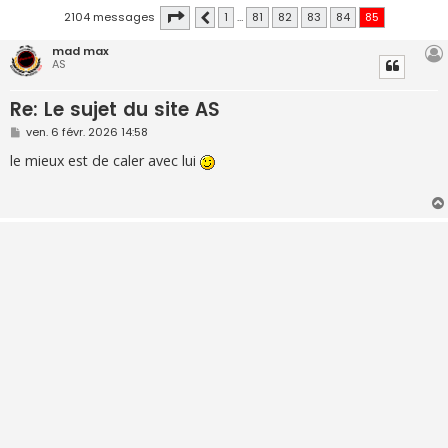
Page
85
sur
85
2104 messages
1
…
81
82
83
84
85
Précédente
mad max
AS
Re: Le sujet du site AS
M
ven. 6 févr. 2026 14:58
e
s
le mieux est de caler avec lui
s
a
g
e