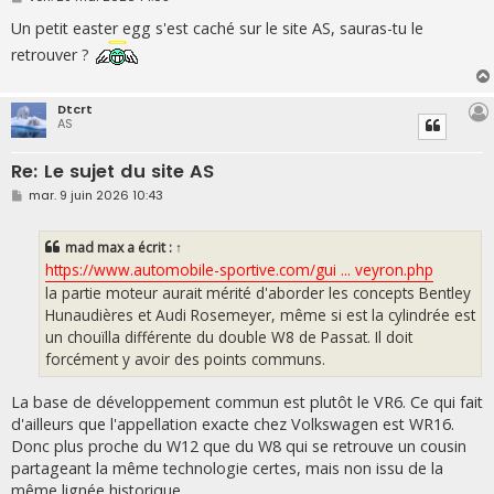
e
s
Un petit easter egg s'est caché sur le site AS, sauras-tu le
s
retrouver ?
a
g
e
Dtcrt
AS
Re: Le sujet du site AS
M
mar. 9 juin 2026 10:43
e
s
s
mad max
a écrit :
↑
a
g
https://www.automobile-sportive.com/gui ... veyron.php
e
la partie moteur aurait mérité d'aborder les concepts Bentley
Hunaudières et Audi Rosemeyer, même si est la cylindrée est
un chouïlla différente du double W8 de Passat. Il doit
forcément y avoir des points communs.
La base de développement commun est plutôt le VR6. Ce qui fait
d'ailleurs que l'appellation exacte chez Volkswagen est WR16.
Donc plus proche du W12 que du W8 qui se retrouve un cousin
partageant la même technologie certes, mais non issu de la
même lignée historique.