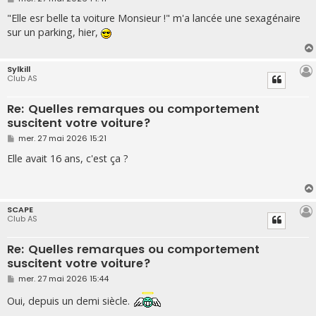
e
s
"Elle esr belle ta voiture Monsieur !" m'a lancée une sexagénaire
s
sur un parking, hier,
a
g
e
Sylkill
Club AS
Re: Quelles remarques ou comportement
suscitent votre voiture?
M
mer. 27 mai 2026 15:21
e
s
Elle avait 16 ans, c'est ça ?
s
a
g
e
SCAPE
Club AS
Re: Quelles remarques ou comportement
suscitent votre voiture?
M
mer. 27 mai 2026 15:44
e
s
Oui, depuis un demi siècle.
s
a