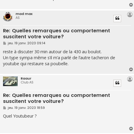
g
e
mad max
AS
Re: Quelles remarques ou comportement
suscitent votre voiture?
M
jeu. 19 janv. 2023 09:14
e
s
reste à discuter 30 min autour de la 430 au boulot.
s
Un type sympa même s’il m’a parlé de l’autre tacheron de
a
g
youtube qui restaure sa poubelle.
e
Raaur
Club AS
Re: Quelles remarques ou comportement
suscitent votre voiture?
M
jeu. 19 janv. 2023 18:59
e
s
Quel Youtubeur ?
s
a
g
e