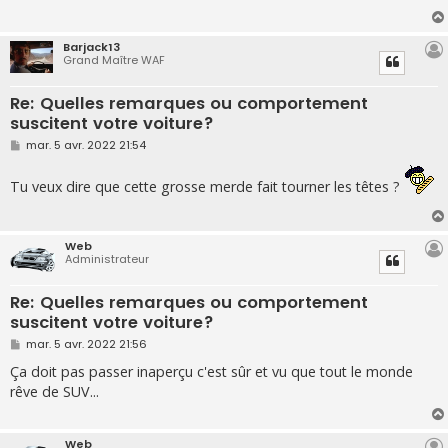
g
e
Barjack13
Grand Maître WAF
Re: Quelles remarques ou comportement
suscitent votre voiture?
M
mar. 5 avr. 2022 21:54
e
s
s
Tu veux dire que cette grosse merde fait tourner les têtes ?
a
g
e
Web
Administrateur
Re: Quelles remarques ou comportement
suscitent votre voiture?
M
mar. 5 avr. 2022 21:56
e
s
Ça doit pas passer inaperçu c'est sûr et vu que tout le monde
s
rêve de SUV...
a
g
e
Web