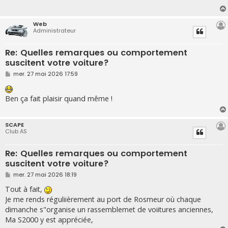
g
e
Web
Administrateur
Re: Quelles remarques ou comportement
suscitent votre voiture?
M
mer. 27 mai 2026 17:59
e
s
s
Ben ça fait plaisir quand même !
a
g
e
SCAPE
Club AS
Re: Quelles remarques ou comportement
suscitent votre voiture?
M
mer. 27 mai 2026 18:19
e
s
Tout à fait,
s
Je me rends réguliièrement au port de Rosmeur où chaque
a
g
dimanche s"organise un rassemblemet de voiitures anciennes,
e
Ma S2000 y est appréciée,