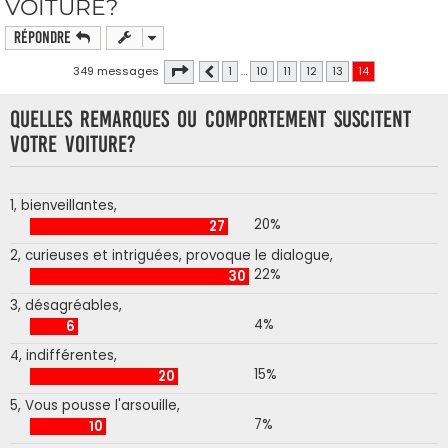
VOITURE?
Répondre
Page
14
sur
14
349 messages
1
…
10
11
12
13
14
Précédente
Quelles remarques ou comportement suscitent
votre voiture?
1, bienveillantes,
20%
27
2, curieuses et intriguées, provoque le dialogue,
22%
30
3, désagréables,
4%
6
4, indifférentes,
15%
20
5, Vous pousse l'arsouille,
7%
10