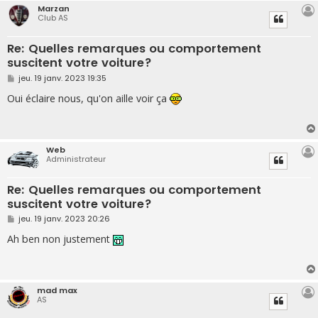
Marzan
Club AS
Re: Quelles remarques ou comportement
suscitent votre voiture?
M
jeu. 19 janv. 2023 19:35
e
s
Oui éclaire nous, qu'on aille voir ça
s
a
g
e
Web
Administrateur
Re: Quelles remarques ou comportement
suscitent votre voiture?
M
jeu. 19 janv. 2023 20:26
e
s
Ah ben non justement
s
a
g
e
mad max
AS