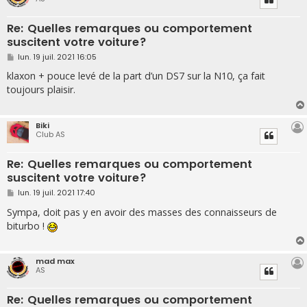
Re: Quelles remarques ou comportement
suscitent votre voiture?
M
lun. 19 juil. 2021 16:05
e
s
klaxon + pouce levé de la part d’un DS7 sur la N10, ça fait
s
toujours plaisir.
a
g
e
Biki
Club AS
Re: Quelles remarques ou comportement
suscitent votre voiture?
M
lun. 19 juil. 2021 17:40
e
s
Sympa, doit pas y en avoir des masses des connaisseurs de
s
biturbo !
a
g
e
mad max
AS
Re: Quelles remarques ou comportement