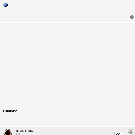
s
s
a
g
e
Publicité
mad max
AS