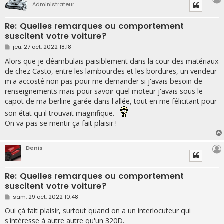
Administrateur
Re: Quelles remarques ou comportement
suscitent votre voiture?
M
jeu. 27 oct. 2022 18:18
e
s
Alors que je déambulais paisiblement dans la cour des matériaux
s
de chez Casto, entre les lambourdes et les bordures, un vendeur
a
g
m'a accosté non pas pour me demander si j'avais besoin de
e
renseignements mais pour savoir quel moteur j'avais sous le
capot de ma berline garée dans l'allée, tout en me félicitant pour
son état qu'il trouvait magnifique.
On va pas se mentir ça fait plaisir !
Denis
Re: Quelles remarques ou comportement
suscitent votre voiture?
M
sam. 29 oct. 2022 10:48
e
s
Oui çà fait plaisir, surtout quand on a un interlocuteur qui
s
s'intéresse à autre autre qu'un 320D.
a