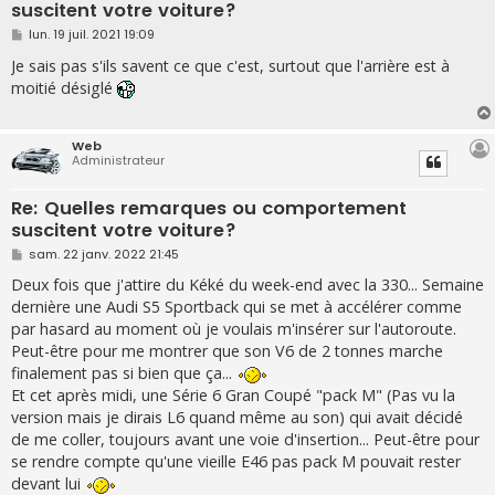
suscitent votre voiture?
M
lun. 19 juil. 2021 19:09
e
s
Je sais pas s'ils savent ce que c'est, surtout que l'arrière est à
s
moitié désiglé
a
g
e
Web
Administrateur
Re: Quelles remarques ou comportement
suscitent votre voiture?
M
sam. 22 janv. 2022 21:45
e
s
Deux fois que j'attire du Kéké du week-end avec la 330... Semaine
s
dernière une Audi S5 Sportback qui se met à accélérer comme
a
g
par hasard au moment où je voulais m'insérer sur l'autoroute.
e
Peut-être pour me montrer que son V6 de 2 tonnes marche
finalement pas si bien que ça...
Et cet après midi, une Série 6 Gran Coupé "pack M" (Pas vu la
version mais je dirais L6 quand même au son) qui avait décidé
de me coller, toujours avant une voie d'insertion... Peut-être pour
se rendre compte qu'une vieille E46 pas pack M pouvait rester
devant lui