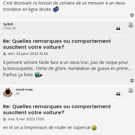
C'est étonnant ce besoin de certains de se mesurer à un vieux
tromblon en ligne droite.
Sylkill
Club AS
Re: Quelles remarques ou comportement
suscitent votre voiture?
M
dim. 23 janv. 2022 10:39
e
s
Il pensent victoire facile face à un vieux truc, pas de risque pour
s
la bistouquette, 10min de gloire, humiliation de gueux en prime,...
a
g
Parfois ça foire
e
mad max
AS
Re: Quelles remarques ou comportement
suscitent votre voiture?
M
mar. 5 avr. 2022 17:03
e
s
en IX on a l'impression de rouler en supercar
s
a