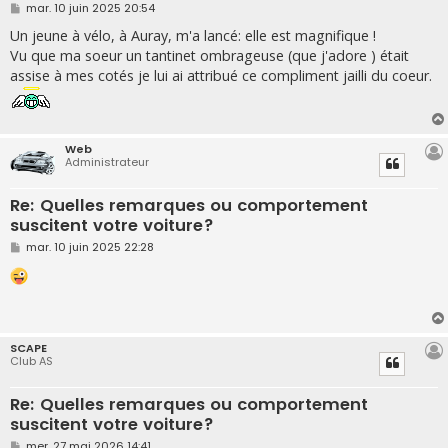
M
mar. 10 juin 2025 20:54
e
s
Un jeune à vélo, à Auray, m'a lancé: elle est magnifique !
s
Vu que ma soeur un tantinet ombrageuse (que j'adore ) était
a
g
assise à mes cotés je lui ai attribué ce compliment jailli du coeur.
e
Web
Administrateur
Re: Quelles remarques ou comportement
suscitent votre voiture?
M
mar. 10 juin 2025 22:28
e
s
s
a
g
e
SCAPE
Club AS
Re: Quelles remarques ou comportement
suscitent votre voiture?
M
mer. 27 mai 2026 14:41