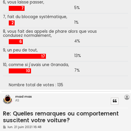
6, vous laisse passer,
5%
7
7, fait du blocage systématique,
1%
2
8, vous fait des appels de phare alors que vous
conduisez normalement,
4%
6
9, un peu de tout,
13%
17
10, comme si j'avais une Granada,
7%
10
Nombre total de votes :
135
mad max
AS
Re: Quelles remarques ou comportement
suscitent votre voiture?
M
lun. 21 juin 2021 16:48
e