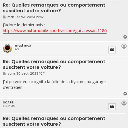
Re: Quelles remarques ou comportement
suscitent votre voiture?
M
mar. 14 févr. 2023 21:42
e
s
j'adore le dernier avis :
s
https://www.automobile-sportive.com/gui ... essai=1186
a
g
e
mad max
AS
Re: Quelles remarques ou comportement
suscitent votre voiture?
M
sam. 30 sept. 2023 10:11
e
s
J’ai pu voir en incognito la folie de la Kyalami au garage
s
d’entretien.
a
g
e
SCAPE
Club AS
Re: Quelles remarques ou comportement
suscitent votre voiture?