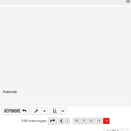
Publicité
Répondre
Page
14
sur
14
349 messages
1
…
10
11
12
13
14
Précédente