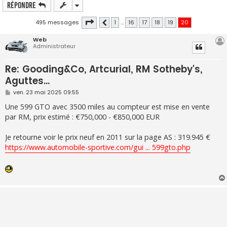
Répondre
Page
20
sur
20
495 messages
1
…
16
17
18
19
20
Précédente
Web
Administrateur
Re: Gooding&Co, Artcurial, RM Sotheby's,
Aguttes...
M
ven. 23 mai 2025 09:55
e
s
Une 599 GTO avec 3500 miles au compteur est mise en vente
s
par RM, prix estimé : €750,000 - €850,000 EUR
a
g
e
Je retourne voir le prix neuf en 2011 sur la page AS : 319.945 €
https://www.automobile-sportive.com/gui ... 599gto.php