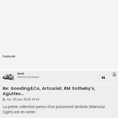
Publicité
Web
Administrateur
Re: Gooding&Co, Artcurial, RM Sotheby's,
Aguttes...
M
lun. 30 juin 2025 16:24
e
s
La petite collection perso d'un passionné lambda (Mansour
s
Ojjeh) est en vente :
a
g