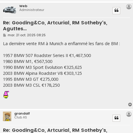
Web
Administrateur
Re: Gooding&Co, Artcurial, RM Sotheby's,
Aguttes...
M
mar. 21 oct. 2025 08:25
e
s
La dernière vente RM à Munich a enflammé les fans de BM :
s
a
g
1957 BMW 507 Roadster Series II €1,467,500
e
1980 BMW M1, €567,500
1990 BMW M3 Sport Evolution €325,625
2003 BMW Alpina Roadster V8 €303,125
1995 BMW M3 GT €275,000
2003 BMW M3 CSL €178,250
grandalf
Club AS
Re: Gooding&Co, Artcurial, RM Sotheby's,