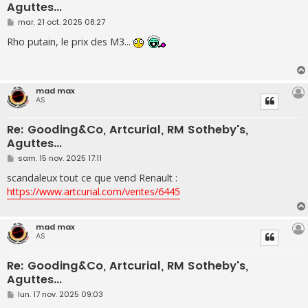
Aguttes...
M
mar. 21 oct. 2025 08:27
e
s
Rho putain, le prix des M3...
s
a
g
e
mad max
AS
Re: Gooding&Co, Artcurial, RM Sotheby's,
Aguttes...
M
sam. 15 nov. 2025 17:11
e
s
scandaleux tout ce que vend Renault :
s
https://www.artcurial.com/ventes/6445
a
g
e
mad max
AS
Re: Gooding&Co, Artcurial, RM Sotheby's,
Aguttes...
M
lun. 17 nov. 2025 09:03
e