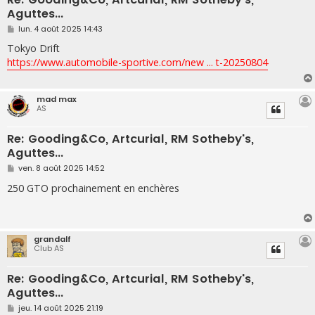
Aguttes...
M
lun. 4 août 2025 14:43
e
s
Tokyo Drift
s
https://www.automobile-sportive.com/new ... t-20250804
a
g
e
mad max
AS
Re: Gooding&Co, Artcurial, RM Sotheby's,
Aguttes...
M
ven. 8 août 2025 14:52
e
s
250 GTO prochainement en enchères
s
a
g
e
grandalf
Club AS
Re: Gooding&Co, Artcurial, RM Sotheby's,
Aguttes...
M
jeu. 14 août 2025 21:19