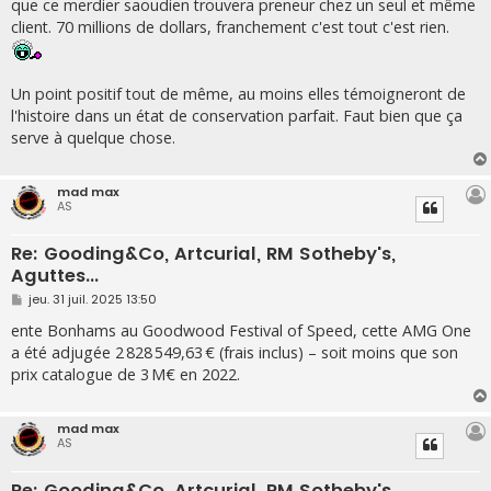
que ce merdier saoudien trouvera preneur chez un seul et même
a
g
client. 70 millions de dollars, franchement c'est tout c'est rien.
e
Un point positif tout de même, au moins elles témoigneront de
l'histoire dans un état de conservation parfait. Faut bien que ça
serve à quelque chose.
mad max
AS
Re: Gooding&Co, Artcurial, RM Sotheby's,
Aguttes...
M
jeu. 31 juil. 2025 13:50
e
s
ente Bonhams au Goodwood Festival of Speed, cette AMG One
s
a été adjugée 2 828 549,63 € (frais inclus) – soit moins que son
a
g
prix catalogue de 3 M€ en 2022.
e
mad max
AS
Re: Gooding&Co, Artcurial, RM Sotheby's,