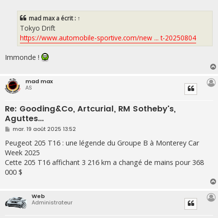
e
s
s
mad max
a écrit :
↑
a
g
Tokyo Drift
e
https://www.automobile-sportive.com/new ... t-20250804
Immonde !
mad max
AS
Re: Gooding&Co, Artcurial, RM Sotheby's,
Aguttes...
M
mar. 19 août 2025 13:52
e
s
Peugeot 205 T16 : une légende du Groupe B à Monterey Car
s
Week 2025
a
g
Cette 205 T16 affichant 3 216 km a changé de mains pour 368
e
000 $
Web
Administrateur