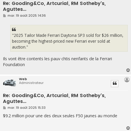
Re: Gooding&Co, Artcurial, RM Sotheby's,
Aguttes...
M
mar. 19 août 2025 14:36
e
s
s
a
g
"2025 Tailor Made Ferrari Daytona SP3 sold for $26 million,
e
becoming the highest-priced new Ferrari ever sold at
auction."
Ils vont être contents les pauv chtis nenfants de la Ferrari
Foundation
Web
Administrateur
Re: Gooding&Co, Artcurial, RM Sotheby's,
Aguttes...
M
mar. 19 août 2025 15:33
e
s
$9.2 million pour une des deux seules F50 jaunes au monde
s
a
g
e