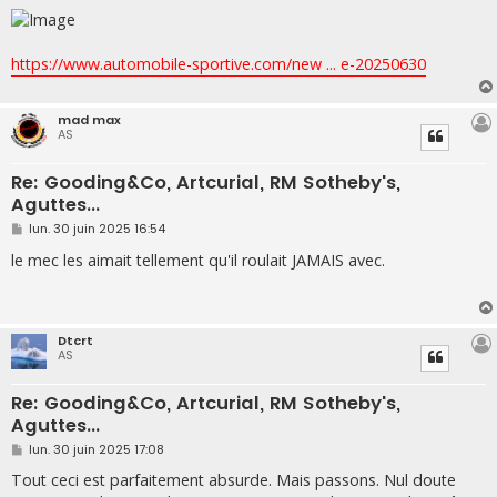
e
https://www.automobile-sportive.com/new ... e-20250630
mad max
AS
Re: Gooding&Co, Artcurial, RM Sotheby's,
Aguttes...
M
lun. 30 juin 2025 16:54
e
s
le mec les aimait tellement qu'il roulait JAMAIS avec.
s
a
g
e
Dtcrt
AS
Re: Gooding&Co, Artcurial, RM Sotheby's,
Aguttes...
M
lun. 30 juin 2025 17:08
e
s
Tout ceci est parfaitement absurde. Mais passons. Nul doute
s