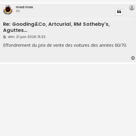
mad max
AS
Re: Gooding&Co, Artcurial, RM Sotheby's,
Aguttes...
M
dim. 21 juin 2026 15:32
e
s
Effondrement du prix de vente des voitures des années 60/70.
s
a
g
e