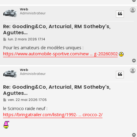
e
Web
Administrateur
Re: Gooding&Co, Artcurial, RM Sotheby's,
Aguttes...
M
lun. 2 mars 2026 17:14
e
s
Pour les amateurs de modèles uniques :
s
https://www.automobile-sportive.com/new ... g-20260302
a
g
e
Web
Administrateur
Re: Gooding&Co, Artcurial, RM Sotheby's,
Aguttes...
M
ven. 22 mai 2026 17:05
e
s
le Scirroco raide neuf :
s
https://bringatrailer.com/listing/1992- ... cirocco-2/
a
g
e