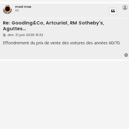
mad max
AS
Re: Gooding&Co, Artcurial, RM Sotheby's,
Aguttes...
M
dim. 21 juin 2026 15:32
e
s
Effondrement du prix de vente des voitures des années 60/70.
s
a
g
e