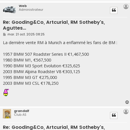
Web
Administrateur
Re: Gooding&Co, Artcurial, RM Sotheby's,
Aguttes...
M
mar. 21 oct. 2025 08:25
e
s
La dernière vente RM à Munich a enflammé les fans de BM :
s
a
g
1957 BMW 507 Roadster Series II €1,467,500
e
1980 BMW M1, €567,500
1990 BMW M3 Sport Evolution €325,625
2003 BMW Alpina Roadster V8 €303,125
1995 BMW M3 GT €275,000
2003 BMW M3 CSL €178,250
grandalf
Club AS
Re: Gooding&Co, Artcurial, RM Sotheby's,