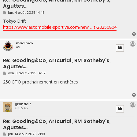
Aguttes...
M
lun. 4 août 2025 14:43
e
s
Tokyo Drift
s
https://www.automobile-sportive.com/new ... t-20250804
a
g
e
mad max
AS
Re: Gooding&Co, Artcurial, RM Sotheby's,
Aguttes...
M
ven. 8 août 2025 14:52
e
s
250 GTO prochainement en enchères
s
a
g
e
grandalf
Club AS
Re: Gooding&Co, Artcurial, RM Sotheby's,
Aguttes...
M
jeu. 14 août 2025 21:19