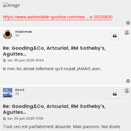
e
https://www.automobile-sportive.com/new ... e-20250630
mad max
AS
Re: Gooding&Co, Artcurial, RM Sotheby's,
Aguttes...
M
lun. 30 juin 2025 16:54
e
s
le mec les aimait tellement qu'il roulait JAMAIS avec.
s
a
g
e
Dtcrt
AS
Re: Gooding&Co, Artcurial, RM Sotheby's,
Aguttes...
M
lun. 30 juin 2025 17:08
e
s
Tout ceci est parfaitement absurde. Mais passons. Nul doute
s