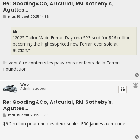
Re: Gooding&Co, Artcurial, RM Sotheby's,
Aguttes...
M
mar. 19 août 2025 14:36
e
s
s
a
g
"2025 Tailor Made Ferrari Daytona SP3 sold for $26 million,
e
becoming the highest-priced new Ferrari ever sold at
auction."
Ils vont être contents les pauv chtis nenfants de la Ferrari
Foundation
Web
Administrateur
Re: Gooding&Co, Artcurial, RM Sotheby's,
Aguttes...
M
mar. 19 août 2025 15:33
e
s
$9.2 million pour une des deux seules F50 jaunes au monde
s
a
g
e