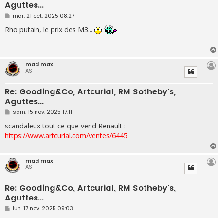
Aguttes...
M
mar. 21 oct. 2025 08:27
e
s
Rho putain, le prix des M3...
s
a
g
e
mad max
AS
Re: Gooding&Co, Artcurial, RM Sotheby's,
Aguttes...
M
sam. 15 nov. 2025 17:11
e
s
scandaleux tout ce que vend Renault :
s
https://www.artcurial.com/ventes/6445
a
g
e
mad max
AS
Re: Gooding&Co, Artcurial, RM Sotheby's,
Aguttes...
M
lun. 17 nov. 2025 09:03
e