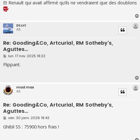
s
Et Renault qui avait affirmé qu’ils ne vendraient que des doublons
s
a
g
e
Dtcrt
AS
Re: Gooding&Co, Artcurial, RM Sotheby's,
Aguttes...
M
lun. 17 nov. 2025 18:22
e
s
Flippant.
s
a
g
e
mad max
AS
Re: Gooding&Co, Artcurial, RM Sotheby's,
Aguttes...
M
ven. 30 janv. 2026 18:43
e
s
Ghibli SS : 75900 hors frais !
s
a
g