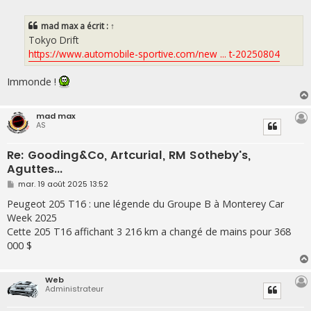
e
s
s
mad max
a écrit :
↑
a
g
Tokyo Drift
e
https://www.automobile-sportive.com/new ... t-20250804
Immonde !
mad max
AS
Re: Gooding&Co, Artcurial, RM Sotheby's,
Aguttes...
M
mar. 19 août 2025 13:52
e
s
Peugeot 205 T16 : une légende du Groupe B à Monterey Car
s
Week 2025
a
g
Cette 205 T16 affichant 3 216 km a changé de mains pour 368
e
000 $
Web
Administrateur