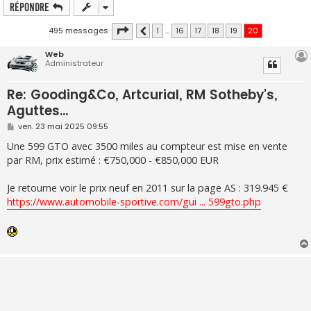
Répondre
Page
20
sur
20
495 messages
1
…
16
17
18
19
20
Précédente
Web
Administrateur
Re: Gooding&Co, Artcurial, RM Sotheby's,
Aguttes...
M
ven. 23 mai 2025 09:55
e
s
Une 599 GTO avec 3500 miles au compteur est mise en vente
s
par RM, prix estimé : €750,000 - €850,000 EUR
a
g
e
Je retourne voir le prix neuf en 2011 sur la page AS : 319.945 €
https://www.automobile-sportive.com/gui ... 599gto.php