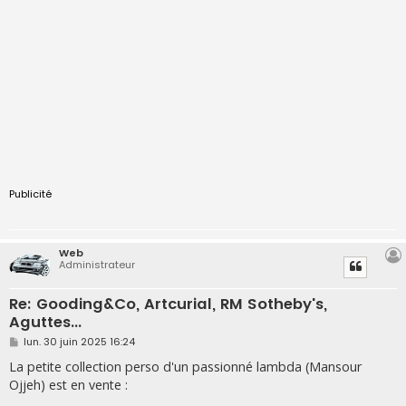
Publicité
Web
Administrateur
Re: Gooding&Co, Artcurial, RM Sotheby's,
Aguttes...
M
lun. 30 juin 2025 16:24
e
s
La petite collection perso d'un passionné lambda (Mansour
s
Ojjeh) est en vente :
a
g