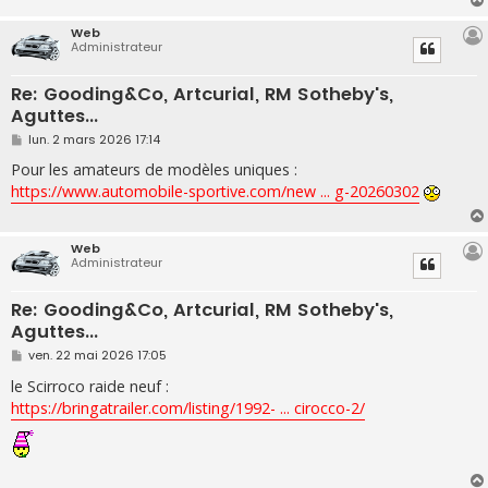
e
Web
Administrateur
Re: Gooding&Co, Artcurial, RM Sotheby's,
Aguttes...
M
lun. 2 mars 2026 17:14
e
s
Pour les amateurs de modèles uniques :
s
https://www.automobile-sportive.com/new ... g-20260302
a
g
e
Web
Administrateur
Re: Gooding&Co, Artcurial, RM Sotheby's,
Aguttes...
M
ven. 22 mai 2026 17:05
e
s
le Scirroco raide neuf :
s
https://bringatrailer.com/listing/1992- ... cirocco-2/
a
g
e