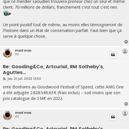
que ce merdier saoudien trouvera preneur chez un seul et même
a
g
client. 70 millions de dollars, franchement c'est tout c'est rien.
e
Un point positif tout de même, au moins elles témoigneront de
l'histoire dans un état de conservation parfait. Faut bien que ça
serve à quelque chose.
mad max
AS
Re: Gooding&Co, Artcurial, RM Sotheby's,
Aguttes...
M
jeu. 31 juil. 2025 13:50
e
s
ente Bonhams au Goodwood Festival of Speed, cette AMG One
s
a été adjugée 2 828 549,63 € (frais inclus) – soit moins que son
a
g
prix catalogue de 3 M€ en 2022.
e
mad max
AS
Re: Gooding&Co, Artcurial, RM Sotheby's,