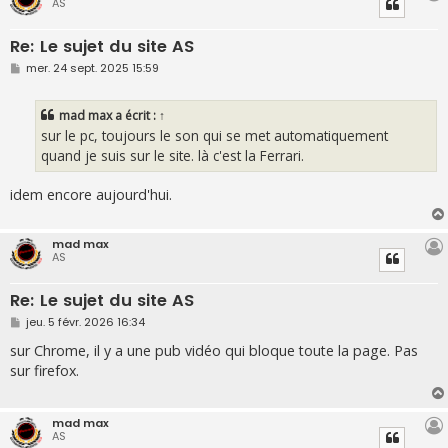
AS
Re: Le sujet du site AS
M
mer. 24 sept. 2025 15:59
e
s
s
mad max
a écrit :
↑
a
g
sur le pc, toujours le son qui se met automatiquement
e
quand je suis sur le site. là c'est la Ferrari.
idem encore aujourd'hui.
mad max
AS
Re: Le sujet du site AS
M
jeu. 5 févr. 2026 16:34
e
s
sur Chrome, il y a une pub vidéo qui bloque toute la page. Pas
s
sur firefox.
a
g
e
mad max
AS