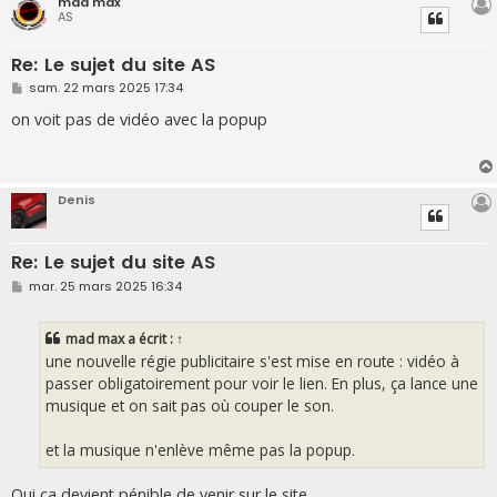
mad max
AS
Re: Le sujet du site AS
M
sam. 22 mars 2025 17:34
e
s
on voit pas de vidéo avec la popup
s
a
g
e
Denis
Re: Le sujet du site AS
M
mar. 25 mars 2025 16:34
e
s
s
mad max
a écrit :
↑
a
g
une nouvelle régie publicitaire s'est mise en route : vidéo à
e
passer obligatoirement pour voir le lien. En plus, ça lance une
musique et on sait pas où couper le son.
et la musique n'enlève même pas la popup.
Oui ça devient pénible de venir sur le site.