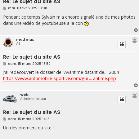
Re: Le sujet du site AS
M
mar. 11 févr. 2025 10:08
e
s
Pendant ce temps Sylvain m'a encore signalé une de mes photos
s
dans une vidéo de youtubeuse à la con
a
g
e
mad max
AS
Re: Le sujet du site AS
M
sam. 15 mars 2025 13:52
e
s
j’ai redecouvert le dossier de l’Avantime datant de… 2004
s
https://www.automobile-sportive.com/gui ... antime.php
a
g
e
Web
Administrateur
Re: Le sujet du site AS
M
sam. 15 mars 2025 14:13
e
s
Un des premiers du site !
s
a
g