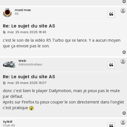
e
mad max
AS
Re: Le sujet du site AS
M
mar. 25 mars 2025 18:43
e
s
c'est le son de la vidéo R5 Turbo qui se lance. Y a aucun moyen
s
que ça envoie pas le son.
a
g
e
Web
Administrateur
Re: Le sujet du site AS
M
mar. 25 mars 2025 19:07
e
s
donc c'est bien le player Dailymotion, mais je peux pas le mute
s
par défaut.
a
g
Après sur Firefox tu peux couper le son directement dans l'onglet
e
c'est pratique
Sylkill
Club AS