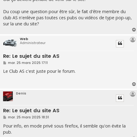
Du coup une question pour être sûr, le fait d'être membre du
club AS n'enlève pas toutes ces pubs ou vidéos de type pop-up,
sur la une du site?
Web
Administrateur
Re: Le sujet du site AS
M
mar. 25 mars 2025 17:11
e
s
Le Club AS c'est juste pour le forum.
s
a
g
e
Denis
Re: Le sujet du site AS
M
mar. 25 mars 2025 18:31
e
s
Pour info, en mode privé sous firefox, il semble qu'on évite la
s
pub.
a
g