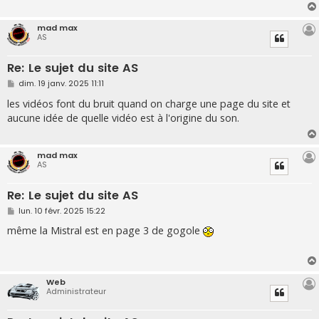
g
e
mad max
AS
Re: Le sujet du site AS
M
dim. 19 janv. 2025 11:11
e
s
les vidéos font du bruit quand on charge une page du site et
s
aucune idée de quelle vidéo est à l'origine du son.
a
g
e
mad max
AS
Re: Le sujet du site AS
M
lun. 10 févr. 2025 15:22
e
s
même la Mistral est en page 3 de gogole
s
a
g
e
Web
Administrateur