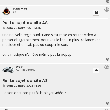
e
mad max
AS
Re: Le sujet du site AS
M
sam. 22 mars 2025 13:35
e
s
une nouvelle régie publicitaire s'est mise en route : vidéo à
s
passer obligatoirement pour voir le lien. En plus, ça lance une
a
g
musique et on sait pas où couper le son.
e
et la musique n'enlève même pas la popup.
Web
Administrateur
Re: Le sujet du site AS
M
sam. 22 mars 2025 14:26
e
s
Le son c'est pas plutôt le player vidéo ?
s
a
g
e