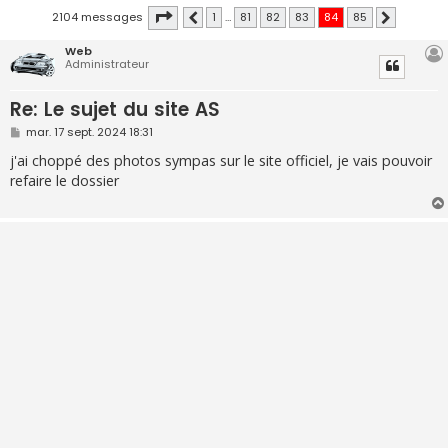
Page
84
sur
85
2104 messages
1
…
81
82
83
84
85
Précédente
Suivante
Web
Administrateur
Re: Le sujet du site AS
M
mar. 17 sept. 2024 18:31
e
s
j'ai choppé des photos sympas sur le site officiel, je vais pouvoir
s
refaire le dossier
a
g
e