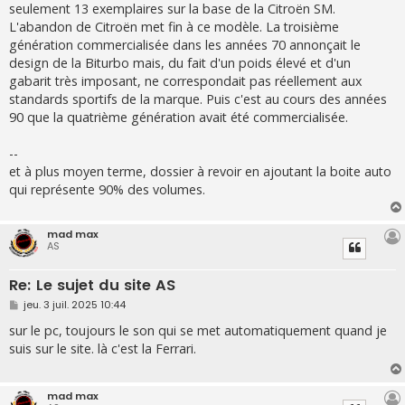
seulement 13 exemplaires sur la base de la Citroën SM.
L'abandon de Citroën met fin à ce modèle. La troisième
génération commercialisée dans les années 70 annonçait le
design de la Biturbo mais, du fait d'un poids élevé et d'un
gabarit très imposant, ne correspondait pas réellement aux
standards sportifs de la marque. Puis c'est au cours des années
90 que la quatrième génération avait été commercialisée.
--
et à plus moyen terme, dossier à revoir en ajoutant la boite auto
qui représente 90% des volumes.
mad max
AS
Re: Le sujet du site AS
M
jeu. 3 juil. 2025 10:44
e
s
sur le pc, toujours le son qui se met automatiquement quand je
s
suis sur le site. là c'est la Ferrari.
a
g
e
mad max