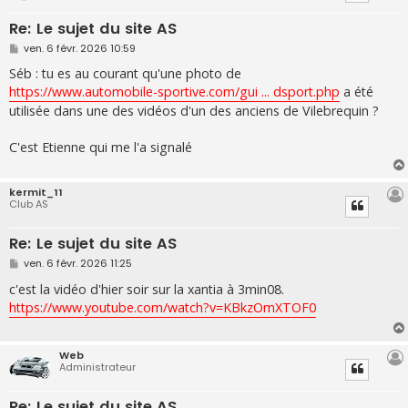
Re: Le sujet du site AS
M
ven. 6 févr. 2026 10:59
e
s
Séb : tu es au courant qu'une photo de
s
https://www.automobile-sportive.com/gui ... dsport.php
a été
a
g
utilisée dans une des vidéos d'un des anciens de Vilebrequin ?
e
C'est Etienne qui me l'a signalé
kermit_11
Club AS
Re: Le sujet du site AS
M
ven. 6 févr. 2026 11:25
e
s
c'est la vidéo d'hier soir sur la xantia à 3min08.
s
https://www.youtube.com/watch?v=KBkzOmXTOF0
a
g
e
Web
Administrateur
Re: Le sujet du site AS