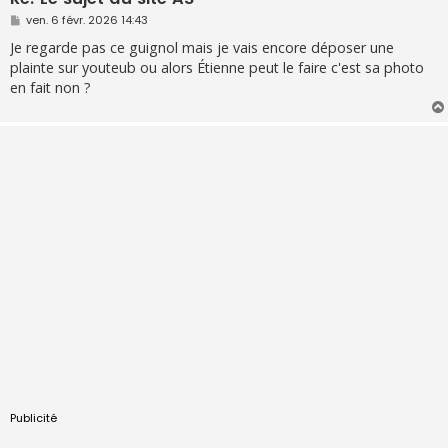
M
ven. 6 févr. 2026 14:43
e
s
Je regarde pas ce guignol mais je vais encore déposer une
s
plainte sur youteub ou alors Étienne peut le faire c'est sa photo
a
g
en fait non ?
e
Publicité