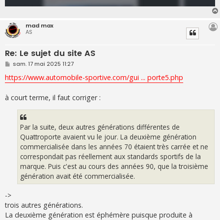
mad max
AS
Re: Le sujet du site AS
M
sam. 17 mai 2025 11:27
e
s
https://www.automobile-sportive.com/gui ... porte5.php
s
a
g
à court terme, il faut corriger :
e
Par la suite, deux autres générations différentes de
Quattroporte avaient vu le jour. La deuxième génération
commercialisée dans les années 70 étaient très carrée et ne
correspondait pas réellement aux standards sportifs de la
marque. Puis c'est au cours des années 90, que la troisième
génération avait été commercialisée.
->
trois autres générations.
La deuxième génération est éphémère puisque produite à