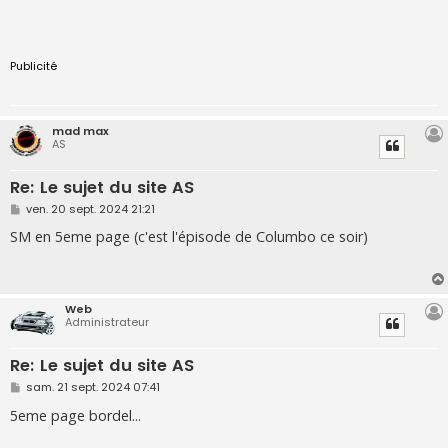
Publicité
mad max
AS
Re: Le sujet du site AS
M
ven. 20 sept. 2024 21:21
e
s
SM en 5eme page (c'est l'épisode de Columbo ce soir)
s
a
g
e
Web
Administrateur
Re: Le sujet du site AS
M
sam. 21 sept. 2024 07:41
e
s
5eme page bordel...
s
a