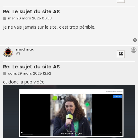
Re: Le sujet du site AS
M
mer. 26 mars 2025 06:58
e
s
Je ne vais jamais sur le site, c'est trop pénible.
s
a
g
e
mad max
AS
Re: Le sujet du site AS
M
sam. 29 mars 2025 12:52
e
s
et donc la pub vidéo
s
a
g
e