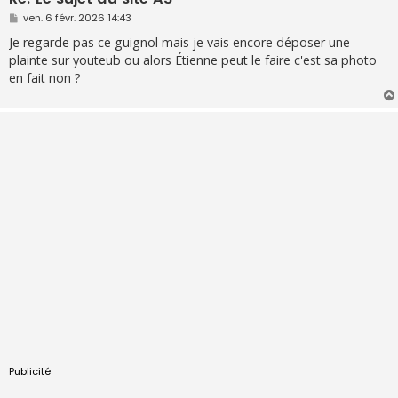
M
ven. 6 févr. 2026 14:43
e
s
Je regarde pas ce guignol mais je vais encore déposer une
s
plainte sur youteub ou alors Étienne peut le faire c'est sa photo
a
g
en fait non ?
e
Publicité