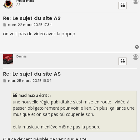
mad max
AS
Re: Le sujet du site AS
M
sam. 22 mars 2025 17:34
e
s
on voit pas de vidéo avec la popup
s
a
g
e
Denis
Re: Le sujet du site AS
M
mar. 25 mars 2025 16:34
e
s
s
mad max
a écrit :
↑
a
g
une nouvelle régie publicitaire s'est mise en route : vidéo à
e
passer obligatoirement pour voir le lien. En plus, ça lance une
musique et on sait pas où couper le son.
et la musique n'enlève même pas la popup.
Oui ça devient pénible de venir sur le site.