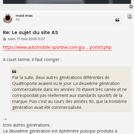
mad max
AS
Re: Le sujet du site AS
M
sam. 17 mai 2025 11:27
e
s
https://www.automobile-sportive.com/gui ... porte5.php
s
a
g
à court terme, il faut corriger :
e
Par la suite, deux autres générations différentes de
Quattroporte avaient vu le jour. La deuxième génération
commercialisée dans les années 70 étaient très carrée et ne
correspondait pas réellement aux standards sportifs de la
marque. Puis c'est au cours des années 90, que la troisième
génération avait été commercialisée.
->
trois autres générations.
La deuxième génération est éphémère puisque produite à