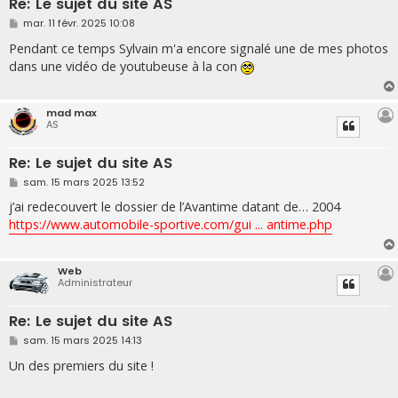
Re: Le sujet du site AS
M
mar. 11 févr. 2025 10:08
e
s
Pendant ce temps Sylvain m'a encore signalé une de mes photos
s
dans une vidéo de youtubeuse à la con
a
g
e
mad max
AS
Re: Le sujet du site AS
M
sam. 15 mars 2025 13:52
e
s
j’ai redecouvert le dossier de l’Avantime datant de… 2004
s
https://www.automobile-sportive.com/gui ... antime.php
a
g
e
Web
Administrateur
Re: Le sujet du site AS
M
sam. 15 mars 2025 14:13
e
s
Un des premiers du site !
s
a
g