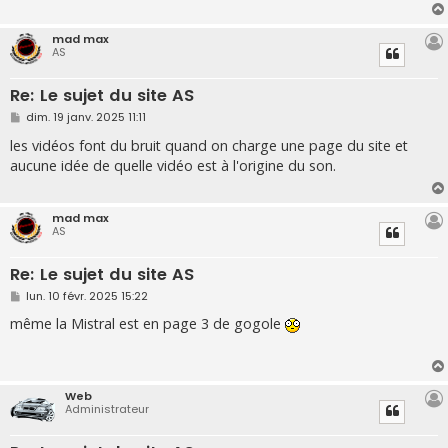
g
e
mad max
AS
Re: Le sujet du site AS
M
dim. 19 janv. 2025 11:11
e
s
les vidéos font du bruit quand on charge une page du site et
s
aucune idée de quelle vidéo est à l'origine du son.
a
g
e
mad max
AS
Re: Le sujet du site AS
M
lun. 10 févr. 2025 15:22
e
s
même la Mistral est en page 3 de gogole
s
a
g
e
Web
Administrateur