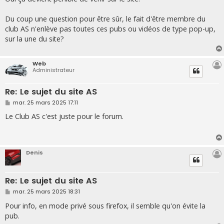
Du coup une question pour être sûr, le fait d'être membre du
club AS n'enlève pas toutes ces pubs ou vidéos de type pop-up,
sur la une du site?
Web
Administrateur
Re: Le sujet du site AS
M
mar. 25 mars 2025 17:11
e
s
Le Club AS c'est juste pour le forum.
s
a
g
e
Denis
Re: Le sujet du site AS
M
mar. 25 mars 2025 18:31
e
s
Pour info, en mode privé sous firefox, il semble qu'on évite la
s
pub.
a
g