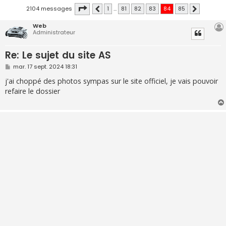
Page
84
sur
85
2104 messages
1
…
81
82
83
84
85
Précédente
Suivante
Web
Administrateur
Re: Le sujet du site AS
M
mar. 17 sept. 2024 18:31
e
s
j'ai choppé des photos sympas sur le site officiel, je vais pouvoir
s
refaire le dossier
a
g
e