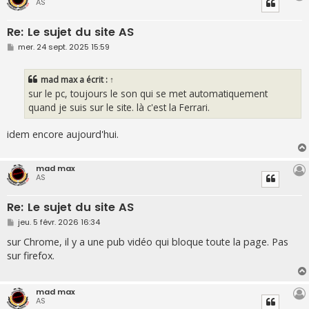
AS
Re: Le sujet du site AS
M
mer. 24 sept. 2025 15:59
e
s
s
mad max
a écrit :
↑
a
g
sur le pc, toujours le son qui se met automatiquement
e
quand je suis sur le site. là c'est la Ferrari.
idem encore aujourd'hui.
mad max
AS
Re: Le sujet du site AS
M
jeu. 5 févr. 2026 16:34
e
s
sur Chrome, il y a une pub vidéo qui bloque toute la page. Pas
s
sur firefox.
a
g
e
mad max
AS