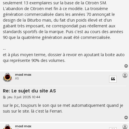
seulement 13 exemplaires sur la base de la Citroën SM.
L'abandon de Citroën met fin à ce modèle. La troisième
génération commercialisée dans les années 70 annonçait le
design de la Biturbo mais, du fait d'un poids élevé et d'un
gabarit très imposant, ne correspondait pas réellement aux
standards sportifs de la marque. Puis c'est au cours des années
90 que la quatrième génération avait été commercialisée.
--
et à plus moyen terme, dossier à revoir en ajoutant la boite auto
qui représente 90% des volumes.
mad max
AS
Re: Le sujet du site AS
M
jeu. 3 juil. 2025 10:44
e
s
sur le pc, toujours le son qui se met automatiquement quand je
s
suis sur le site. là c'est la Ferrari.
a
g
e
mad max