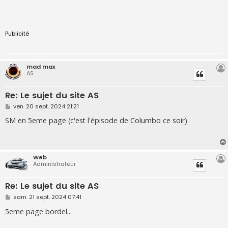
Publicité
mad max
AS
Re: Le sujet du site AS
M
ven. 20 sept. 2024 21:21
e
s
SM en 5eme page (c'est l'épisode de Columbo ce soir)
s
a
g
e
Web
Administrateur
Re: Le sujet du site AS
M
sam. 21 sept. 2024 07:41
e
s
5eme page bordel...
s
a