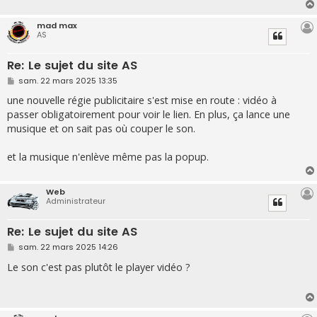
e
mad max
AS
Re: Le sujet du site AS
M
sam. 22 mars 2025 13:35
e
s
une nouvelle régie publicitaire s'est mise en route : vidéo à
s
passer obligatoirement pour voir le lien. En plus, ça lance une
a
g
musique et on sait pas où couper le son.
e
et la musique n'enlève même pas la popup.
Web
Administrateur
Re: Le sujet du site AS
M
sam. 22 mars 2025 14:26
e
s
Le son c'est pas plutôt le player vidéo ?
s
a
g
e