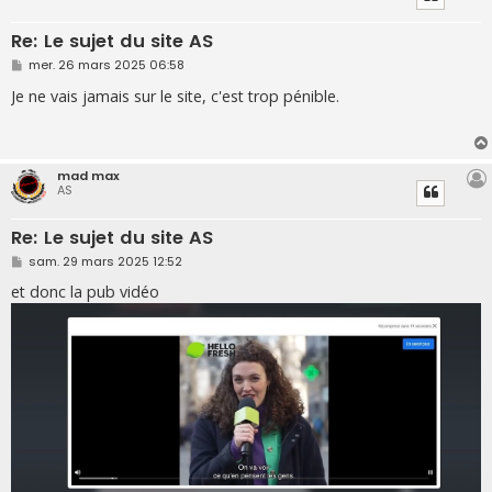
Re: Le sujet du site AS
M
mer. 26 mars 2025 06:58
e
s
Je ne vais jamais sur le site, c'est trop pénible.
s
a
g
e
mad max
AS
Re: Le sujet du site AS
M
sam. 29 mars 2025 12:52
e
s
et donc la pub vidéo
s
a
g
e