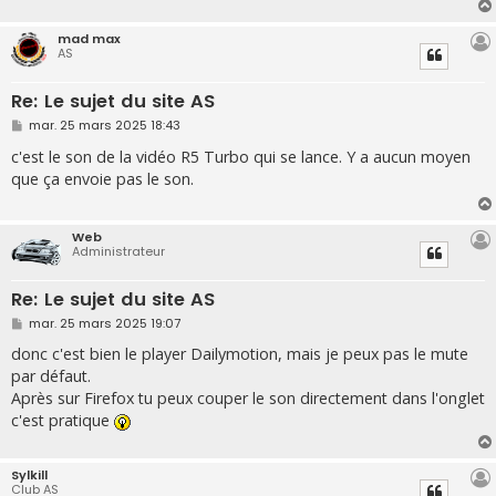
e
mad max
AS
Re: Le sujet du site AS
M
mar. 25 mars 2025 18:43
e
s
c'est le son de la vidéo R5 Turbo qui se lance. Y a aucun moyen
s
que ça envoie pas le son.
a
g
e
Web
Administrateur
Re: Le sujet du site AS
M
mar. 25 mars 2025 19:07
e
s
donc c'est bien le player Dailymotion, mais je peux pas le mute
s
par défaut.
a
g
Après sur Firefox tu peux couper le son directement dans l'onglet
e
c'est pratique
Sylkill
Club AS