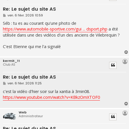
Re: Le sujet du site AS
M
ven. 6 févr. 2026 10:59
e
s
Séb : tu es au courant qu'une photo de
s
https://www.automobile-sportive.com/gui ... dsport.php
a été
a
g
utilisée dans une des vidéos d'un des anciens de Vilebrequin ?
e
C'est Etienne qui me l'a signalé
kermit_11
Club AS
Re: Le sujet du site AS
M
ven. 6 févr. 2026 11:25
e
s
c'est la vidéo d'hier soir sur la xantia à 3min08.
s
https://www.youtube.com/watch?v=KBkzOmXTOF0
a
g
e
Web
Administrateur
Re: Le sujet du site AS