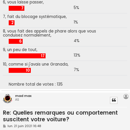
6, vous laisse passer,
5%
7
7, fait du blocage systématique,
1%
2
8, vous fait des appels de phare alors que vous
conduisez normalement,
4%
6
9, un peu de tout,
13%
17
10, comme si j'avais une Granada,
7%
10
Nombre total de votes :
135
mad max
AS
Re: Quelles remarques ou comportement
suscitent votre voiture?
M
lun. 21 juin 2021 16:48
e