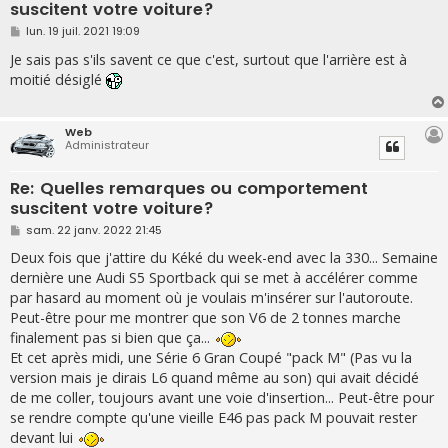
suscitent votre voiture?
M
lun. 19 juil. 2021 19:09
e
s
Je sais pas s'ils savent ce que c'est, surtout que l'arrière est à
s
moitié désiglé
a
g
e
Web
Administrateur
Re: Quelles remarques ou comportement
suscitent votre voiture?
M
sam. 22 janv. 2022 21:45
e
s
Deux fois que j'attire du Kéké du week-end avec la 330... Semaine
s
dernière une Audi S5 Sportback qui se met à accélérer comme
a
g
par hasard au moment où je voulais m'insérer sur l'autoroute.
e
Peut-être pour me montrer que son V6 de 2 tonnes marche
finalement pas si bien que ça...
Et cet après midi, une Série 6 Gran Coupé "pack M" (Pas vu la
version mais je dirais L6 quand même au son) qui avait décidé
de me coller, toujours avant une voie d'insertion... Peut-être pour
se rendre compte qu'une vieille E46 pas pack M pouvait rester
devant lui