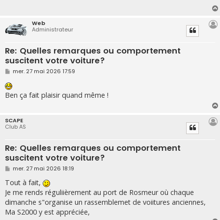
g
e
Web
Administrateur
Re: Quelles remarques ou comportement
suscitent votre voiture?
M
mer. 27 mai 2026 17:59
e
s
s
Ben ça fait plaisir quand même !
a
g
e
SCAPE
Club AS
Re: Quelles remarques ou comportement
suscitent votre voiture?
M
mer. 27 mai 2026 18:19
e
s
Tout à fait,
s
Je me rends réguliièrement au port de Rosmeur où chaque
a
g
dimanche s"organise un rassemblemet de voiitures anciennes,
e
Ma S2000 y est appréciée,