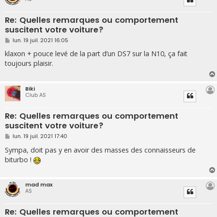
Re: Quelles remarques ou comportement
suscitent votre voiture?
M
lun. 19 juil. 2021 16:05
e
s
klaxon + pouce levé de la part d’un DS7 sur la N10, ça fait
s
toujours plaisir.
a
g
e
Biki
Club AS
Re: Quelles remarques ou comportement
suscitent votre voiture?
M
lun. 19 juil. 2021 17:40
e
s
Sympa, doit pas y en avoir des masses des connaisseurs de
s
biturbo !
a
g
e
mad max
AS
Re: Quelles remarques ou comportement