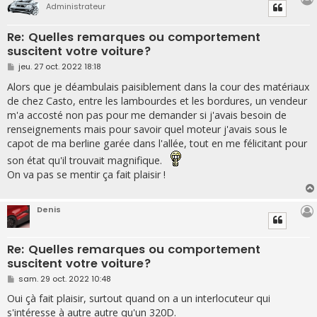
Administrateur
Re: Quelles remarques ou comportement
suscitent votre voiture?
M
jeu. 27 oct. 2022 18:18
e
s
Alors que je déambulais paisiblement dans la cour des matériaux
s
de chez Casto, entre les lambourdes et les bordures, un vendeur
a
g
m'a accosté non pas pour me demander si j'avais besoin de
e
renseignements mais pour savoir quel moteur j'avais sous le
capot de ma berline garée dans l'allée, tout en me félicitant pour
son état qu'il trouvait magnifique.
On va pas se mentir ça fait plaisir !
Denis
Re: Quelles remarques ou comportement
suscitent votre voiture?
M
sam. 29 oct. 2022 10:48
e
s
Oui çà fait plaisir, surtout quand on a un interlocuteur qui
s
s'intéresse à autre autre qu'un 320D.
a