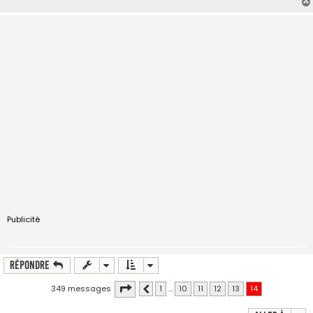
Publicité
Répondre
Page
14
sur
14
349 messages
1
…
10
11
12
13
14
Précédente