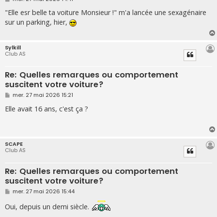
e
s
"Elle esr belle ta voiture Monsieur !" m'a lancée une sexagénaire
s
sur un parking, hier,
a
g
e
Sylkill
Club AS
Re: Quelles remarques ou comportement
suscitent votre voiture?
M
mer. 27 mai 2026 15:21
e
s
Elle avait 16 ans, c'est ça ?
s
a
g
e
SCAPE
Club AS
Re: Quelles remarques ou comportement
suscitent votre voiture?
M
mer. 27 mai 2026 15:44
e
s
Oui, depuis un demi siècle.
s
a