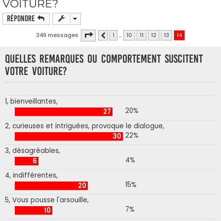
VOITURE?
Répondre
Page
14
sur
14
349 messages
1
…
10
11
12
13
14
Précédente
Quelles remarques ou comportement suscitent
votre voiture?
1, bienveillantes,
20%
27
2, curieuses et intriguées, provoque le dialogue,
22%
30
3, désagréables,
4%
6
4, indifférentes,
15%
20
5, Vous pousse l'arsouille,
7%
10