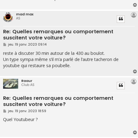
g
e
mad max
AS
Re: Quelles remarques ou comportement
suscitent votre voiture?
M
jeu. 19 janv. 2023 09:14
e
s
reste à discuter 30 min autour de la 430 au boulot.
s
Un type sympa même s’il m’a parlé de l’autre tacheron de
a
g
youtube qui restaure sa poubelle.
e
Raaur
Club AS
Re: Quelles remarques ou comportement
suscitent votre voiture?
M
jeu. 19 janv. 2023 18:59
e
s
Quel Youtubeur ?
s
a
g
e