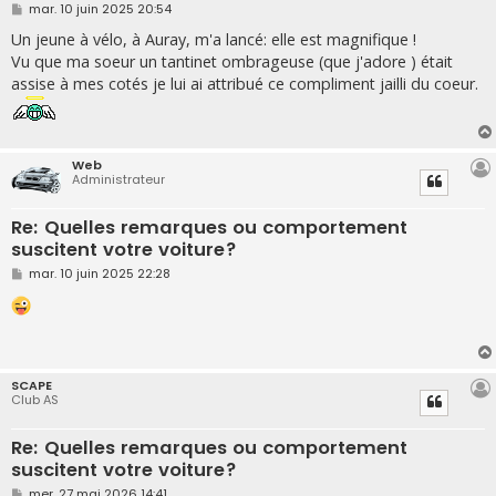
M
mar. 10 juin 2025 20:54
e
s
Un jeune à vélo, à Auray, m'a lancé: elle est magnifique !
s
Vu que ma soeur un tantinet ombrageuse (que j'adore ) était
a
g
assise à mes cotés je lui ai attribué ce compliment jailli du coeur.
e
Web
Administrateur
Re: Quelles remarques ou comportement
suscitent votre voiture?
M
mar. 10 juin 2025 22:28
e
s
s
a
g
e
SCAPE
Club AS
Re: Quelles remarques ou comportement
suscitent votre voiture?
M
mer. 27 mai 2026 14:41