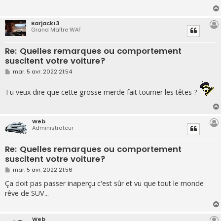
g
e
Barjack13
Grand Maître WAF
Re: Quelles remarques ou comportement
suscitent votre voiture?
M
mar. 5 avr. 2022 21:54
e
s
s
Tu veux dire que cette grosse merde fait tourner les têtes ?
a
g
e
Web
Administrateur
Re: Quelles remarques ou comportement
suscitent votre voiture?
M
mar. 5 avr. 2022 21:56
e
s
Ça doit pas passer inaperçu c'est sûr et vu que tout le monde
s
rêve de SUV...
a
g
e
Web