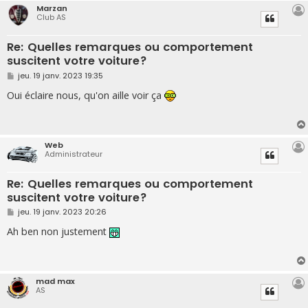
Marzan
Club AS
Re: Quelles remarques ou comportement
suscitent votre voiture?
M
jeu. 19 janv. 2023 19:35
e
s
Oui éclaire nous, qu'on aille voir ça
s
a
g
e
Web
Administrateur
Re: Quelles remarques ou comportement
suscitent votre voiture?
M
jeu. 19 janv. 2023 20:26
e
s
Ah ben non justement
s
a
g
e
mad max
AS