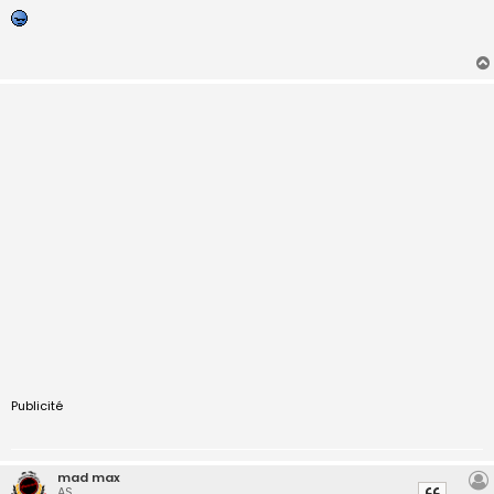
s
s
a
g
e
Publicité
mad max
AS