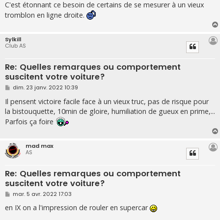
C'est étonnant ce besoin de certains de se mesurer à un vieux
tromblon en ligne droite.
Sylkill
Club AS
Re: Quelles remarques ou comportement
suscitent votre voiture?
M
dim. 23 janv. 2022 10:39
e
s
Il pensent victoire facile face à un vieux truc, pas de risque pour
s
la bistouquette, 10min de gloire, humiliation de gueux en prime,...
a
g
Parfois ça foire
e
mad max
AS
Re: Quelles remarques ou comportement
suscitent votre voiture?
M
mar. 5 avr. 2022 17:03
e
s
en IX on a l'impression de rouler en supercar
s
a