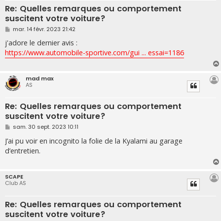
Re: Quelles remarques ou comportement
suscitent votre voiture?
M
mar. 14 févr. 2023 21:42
e
s
j'adore le dernier avis :
s
https://www.automobile-sportive.com/gui ... essai=1186
a
g
e
mad max
AS
Re: Quelles remarques ou comportement
suscitent votre voiture?
M
sam. 30 sept. 2023 10:11
e
s
J’ai pu voir en incognito la folie de la Kyalami au garage
s
d’entretien.
a
g
e
SCAPE
Club AS
Re: Quelles remarques ou comportement
suscitent votre voiture?