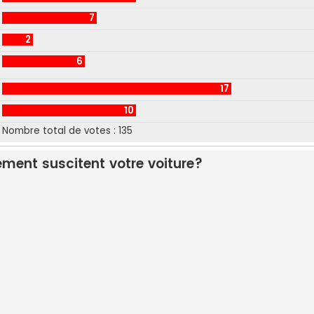
7
2
6
17
10
Nombre total de votes :
135
ment suscitent votre voiture?