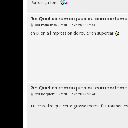
Parfois ça foire
a
g
e
Re: Quelles remarques ou comportement
M
par
mad max
»
mar. 5 avr. 2022 17:03
e
s
en IX on a l'impression de rouler en supercar
s
a
g
e
Re: Quelles remarques ou comportement
M
par
Barjack13
»
mar. 5 avr. 2022 21:54
e
s
s
Tu veux dire que cette grosse merde fait tourner les
a
g
e