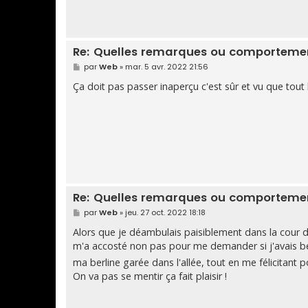
Re: Quelles remarques ou comportement
M
par
Web
»
mar. 5 avr. 2022 21:56
e
s
Ça doit pas passer inaperçu c'est sûr et vu que tout
s
a
g
e
Re: Quelles remarques ou comportement
M
par
Web
»
jeu. 27 oct. 2022 18:18
e
s
Alors que je déambulais paisiblement dans la cour 
s
m'a accosté non pas pour me demander si j'avais be
a
g
ma berline garée dans l'allée, tout en me félicitant p
e
On va pas se mentir ça fait plaisir !