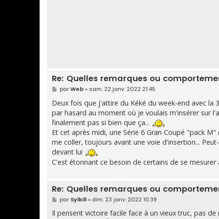
g
e
Re: Quelles remarques ou comportement
M
par
Web
»
sam. 22 janv. 2022 21:45
e
s
Deux fois que j'attire du Kéké du week-end avec la
s
par hasard au moment où je voulais m'insérer sur l
a
g
finalement pas si bien que ça...
e
Et cet après midi, une Série 6 Gran Coupé "pack M" 
me coller, toujours avant une voie d'insertion... Pe
devant lui
C'est étonnant ce besoin de certains de se mesurer 
Re: Quelles remarques ou comportement
M
par
Sylkill
»
dim. 23 janv. 2022 10:39
e
s
Il pensent victoire facile face à un vieux truc, pas d
s