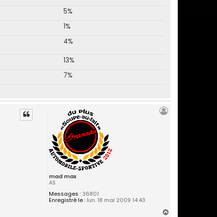
5%
1%
4%
13%
7%
mad max
AS
Messages :
36801
Enregistré le :
lun. 18 mai 2009 14:43
H