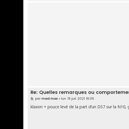
Re: Quelles remarques ou comportement
M
par
mad max
»
lun. 19 juil. 2021 16:05
e
s
klaxon + pouce levé de la part d’un DS7 sur la N10, ça
s
a
g
e