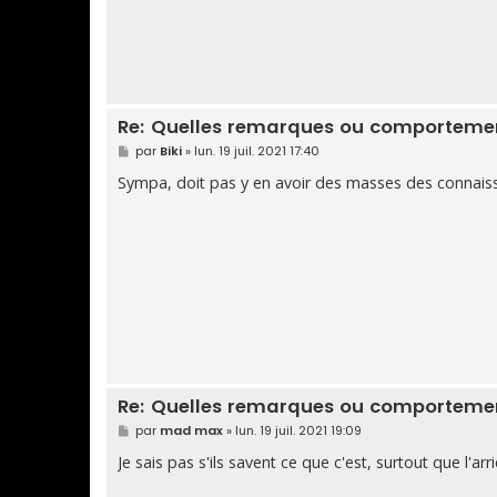
Re: Quelles remarques ou comportement
M
par
Biki
»
lun. 19 juil. 2021 17:40
e
s
Sympa, doit pas y en avoir des masses des connaiss
s
a
g
e
Re: Quelles remarques ou comportement
M
par
mad max
»
lun. 19 juil. 2021 19:09
e
s
Je sais pas s'ils savent ce que c'est, surtout que l'ar
s
a