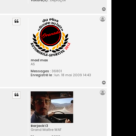
H
a
u
t
mad max
AS
Messages :
36801
Enregistré le :
lun. 18 mai 2009 14:43
H
a
u
t
Barjack13
Grand Maître WAF