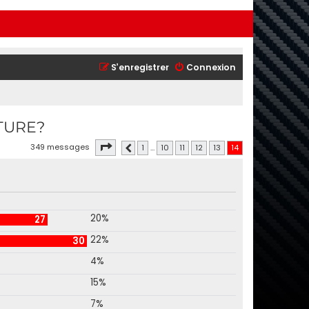
S’enregistrer
Connexion
TURE?
Page
14
sur
14
349 messages
1
…
10
11
12
13
14
Précédente
20%
27
22%
30
4%
15%
7%