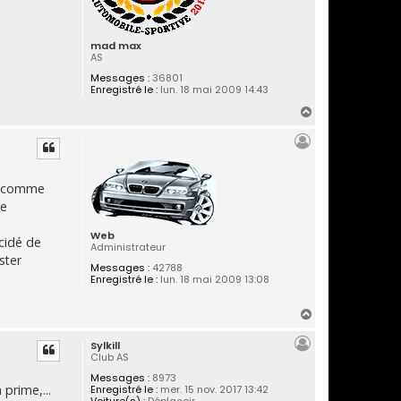
mad max
AS
Messages :
36801
Enregistré le :
lun. 18 mai 2009 14:43
H
a
u
t
er comme
he
Web
cidé de
Administrateur
ster
Messages :
42788
Enregistré le :
lun. 18 mai 2009 13:08
H
a
Sylkill
u
Club AS
t
Messages :
8973
 prime,...
Enregistré le :
mer. 15 nov. 2017 13:42
Voiture(s) :
Déplaçoir