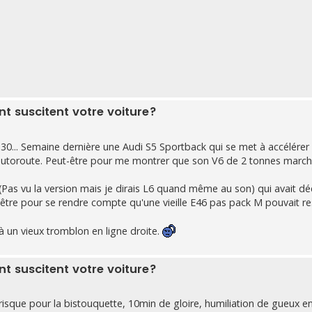
 suscitent votre voiture?
 330... Semaine dernière une Audi S5 Sportback qui se met à accélér
'autoroute. Peut-être pour me montrer que son V6 de 2 tonnes marc
(Pas vu la version mais je dirais L6 quand même au son) qui avait dé
ut-être pour se rendre compte qu'une vieille E46 pas pack M pouvait re
à un vieux tromblon en ligne droite.
 suscitent votre voiture?
e risque pour la bistouquette, 10min de gloire, humiliation de gueux en