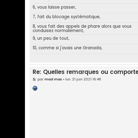
6, vous laisse passer,
7, fait du blocage systématique,
8, vous fait des appels de phare alors que vous
conduisez normalement,
9, un peu de tout,
10, comme si j'avais une Granada,
Re: Quelles remarques ou comporte
M
par
mad max
»
lun. 21 juin 2021 16:48
e
s
s
a
g
e