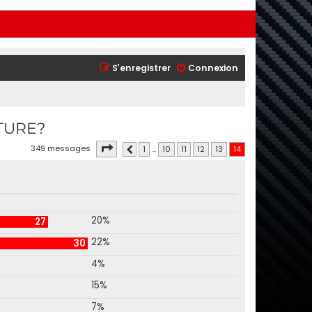
S’enregistrer
Connexion
TURE?
Page
14
sur
14
349 messages
1
…
10
11
12
13
14
Précédente
20%
27
22%
30
4%
15%
7%