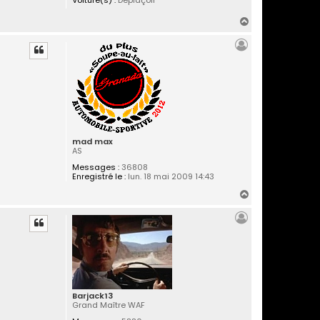
H
a
u
t
mad max
AS
Messages :
36808
Enregistré le :
lun. 18 mai 2009 14:43
H
a
u
t
Barjack13
Grand Maître WAF