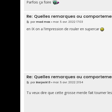
Parfois ça foire
a
g
e
Re: Quelles remarques ou comportement
M
par
mad max
»
mar. 5 avr. 2022 17:03
e
s
en IX on a l'impression de rouler en supercar
s
a
g
e
Re: Quelles remarques ou comportement
M
par
Barjack13
»
mar. 5 avr. 2022 21:54
e
s
s
Tu veux dire que cette grosse merde fait tourner les
a
g
e