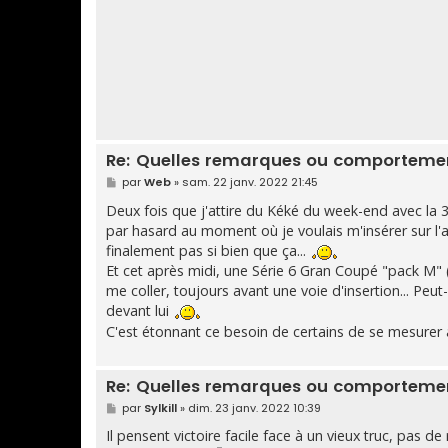
g
e
Re: Quelles remarques ou comportement
M
par
Web
»
sam. 22 janv. 2022 21:45
e
s
Deux fois que j'attire du Kéké du week-end avec la
s
par hasard au moment où je voulais m'insérer sur l
a
g
finalement pas si bien que ça...
e
Et cet après midi, une Série 6 Gran Coupé "pack M" 
me coller, toujours avant une voie d'insertion... Pe
devant lui
C'est étonnant ce besoin de certains de se mesurer 
Re: Quelles remarques ou comportement
M
par
Sylkill
»
dim. 23 janv. 2022 10:39
e
s
Il pensent victoire facile face à un vieux truc, pas d
s