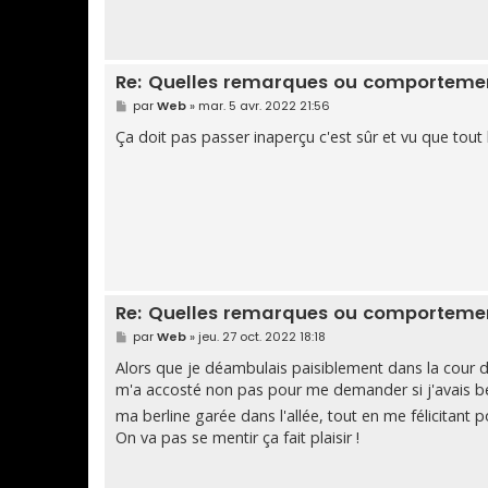
Re: Quelles remarques ou comportement
M
par
Web
»
mar. 5 avr. 2022 21:56
e
s
Ça doit pas passer inaperçu c'est sûr et vu que tout
s
a
g
e
Re: Quelles remarques ou comportement
M
par
Web
»
jeu. 27 oct. 2022 18:18
e
s
Alors que je déambulais paisiblement dans la cour 
s
m'a accosté non pas pour me demander si j'avais be
a
g
ma berline garée dans l'allée, tout en me félicitant p
e
On va pas se mentir ça fait plaisir !