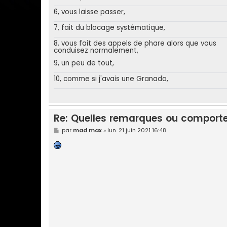
6, vous laisse passer,
7, fait du blocage systématique,
8, vous fait des appels de phare alors que vous
conduisez normalement,
9, un peu de tout,
10, comme si j'avais une Granada,
Re: Quelles remarques ou comporte
M
par
mad max
»
lun. 21 juin 2021 16:48
e
s
s
a
g
e