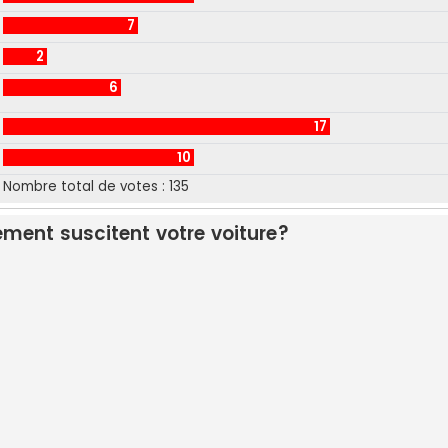
7
2
6
17
10
Nombre total de votes :
135
ment suscitent votre voiture?