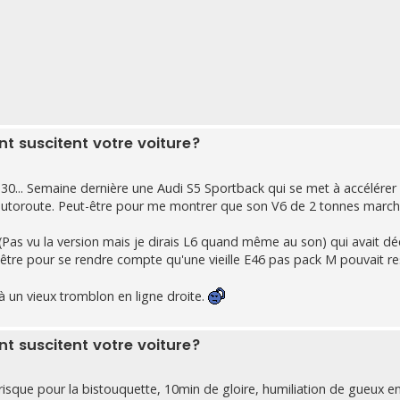
 suscitent votre voiture?
 330... Semaine dernière une Audi S5 Sportback qui se met à accélér
'autoroute. Peut-être pour me montrer que son V6 de 2 tonnes marc
(Pas vu la version mais je dirais L6 quand même au son) qui avait dé
ut-être pour se rendre compte qu'une vieille E46 pas pack M pouvait re
à un vieux tromblon en ligne droite.
 suscitent votre voiture?
e risque pour la bistouquette, 10min de gloire, humiliation de gueux en