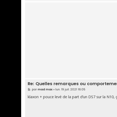
Re: Quelles remarques ou comportement
M
par
mad max
»
lun. 19 juil. 2021 16:05
e
s
klaxon + pouce levé de la part d’un DS7 sur la N10, ça
s
a
g
e