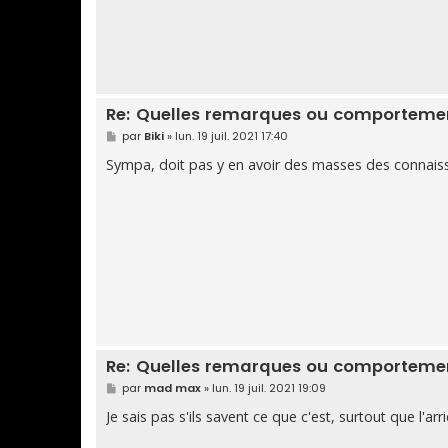
Re: Quelles remarques ou comportement
M
par
Biki
»
lun. 19 juil. 2021 17:40
e
s
Sympa, doit pas y en avoir des masses des connaiss
s
a
g
e
Re: Quelles remarques ou comportement
M
par
mad max
»
lun. 19 juil. 2021 19:09
e
s
Je sais pas s'ils savent ce que c'est, surtout que l'ar
s
a