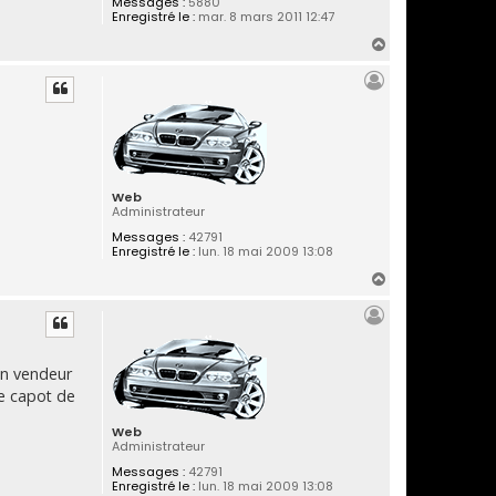
Messages :
5880
Enregistré le :
mar. 8 mars 2011 12:47
H
a
u
t
Web
Administrateur
Messages :
42791
Enregistré le :
lun. 18 mai 2009 13:08
H
a
u
t
un vendeur
e capot de
Web
Administrateur
Messages :
42791
Enregistré le :
lun. 18 mai 2009 13:08