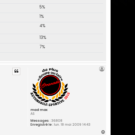
5%
1%
4%
13%
7%
mad max
AS
Messages :
36808
Enregistré le :
lun. 18 mai 2009 14:43
H