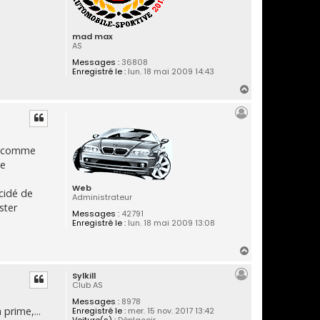
mad max
AS
Messages :
36808
Enregistré le :
lun. 18 mai 2009 14:43
H
a
u
t
er comme
he
Web
cidé de
Administrateur
ster
Messages :
42791
Enregistré le :
lun. 18 mai 2009 13:08
H
a
Sylkill
u
Club AS
t
Messages :
8978
 prime,...
Enregistré le :
mer. 15 nov. 2017 13:42
Voiture(s) :
Déplaçoir