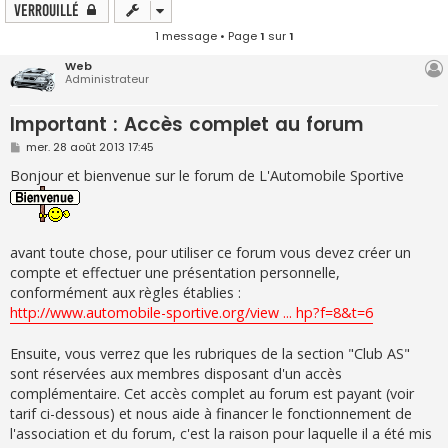
Verrouillé
1 message • Page
1
sur
1
Web
Administrateur
Important : Accès complet au forum
M
mer. 28 août 2013 17:45
e
s
Bonjour et bienvenue sur le forum de L'Automobile Sportive
s
a
g
e
avant toute chose, pour utiliser ce forum vous devez créer un
compte et effectuer une présentation personnelle,
conformément aux règles établies :
http://www.automobile-sportive.org/view ... hp?f=8&t=6
Ensuite, vous verrez que les rubriques de la section "Club AS"
sont réservées aux membres disposant d'un accès
complémentaire. Cet accès complet au forum est payant (voir
tarif ci-dessous) et nous aide à financer le fonctionnement de
l'association et du forum, c'est la raison pour laquelle il a été mis