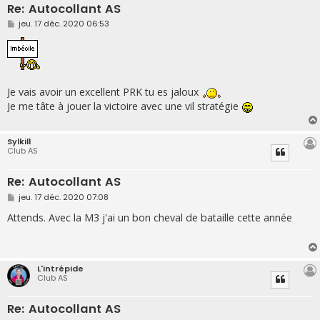
Re: Autocollant AS
M
jeu. 17 déc. 2020 06:53
e
s
s
a
g
e
Je vais avoir un excellent PRK tu es jaloux
Je me tâte à jouer la victoire avec une vil stratégie
Sylkill
Club AS
Re: Autocollant AS
M
jeu. 17 déc. 2020 07:08
e
s
Attends. Avec la M3 j'ai un bon cheval de bataille cette année
s
a
g
e
L'intrépide
Club AS
Re: Autocollant AS