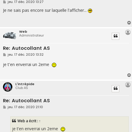
M
jeu. 17 déc. 2020 13:27
e
s
Je ne sais pas encore sur laquelle l'afficher...
s
a
g
e
Web
Administrateur
Re: Autocollant AS
M
jeu. 17 déc. 2020 13:32
e
s
je t'en enverrai un 2eme
s
a
g
e
L'intrépide
Club AS
Re: Autocollant AS
M
jeu. 17 déc. 2020 21:10
e
s
s
Web
a écrit :
↑
a
g
je t'en enverrai un 2eme
e