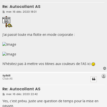
Re: Autocollant AS
M
mer. 16 déc. 2020 18:01
e
s
s
a
g
e
J'ai passé toute ma flotte en mode corporate :
N'hésitez pas à mettre vos titines aux couleurs de l'AS ici
Sylkill
Club AS
Re: Autocollant AS
M
mer. 16 déc. 2020 22:42
e
s
Yes, c'est prévu. Juste une question de temps pour la mise en
s
oeuvre.
a