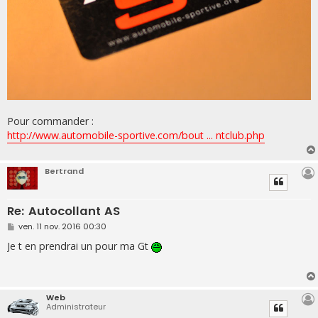
Pour commander :
http://www.automobile-sportive.com/bout ... ntclub.php
Bertrand
Re: Autocollant AS
M
ven. 11 nov. 2016 00:30
e
s
Je t en prendrai un pour ma Gt
s
a
g
e
Web
Administrateur