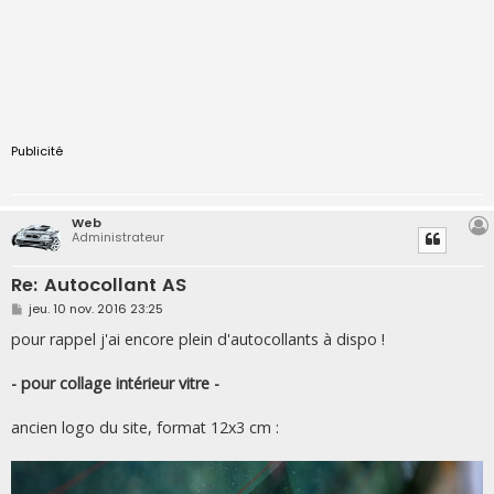
Publicité
Web
Administrateur
Re: Autocollant AS
M
jeu. 10 nov. 2016 23:25
e
s
pour rappel j'ai encore plein d'autocollants à dispo !
s
a
g
- pour collage intérieur vitre -
e
ancien logo du site, format 12x3 cm :