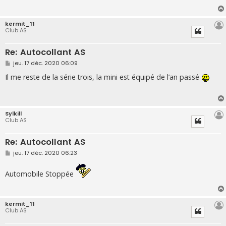
g
e
kermit_11
Club AS
Re: Autocollant AS
M
jeu. 17 déc. 2020 06:09
e
s
Il me reste de la série trois, la mini est équipé de l’an passé
s
a
g
e
Sylkill
Club AS
Re: Autocollant AS
M
jeu. 17 déc. 2020 06:23
e
s
s
Automobile Stoppée
a
g
e
kermit_11
Club AS