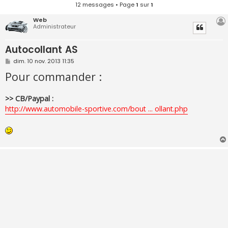
12 messages • Page
1
sur
1
Web
Administrateur
Autocollant AS
M
dim. 10 nov. 2013 11:35
e
Pour commander :
s
s
a
g
>> CB/Paypal :
e
http://www.automobile-sportive.com/bout ... ollant.php