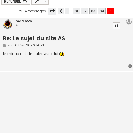
Répondre
Page
85
sur
85
2104 messages
1
…
81
82
83
84
85
Précédente
mad max
AS
Re: Le sujet du site AS
M
ven. 6 févr. 2026 14:58
e
s
le mieux est de caler avec lui
s
a
g
e