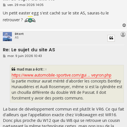
M
ven. 29 mai 2026 14:05
e
s
Un petit easter egg s'est caché sur le site AS, sauras-tu le
s
retrouver ?
a
g
e
Dtcrt
AS
Re: Le sujet du site AS
M
mar. 9 juin 2026 10:43
e
s
s
mad max
a écrit :
↑
a
g
https://www.automobile-sportive.com/gui ... veyron.php
e
la partie moteur aurait mérité d'aborder les concepts Bentley
Hunaudières et Audi Rosemeyer, même si est la cylindrée est
un chouïlla différente du double W8 de Passat. Il doit
forcément y avoir des points communs.
La base de développement commun est plutôt le VR6. Ce qui fait
d'ailleurs que l'appellation exacte chez Volkswagen est WR16.
Donc plus proche du W12 que du W8 qui se retrouve un cousin
partageant la même technologie certes, mais non issu de la