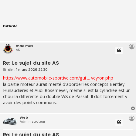
Publicité
mad max
AS
Re: Le sujet du site AS
M
dim. 1 mars 2026 22:30
e
s
https://www.automobile-sportive.com/gui ... veyron.php
s
la partie moteur aurait mérité d'aborder les concepts Bentley
a
g
Hunaudières et Audi Rosemeyer, même si est la cylindrée est un
e
chouïlla différente du double W8 de Passat. Il doit forcément y
avoir des points communs.
Web
Administrateur
Re: Le sujet du site AS