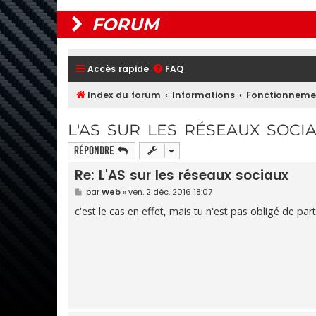
FORUM
Accès rapide
FAQ
Index du forum
Informations
Fonctionneme
L'AS SUR LES RÉSEAUX SOCI
Répondre
Re: L'AS sur les réseaux sociaux
M
par
Web
»
ven. 2 déc. 2016 18:07
e
s
c'est le cas en effet, mais tu n'est pas obligé de par
s
a
g
e