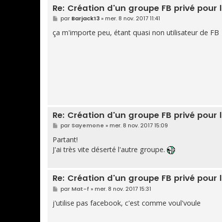
Re: Création d'un groupe FB privé pou
M
par
Barjack13
»
mer. 8 nov. 2017 11:41
e
s
ça m'importe peu, étant quasi non utilisateur de FB
s
a
g
e
Re: Création d'un groupe FB privé pou
M
par
Sayemone
»
mer. 8 nov. 2017 15:09
e
s
Partant!
s
J'ai très vite déserté l'autre groupe.
a
g
e
Re: Création d'un groupe FB privé pou
M
par
Mat-f
»
mer. 8 nov. 2017 15:31
e
s
j'utilise pas facebook, c'est comme voul'voule
s
a
g