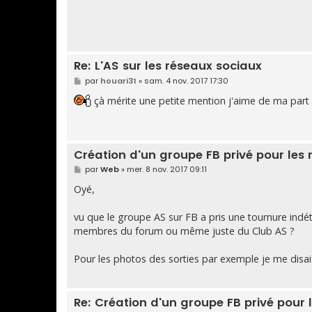
Re: L'AS sur les réseaux sociaux
M
par
houari31
»
sam. 4 nov. 2017 17:30
e
s
çà mérite une petite mention j'aime de ma part
s
a
g
e
Création d'un groupe FB privé pour le
M
par
Web
»
mer. 8 nov. 2017 09:11
e
s
Oyé,
s
a
g
vu que le groupe AS sur FB a pris une tournure indé
e
membres du forum ou même juste du Club AS ?
Pour les photos des sorties par exemple je me disai
Re: Création d'un groupe FB privé pou