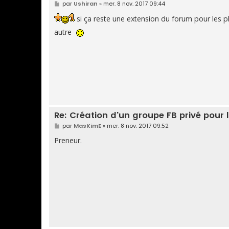
M
par
Ushiran
»
mer. 8 nov. 2017 09:44
e
s
si ça reste une extension du forum pour les 
s
a
autre
g
e
Re: Création d'un groupe FB privé pou
M
par
MasKimE
»
mer. 8 nov. 2017 09:52
e
s
Preneur.
s
a
g
e