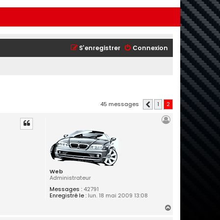
S’enregistrer
Connexion
45 messages
1
2
Précédente
Web
Administrateur
Messages :
42791
Enregistré le :
lun. 18 mai 2009 13:08
H
a