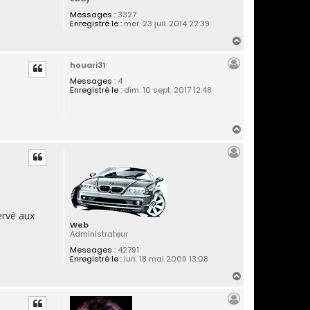
Messages :
3327
Enregistré le :
mer. 23 juil. 2014 22:39
H
a
houari31
u
t
Messages :
4
Enregistré le :
dim. 10 sept. 2017 12:48
H
a
u
t
ervé aux
Web
Administrateur
Messages :
42791
Enregistré le :
lun. 18 mai 2009 13:08
H
a
u