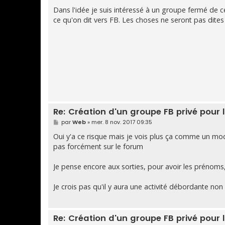
e
s
Dans l'idée je suis intéressé à un groupe fermé de ce
s
ce qu'on dit vers FB. Les choses ne seront pas dites à
a
g
e
Re: Création d'un groupe FB privé pou
M
par
Web
»
mer. 8 nov. 2017 09:35
e
s
Oui y'a ce risque mais je vois plus ça comme un mo
s
pas forcément sur le forum
a
g
e
Je pense encore aux sorties, pour avoir les prénoms,
Je crois pas qu'il y aura une activité débordante non
Re: Création d'un groupe FB privé pou