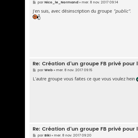
M
par
Nico_le_Normand
»
mer. 8 nov. 2017 09:14
e
s
J'en suis, avec désinscription du groupe
"public"
.
s
a
g
e
Re: Création d'un groupe FB privé pou
M
par
Web
»
mer. 8 nov. 2017 09:15
e
s
L'autre groupe vous faites ce que vous voulez hein
s
a
g
e
Re: Création d'un groupe FB privé pou
M
par
Biki
»
mer. 8 nov. 2017 09:20