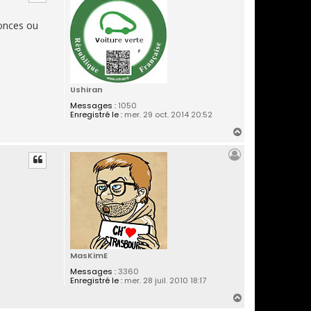
t
nonces ou
Ushiran
Messages :
1050
Enregistré le :
mer. 29 oct. 2014 20:52
H
a
u
t
MasKimE
Messages :
3360
Enregistré le :
mer. 28 juil. 2010 18:17
H
a