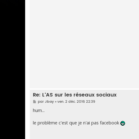
Re: L'AS sur les réseaux sociaux
M
par
Jbay
»
ven. 2 déc. 2016 22:39
e
s
hum...
s
a
g
le problème c'est que je n'ai pas facebook
e