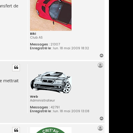
ansfert de
Biki
Club AS
Messages :
21307
Enregistré le :
lun. 18 mai 2009 18:32
H
a
u
t
e mettrait
Web
Administrateur
Messages :
42791
Enregistré le :
lun. 18 mai 2009 13:08
H
a
u