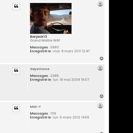
u
t
Barjack13
Grand Maître WAF
Messages :
5880
Enregistré le :
mar. 8 mars 2011 12:47
H
a
Sayemone
u
t
Messages :
2388
Enregistré le :
lun. 18 mai 2009 19:07
H
a
Mat-f
u
t
Messages :
1119
Enregistré le :
lun. 5 mars 2012 14:59