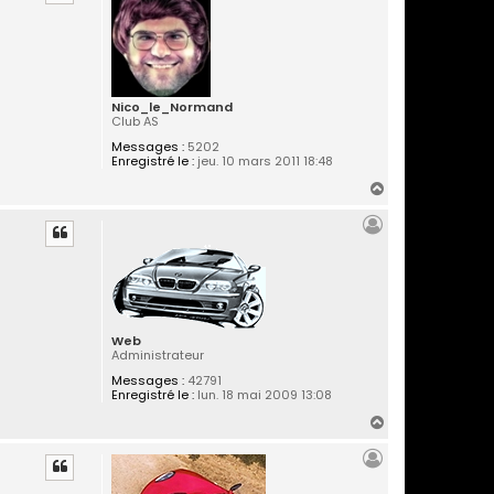
t
Nico_le_Normand
Club AS
Messages :
5202
Enregistré le :
jeu. 10 mars 2011 18:48
H
a
u
t
Web
Administrateur
Messages :
42791
Enregistré le :
lun. 18 mai 2009 13:08
H
a
u
t