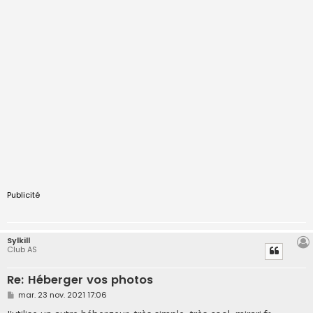
Publicité
Sylkill
Club AS
Re: Héberger vos photos
M
mar. 23 nov. 2021 17:06
e
s