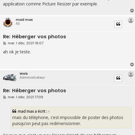
s
application comme Picture Resizer par exemple.
a
g
e
mad max
AS
Re: Héberger vos photos
M
mer. 1 déc. 2021 16:07
e
s
ah ok je teste.
s
a
g
e
Web
Administrateur
Re: Héberger vos photos
M
mer. 1 déc. 2021 17:09
e
s
s
mad max
a écrit :
↑
a
g
mais du téléphone, c’est impossible de poster des photos
e
puisqu’on peut pas redimensionner.