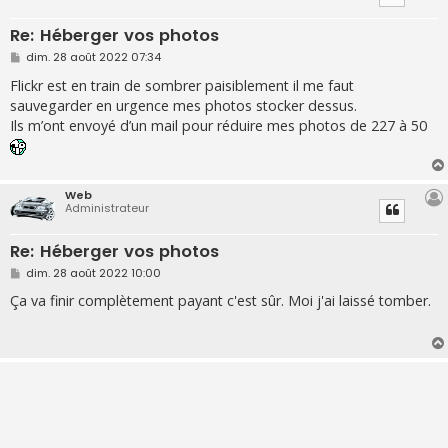
Re: Héberger vos photos
M
dim. 28 août 2022 07:34
e
s
Flickr est en train de sombrer paisiblement il me faut
s
sauvegarder en urgence mes photos stocker dessus.
a
g
Ils m’ont envoyé d’un mail pour réduire mes photos de 227 à 50
e
Web
Administrateur
Re: Héberger vos photos
M
dim. 28 août 2022 10:00
e
s
Ça va finir complètement payant c'est sûr. Moi j'ai laissé tomber.
s
a
g
e