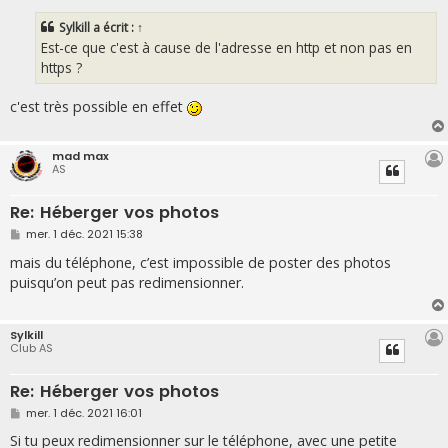
s
s
Sylkill
a écrit :
↑
a
g
Est-ce que c'est à cause de l'adresse en http et non pas en
e
https ?
c'est très possible en effet
mad max
AS
Re: Héberger vos photos
M
mer. 1 déc. 2021 15:38
e
s
mais du téléphone, c’est impossible de poster des photos
s
puisqu’on peut pas redimensionner.
a
g
e
Sylkill
Club AS
Re: Héberger vos photos
M
mer. 1 déc. 2021 16:01
e
s
Si tu peux redimensionner sur le téléphone, avec une petite