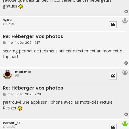
J'avoue que c'est un peu l'inconvénient de ces hébergeurs
gratuits
Sylkill
Club AS
Re: Héberger vos photos
M
mer. 1 déc. 2021 17:17
e
s
servimg permet de redimensionnenr directement au moment de
s
l'upload.
a
g
e
mad max
AS
Re: Héberger vos photos
M
mer. 1 déc. 2021 17:28
e
s
j'ai trouvé une appli sur l'Iphone avec les mots-clés Picture
s
Resizer
a
g
e
kermit_11
Club AS