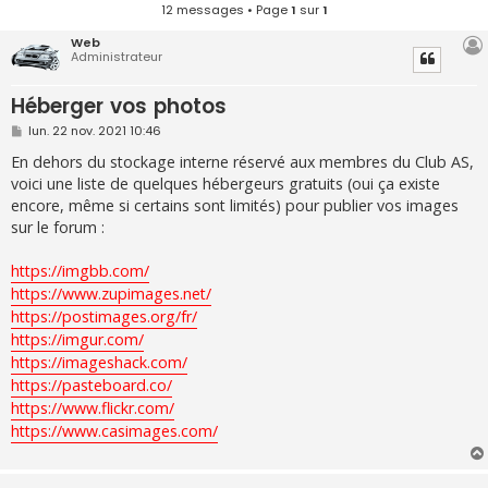
12 messages • Page
1
sur
1
Web
Administrateur
Héberger vos photos
M
lun. 22 nov. 2021 10:46
e
s
En dehors du stockage interne réservé aux membres du Club AS,
s
voici une liste de quelques hébergeurs gratuits (oui ça existe
a
g
encore, même si certains sont limités) pour publier vos images
e
sur le forum :
https://imgbb.com/
https://www.zupimages.net/
https://postimages.org/fr/
https://imgur.com/
https://imageshack.com/
https://pasteboard.co/
https://www.flickr.com/
https://www.casimages.com/