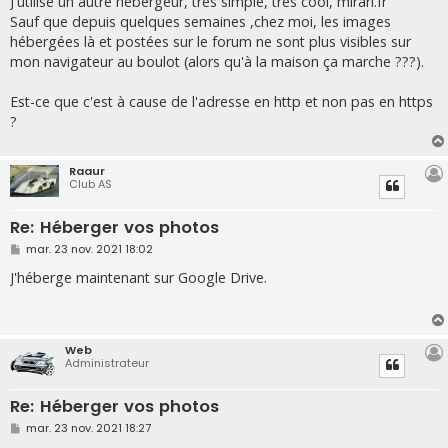
J'utilise un autre hébergeur, très simple, très cool, mirari.fr
s
Sauf que depuis quelques semaines ,chez moi, les images
a
g
hébergées là et postées sur le forum ne sont plus visibles sur
e
mon navigateur au boulot (alors qu'à la maison ça marche ???).
Est-ce que c'est à cause de l'adresse en http et non pas en https
?
Raaur
Club AS
Re: Héberger vos photos
M
mar. 23 nov. 2021 18:02
e
s
J'héberge maintenant sur Google Drive.
s
a
g
e
Web
Administrateur
Re: Héberger vos photos
M
mar. 23 nov. 2021 18:27
e