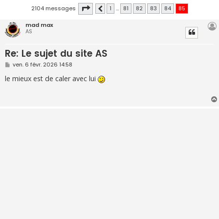
Page
85
sur
85
2104 messages
1
…
81
82
83
84
85
Précédente
mad max
AS
Re: Le sujet du site AS
M
ven. 6 févr. 2026 14:58
e
s
le mieux est de caler avec lui
s
a
g
e