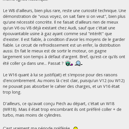
Le W8 d'ailleurs, bien plus rare, reste une curiosité technique. Une
démonstration de "vous voyez, on sait faire si on veut", bien plus
qu'une nécessité concrète. Il ne faisait d'ailleurs rien de mieux
qu'un V6 ou V8 déjà existant chez Audi, sauf que c'était une
épouvantable usine à gaz ayant comme seul "intérêt" que
d'exister. Il est fiable, à condition d'avoir les moyens de le garder
fiable. Le circuit de refroidissement est un enfer, la distribution
aussi. En fait le mieux est de sortir le moteur, on gagne
largement son temps à défaut d'argent. Bref, qu'est-ce qu'ils ont
été coller ça dans une... Passat ?
Le W16 quant à lui se justifi(ait) et s'impose pour des raisons
d'encombrement. Au moins là c'est clair, puisqu'un V12 (ou W12)
ne pouvait pas absorber le cahier des charges, et un V16 était
trop long.
D'ailleurs, ce qu'avait conçu Piëch au départ, c'était un W18
(WR18). Mais il était trop encombrant ils ont préféré coller + de
turbo, mais moins de cylindres.
C'est vraiment ma période préférée.