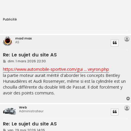
Publicité
mad max
AS
Re: Le sujet du site AS
M
dim. 1 mars 2026 22:30
e
s
https://www.automobile-sportive.com/gui ... veyron.php
s
la partie moteur aurait mérité d'aborder les concepts Bentley
a
g
Hunaudières et Audi Rosemeyer, même si est la cylindrée est un
e
chouïlla différente du double W8 de Passat. Il doit forcément y
avoir des points communs.
Web
Administrateur
Re: Le sujet du site AS
M
ven. 29 mai 2026 14:05