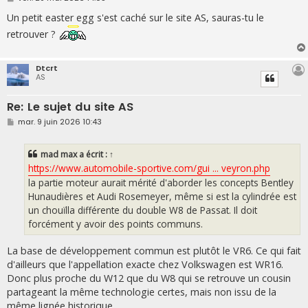
e
s
Un petit easter egg s'est caché sur le site AS, sauras-tu le
s
retrouver ?
a
g
e
Dtcrt
AS
Re: Le sujet du site AS
M
mar. 9 juin 2026 10:43
e
s
s
mad max
a écrit :
↑
a
g
https://www.automobile-sportive.com/gui ... veyron.php
e
la partie moteur aurait mérité d'aborder les concepts Bentley
Hunaudières et Audi Rosemeyer, même si est la cylindrée est
un chouïlla différente du double W8 de Passat. Il doit
forcément y avoir des points communs.
La base de développement commun est plutôt le VR6. Ce qui fait
d'ailleurs que l'appellation exacte chez Volkswagen est WR16.
Donc plus proche du W12 que du W8 qui se retrouve un cousin
partageant la même technologie certes, mais non issu de la
même lignée historique.