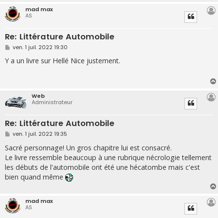
mad max
AS
Re: Littérature Automobile
M
ven. 1 juil. 2022 19:30
e
s
Y a un livre sur Hellé Nice justement.
s
a
g
e
Web
Administrateur
Re: Littérature Automobile
M
ven. 1 juil. 2022 19:35
e
s
Sacré personnage! Un gros chapitre lui est consacré.
s
Le livre ressemble beaucoup à une rubrique nécrologie tellement
a
g
les débuts de l'automobile ont été une hécatombe mais c'est
e
bien quand même
mad max
AS