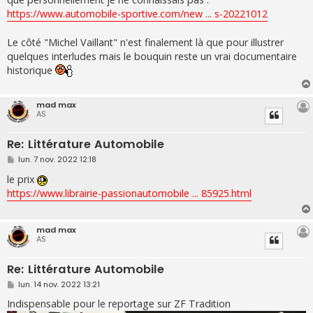
a
g
https://www.automobile-sportive.com/new ... s-20221012
e
Le côté "Michel Vaillant" n'est finalement là que pour illustrer
quelques interludes mais le bouquin reste un vrai documentaire
historique
mad max
AS
Re: Littérature Automobile
M
lun. 7 nov. 2022 12:18
e
s
le prix
s
https://www.librairie-passionautomobile ... 85925.html
a
g
e
mad max
AS
Re: Littérature Automobile
M
lun. 14 nov. 2022 13:21
e
s
Indispensable pour le reportage sur ZF Tradition
s