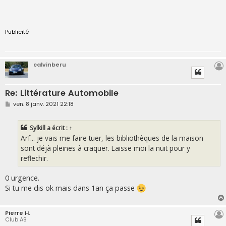
Publicité
calvinberu
Re: Littérature Automobile
M
ven. 8 janv. 2021 22:18
e
s
s
Sylkill
a écrit :
↑
a
g
Arf... je vais me faire tuer, les bibliothèques de la maison
e
sont déjà pleines à craquer. Laisse moi la nuit pour y
reflechir.
0 urgence.
Si tu me dis ok mais dans 1an ça passe
Pierre H.
Club AS