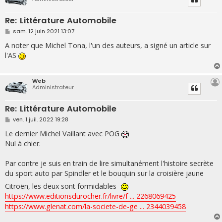
Re: Littérature Automobile
M
sam. 12 juin 2021 13:07
e
s
A noter que Michel Tona, l'un des auteurs, a signé un article sur
s
l'AS
a
g
e
Web
Administrateur
Re: Littérature Automobile
M
ven. 1 juil. 2022 19:28
e
s
Le dernier Michel Vaillant avec POG
s
Nul à chier.
a
g
e
Par contre je suis en train de lire simultanément l'histoire secrète
du sport auto par Spindler et le bouquin sur la croisière jaune
Citroën, les deux sont formidables
https://www.editionsdurocher.fr/livre/f ... 2268069425
https://www.glenat.com/la-societe-de-ge ... 2344039458