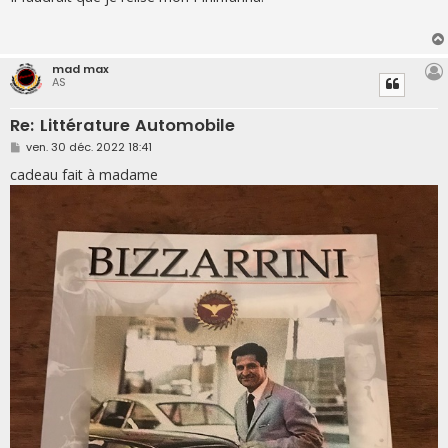
s
a
g
e
mad max
AS
Re: Littérature Automobile
M
ven. 30 déc. 2022 18:41
e
s
cadeau fait à madame
s
a
g
e