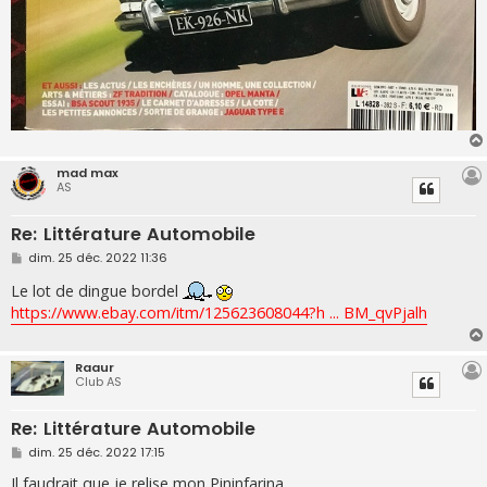
mad max
AS
Re: Littérature Automobile
M
dim. 25 déc. 2022 11:36
e
s
Le lot de dingue bordel
s
https://www.ebay.com/itm/125623608044?h ... BM_qvPjalh
a
g
e
Raaur
Club AS
Re: Littérature Automobile
M
dim. 25 déc. 2022 17:15
e
s
Il faudrait que je relise mon Pininfarina.