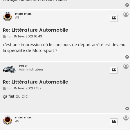
mad max
AS
Re: Littérature Automobile
M
lun. 15 févr. 2021 16:43
e
s
c'est une impression où le concours de départ arrêté est devenu
s
la spécialité de Motorsport ?
a
g
e
Web
Administrateur
Re: Littérature Automobile
M
lun. 15 févr. 2021 17:32
e
s
ça fait du clic
s
a
g
e
mad max
AS