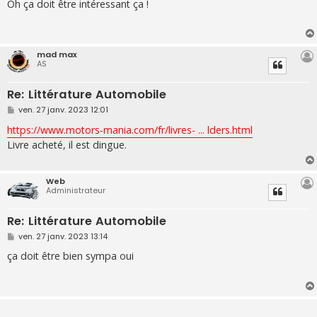
s
Oh ça doit être intéressant ça !
s
a
g
e
mad max
AS
Re: Littérature Automobile
M
ven. 27 janv. 2023 12:01
e
s
https://www.motors-mania.com/fr/livres- ... lders.html
s
Livre acheté, il est dingue.
a
g
e
Web
Administrateur
Re: Littérature Automobile
M
ven. 27 janv. 2023 13:14
e
s
ça doit être bien sympa oui
s
a
g
e