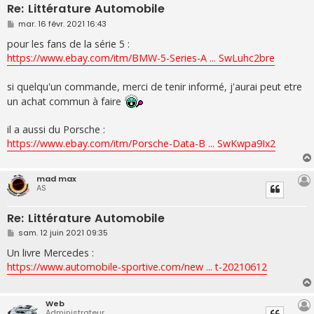
Re: Littérature Automobile
M
mar. 16 févr. 2021 16:43
e
s
pour les fans de la série 5 :
s
https://www.ebay.com/itm/BMW-5-Series-A ... SwLuhc2bre
a
g
e
si quelqu'un commande, merci de tenir informé, j'aurai peut etre
un achat commun à faire
il a aussi du Porsche :
https://www.ebay.com/itm/Porsche-Data-B ... SwKwpa9Ix2
mad max
AS
Re: Littérature Automobile
M
sam. 12 juin 2021 09:35
e
s
Un livre Mercedes :
s
https://www.automobile-sportive.com/new ... t-20210612
a
g
e
Web
Administrateur