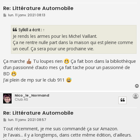
Re: Littérature Automobile
M
lun. 11 janv. 2021 08:13
e
s
s
Sylkill
a écrit :
↑
a
g
Je rends les armes pour les Michel Vaillant.
e
Ça ne rentre nulle part dans la maison qui est pleine comme
un oeuf. Ça sera pour une prochaine vie.
Ça marche
Tu loupes rien
Ça fait bon dans la bibliothèque
d’un passionné d’auto mes ça fait tache pour un passionné de
BD
J’ai plein de mp sur le club 911
Nico_le_Normand
Club AS
Re: Littérature Automobile
M
lun. 11 janv. 2021 08:57
e
s
Tout récemment, je me suis commandé ça sur Amazon.
s
Je l'avais... il y a longtemps, dans cette même édition, d'ailleurs.
a
g