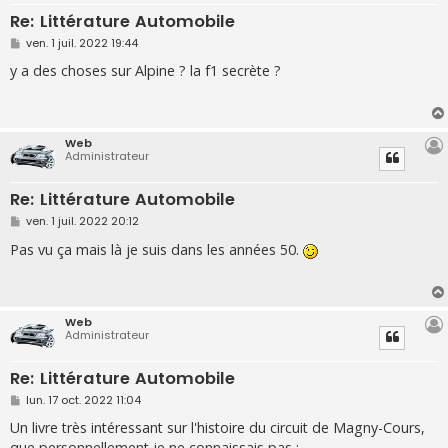
Re: Littérature Automobile
M
ven. 1 juil. 2022 19:44
e
s
y a des choses sur Alpine ? la f1 secrète ?
s
a
g
e
Web
Administrateur
Re: Littérature Automobile
M
ven. 1 juil. 2022 20:12
e
s
Pas vu ça mais là je suis dans les années 50.
s
a
g
e
Web
Administrateur
Re: Littérature Automobile
M
lun. 17 oct. 2022 11:04
e
s
Un livre très intéressant sur l'histoire du circuit de Magny-Cours,
s
que personnellement je ne connaissais pas :