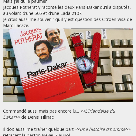
Mais j'ai dû le paumer.
e
Jacques Potherat y raconte les deux Paris-Dakar qu'il a disputés,
au volant d'une 505 et d'une Lada 2107.
Je crois aussi me souvenir qu'il y est question des Citroën Visa de
Marc Lacaze.
Commandé aussi mais pas encore lu...
<<L'irlandaise du
Dakar>>
de Denis Tillinac.
Il doit aussi me traîner quelque part
<<une histoire d'homme>>
retraçant la baston Neveu / Auriol