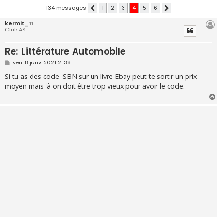
134 messages
1
2
3
4
5
6
Précédente
Suivante
kermit_11
Club AS
Re: Littérature Automobile
M
ven. 8 janv. 2021 21:38
e
s
Si tu as des code ISBN sur un livre Ebay peut te sortir un prix
s
moyen mais là on doit être trop vieux pour avoir le code.
a
g
e