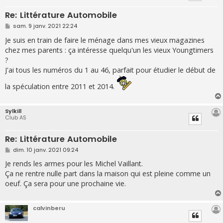
Re: Littérature Automobile
M
sam. 9 janv. 2021 22:24
e
s
Je suis en train de faire le ménage dans mes vieux magazines
s
chez mes parents : ça intéresse quelqu'un les vieux Youngtimers
a
g
?
e
J'ai tous les numéros du 1 au 46, parfait pour étudier le début de
la spéculation entre 2011 et 2014.
Sylkill
Club AS
Re: Littérature Automobile
M
dim. 10 janv. 2021 09:24
e
s
Je rends les armes pour les Michel Vaillant.
s
Ça ne rentre nulle part dans la maison qui est pleine comme un
a
g
oeuf. Ça sera pour une prochaine vie.
e
calvinberu