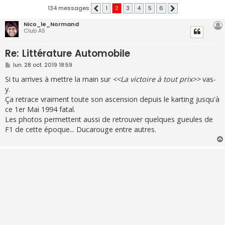
134 messages
1
2
3
4
5
6
Précédente
Suivante
Nico_le_Normand
Club AS
Re: Littérature Automobile
M
lun. 28 oct. 2019 18:59
e
s
Si tu arrives à mettre la main sur
<<La victoire à tout prix>>
vas-
s
y.
a
g
Ça retrace vraiment toute son ascension depuis le karting jusqu'à
e
ce 1er Mai 1994 fatal.
Les photos permettent aussi de retrouver quelques gueules de
F1 de cette époque... Ducarouge entre autres.