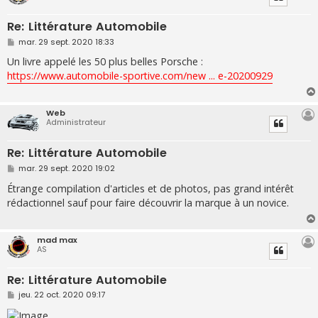
Re: Littérature Automobile
M
mar. 29 sept. 2020 18:33
e
s
Un livre appelé les 50 plus belles Porsche :
s
https://www.automobile-sportive.com/new ... e-20200929
a
g
e
Web
Administrateur
Re: Littérature Automobile
M
mar. 29 sept. 2020 19:02
e
s
Étrange compilation d'articles et de photos, pas grand intérêt
s
rédactionnel sauf pour faire découvrir la marque à un novice.
a
g
e
mad max
AS
Re: Littérature Automobile
M
jeu. 22 oct. 2020 09:17
e
s