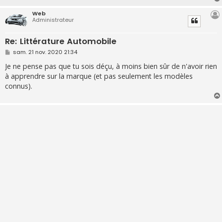
e
Web
Administrateur
Re: Littérature Automobile
M
sam. 21 nov. 2020 21:34
e
s
Je ne pense pas que tu sois déçu, à moins bien sûr de n'avoir rien
s
à apprendre sur la marque (et pas seulement les modèles
a
g
connus).
e