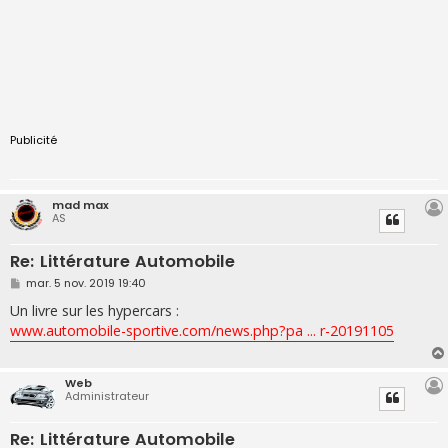
Publicité
mad max
AS
Re: Littérature Automobile
M
mar. 5 nov. 2019 19:40
e
s
Un livre sur les hypercars :
s
www.automobile-sportive.com/news.php?pa ... r-20191105
a
g
e
Web
Administrateur
Re: Littérature Automobile