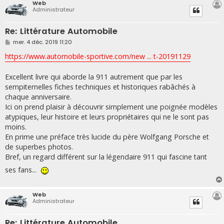
Web
Administrateur
Re: Littérature Automobile
M
mer. 4 déc. 2019 11:20
e
s
https://www.automobile-sportive.com/new ... t-20191129
s
a
g
Excellent livre qui aborde la 911 autrement que par les
e
sempiternelles fiches techniques et historiques rabâchés à
chaque anniversaire.
Ici on prend plaisir à découvrir simplement une poignée modèles
atypiques, leur histoire et leurs propriétaires qui ne le sont pas
moins.
En prime une préface très lucide du père Wolfgang Porsche et
de superbes photos.
Bref, un regard différent sur la légendaire 911 qui fascine tant
ses fans...
Web
Administrateur
Re: Littérature Automobile