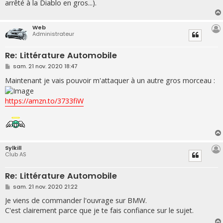
arrêté à la Diablo en gros...).
Web
Administrateur
Re: Littérature Automobile
M
sam. 21 nov. 2020 18:47
e
s
Maintenant je vais pouvoir m'attaquer à un autre gros morceau :
s
a
g
https://amzn.to/3733fiW
e
Sylkill
Club AS
Re: Littérature Automobile
M
sam. 21 nov. 2020 21:22
e
s
Je viens de commander l'ouvrage sur BMW.
s
C'est clairement parce que je te fais confiance sur le sujet.
a
g