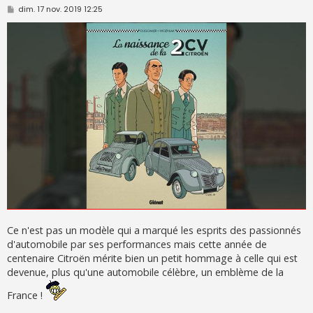
M
dim. 17 nov. 2019 12:25
e
s
s
a
g
e
Ce n'est pas un modèle qui a marqué les esprits des passionnés
d'automobile par ses performances mais cette année de
centenaire Citroën mérite bien un petit hommage à celle qui est
devenue, plus qu'une automobile célèbre, un emblème de la
France !