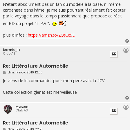
N'étant absolument pas un fan du modèle à la base, ni même
citroëniste dans l'âme, je me suis pourtant réellement fait capter
par le voyage dans le temps passionnant que propose ce récit
en BD du projet "T.P.V.".
plus d'infos :
https://amzn.to/2QtCc9E
kermit_11
Club AS
Re: Littérature Automobile
M
dim. 17 nov. 2019 12:33
e
s
Je viens de le commander pour mon père avec la 4CV.
s
a
g
Cette collection glenat est merveilleuse
e
Marzan
Club AS
Re: Littérature Automobile
M
dim. 17 nov. 2019 22:21