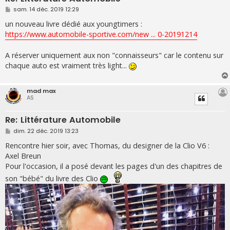
M
sam. 14 déc. 2019 12:29
e
s
un nouveau livre dédié aux youngtimers :
s
https://www.automobile-sportive.com/new ... 0-20191214
a
g
e
A réserver uniquement aux non "connaisseurs" car le contenu sur
chaque auto est vraiment très light...
mad max
AS
Re: Littérature Automobile
M
dim. 22 déc. 2019 13:23
e
s
Rencontre hier soir, avec Thomas, du designer de la Clio V6 :
s
Axel Breun
a
g
Pour l'occasion, il a posé devant les pages d'un des chapitres de
e
son "bébé" du livre des Clio