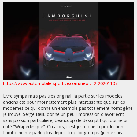
https://www.automobile-sportive.com/new ... 2-20201107
Livre sympa mais pas très original, la partie sur les modèles
anciens est pour moi nettement plus intéressante que sur les
modernes ce qui donne un ensemble pas totalement homogène
je trouve. Serge Bellu donne un peu l'impression d'avoir écrit
sans passion particulière, beaucoup de descriptif qui donne un
côté "Wikipédesque". Ou alors, c'est juste que la production
Lambo ne me parle plus depuis trop longtemps (je me suis