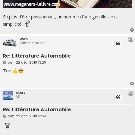
En plus d'être passionnant, un homme d'une gentillesse et
simplicité
Web
Administrateur
Re: Littérature Automobile
M
dim. 22 déc. 2019 13:29
e
s
Top
s
a
g
e
Dtcrt
AS
Re: Littérature Automobile
M
dim. 22 déc. 2019 13:53
e
s
s
a