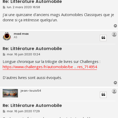
Re: Littérature Automobile
M
lun. 2 mars 2020 16:58
e
s
j'ai une quinzaine d'anciens mags Automobiles Classiques que je
s
donne si ça intéresse quelqu'un.
a
g
e
mad max
AS
Re: Littérature Automobile
M
mar. 16 juin 2020 13:24
e
s
Longue chronique sur la trilogie de livres sur Challenges :
s
https://www.challenges.fr/automobile/be ... res_714954
a
g
e
D'autres livres sont aussi évoqués.
jean-louis54
Re: Littérature Automobile
M
mar. 16 juin 2020 17:29
e
s