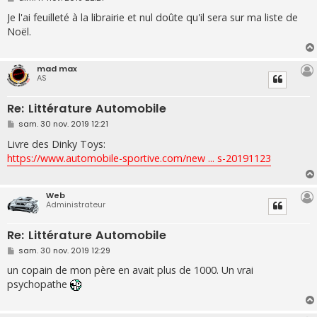
e
s
Je l'ai feuilleté à la librairie et nul doûte qu'il sera sur ma liste de
s
Noël.
a
g
e
mad max
AS
Re: Littérature Automobile
M
sam. 30 nov. 2019 12:21
e
s
Livre des Dinky Toys:
s
https://www.automobile-sportive.com/new ... s-20191123
a
g
e
Web
Administrateur
Re: Littérature Automobile
M
sam. 30 nov. 2019 12:29
e
s
un copain de mon père en avait plus de 1000. Un vrai
s
psychopathe
a
g
e