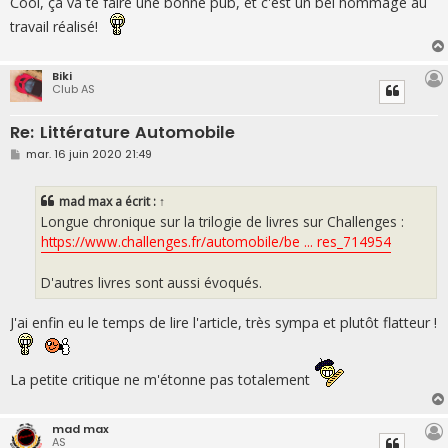
Cool, ça va te faire une bonne pub, et c'est un bel hommage au
s
travail réalisé!
a
g
e
Biki
Club AS
Re: Littérature Automobile
M
mar. 16 juin 2020 21:49
e
s
s
mad max
a écrit :
↑
a
g
Longue chronique sur la trilogie de livres sur Challenges :
e
https://www.challenges.fr/automobile/be ... res_714954
D'autres livres sont aussi évoqués.
J'ai enfin eu le temps de lire l'article, très sympa et plutôt flatteur !
La petite critique ne m'étonne pas totalement
mad max
AS