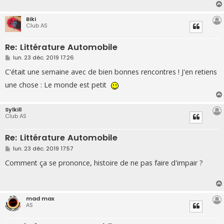
g
e
Biki
Club AS
Re: Littérature Automobile
M
lun. 23 déc. 2019 17:26
e
s
C'était une semaine avec de bien bonnes rencontres ! J'en retiens
s
a
une chose : Le monde est petit
g
e
Sylkill
Club AS
Re: Littérature Automobile
M
lun. 23 déc. 2019 17:57
e
s
Comment ça se prononce, histoire de ne pas faire d'impair ?
s
a
g
e
mad max
AS