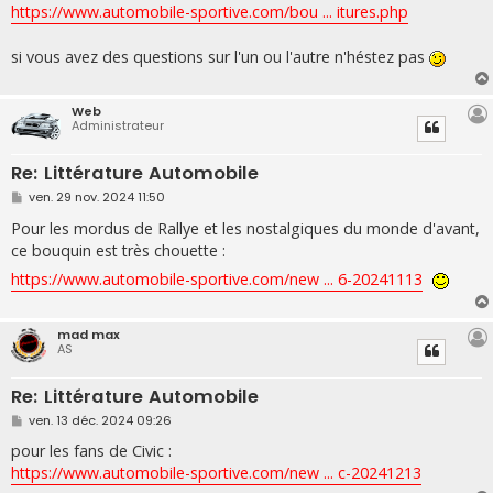
https://www.automobile-sportive.com/bou ... itures.php
si vous avez des questions sur l'un ou l'autre n'héstez pas
Web
Administrateur
Re: Littérature Automobile
M
ven. 29 nov. 2024 11:50
e
s
Pour les mordus de Rallye et les nostalgiques du monde d'avant,
s
ce bouquin est très chouette :
a
g
https://www.automobile-sportive.com/new ... 6-20241113
e
mad max
AS
Re: Littérature Automobile
M
ven. 13 déc. 2024 09:26
e
s
pour les fans de Civic :
s
https://www.automobile-sportive.com/new ... c-20241213
a
g