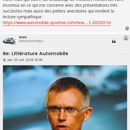
inconnus en ce qui me concerne avec des présentations très
succinctes mais aussi des petites anecdotes qui rendent la
lecture sympathique :
https://www.automobile-sportive.com/new ... t-20250116
Web
Administrateur
Re: Littérature Automobile
M
jeu. 23 oct. 2025 15:45
e
s
s
a
g
e