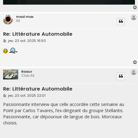
mad max
AS
Re: Littérature Automobile
M
jeu. 23 oct. 2025 16:50
e
s
s
a
g
e
Raaur
Club AS
Re: Littérature Automobile
M
jeu. 23 oct. 2025 22:01
e
s
Passionnante interview que celle accordée cette semaine au
s
Point par Carlos Tavares, l’ex-dirigeant du groupe Stellantis.
a
g
Passionnante, car dépourvue de langue de bois. Morceaux
e
choisis.