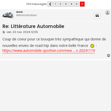
134 messages
1
2
3
4
5
6
Précédente
Web
Administrateur
Re: Littérature Automobile
M
ven. 22 nov. 2024 12:05
e
s
Coup de coeur pour ce bouquin très sympathique qui donne de
s
a
nouvelles envies de road trip dans notre belle France
:
g
https://www.automobile-sportive.com/new ... s-20241119
e