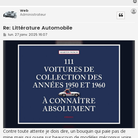
e
Web
Administrateur
Re: Littérature Automobile
M
lun. 27 janv. 2025 16:07
e
s
s
a
g
e
Contre toute attente je dois dire, un bouquin qui paie pas de
mine mais qui ouvre sur beaucoup de modèles méconnus voire