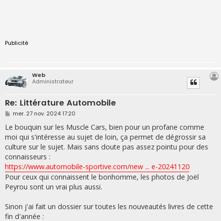
Publicité
Web
Administrateur
Re: Littérature Automobile
M
mer. 27 nov. 2024 17:20
e
s
Le bouquin sur les Muscle Cars, bien pour un profane comme
s
moi qui s'intéresse au sujet de loin, ça permet de dégrossir sa
a
g
culture sur le sujet. Mais sans doute pas assez pointu pour des
e
connaisseurs :
https://www.automobile-sportive.com/new ... e-20241120
Pour ceux qui connaissent le bonhomme, les photos de Joël
Peyrou sont un vrai plus aussi.
Sinon j'ai fait un dossier sur toutes les nouveautés livres de cette
fin d'année :