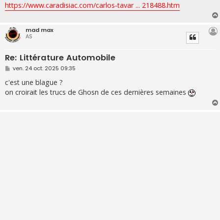
https://www.caradisiac.com/carlos-tavar ... 218488.htm
mad max
AS
Re: Littérature Automobile
M
ven. 24 oct. 2025 09:35
e
s
c'est une blague ?
s
on croirait les trucs de Ghosn de ces dernières semaines
a
g
e