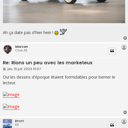
Ah ça date pas d'hier hein !
Marzan
Club AS
Re: Rions un peu avec les marketeux
M
jeu. 13 juil. 2023 10:07
e
s
Oui les dessins d'époque étaient formidables pour berner le
s
lecteur.
a
g
e
Dtcrt
AS