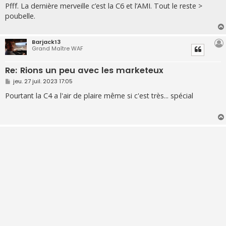
s
Pfff. La dernière merveille c’est la C6 et l’AMI. Tout le reste >
s
poubelle.
a
g
e
Barjack13
Grand Maître WAF
Re: Rions un peu avec les marketeux
M
jeu. 27 juil. 2023 17:05
e
s
Pourtant la C4 a l'air de plaire même si c'est très... spécial
s
a
g
e