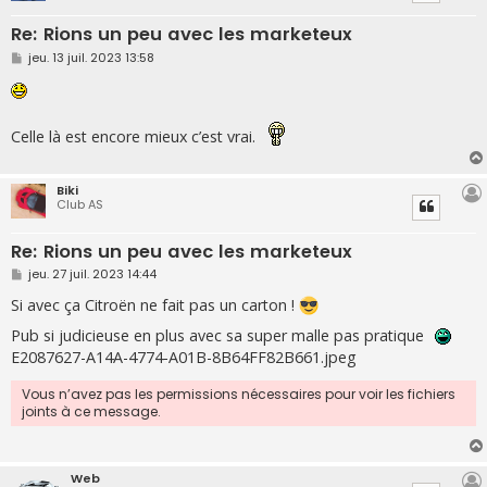
Re: Rions un peu avec les marketeux
M
jeu. 13 juil. 2023 13:58
e
s
s
a
g
Celle là est encore mieux c’est vrai.
e
Biki
Club AS
Re: Rions un peu avec les marketeux
M
jeu. 27 juil. 2023 14:44
e
s
Si avec ça Citroën ne fait pas un carton !
s
a
Pub si judicieuse en plus avec sa super malle pas pratique
g
E2087627-A14A-4774-A01B-8B64FF82B661.jpeg
e
Vous n’avez pas les permissions nécessaires pour voir les fichiers
joints à ce message.
Web