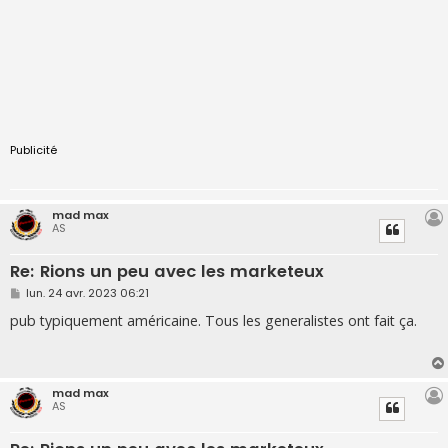
Publicité
mad max
AS
Re: Rions un peu avec les marketeux
M
lun. 24 avr. 2023 06:21
e
s
pub typiquement américaine. Tous les generalistes ont fait ça.
s
a
g
e
mad max
AS