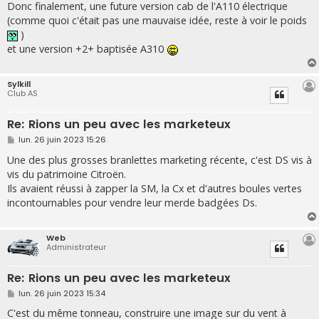
Donc finalement, une future version cab de l'A110 électrique
(comme quoi c'était pas une mauvaise idée, reste à voir le poids
)
et une version +2+ baptisée A310
Sylkill
Club AS
Re: Rions un peu avec les marketeux
M
lun. 26 juin 2023 15:26
e
s
Une des plus grosses branlettes marketing récente, c'est DS vis à
s
vis du patrimoine Citroën.
a
g
Ils avaient réussi à zapper la SM, la Cx et d'autres boules vertes
e
incontournables pour vendre leur merde badgées Ds.
Web
Administrateur
Re: Rions un peu avec les marketeux
M
lun. 26 juin 2023 15:34
e
s
C'est du même tonneau, construire une image sur du vent à