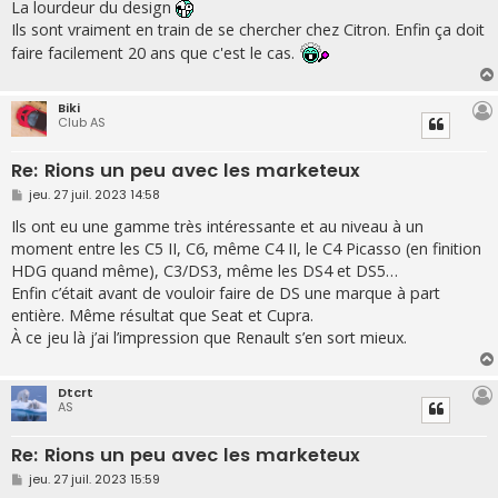
s
La lourdeur du design
s
Ils sont vraiment en train de se chercher chez Citron. Enfin ça doit
a
g
faire facilement 20 ans que c'est le cas.
e
Biki
Club AS
Re: Rions un peu avec les marketeux
M
jeu. 27 juil. 2023 14:58
e
s
Ils ont eu une gamme très intéressante et au niveau à un
s
moment entre les C5 II, C6, même C4 II, le C4 Picasso (en finition
a
g
HDG quand même), C3/DS3, même les DS4 et DS5…
e
Enfin c’était avant de vouloir faire de DS une marque à part
entière. Même résultat que Seat et Cupra.
À ce jeu là j’ai l’impression que Renault s’en sort mieux.
Dtcrt
AS
Re: Rions un peu avec les marketeux
M
jeu. 27 juil. 2023 15:59
e