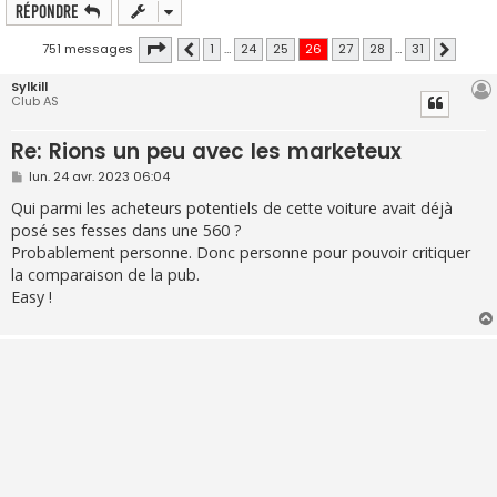
Répondre
Page
26
sur
31
751 messages
1
…
24
25
26
27
28
…
31
Précédente
Suivante
Sylkill
Club AS
Re: Rions un peu avec les marketeux
M
lun. 24 avr. 2023 06:04
e
s
Qui parmi les acheteurs potentiels de cette voiture avait déjà
s
posé ses fesses dans une 560 ?
a
g
Probablement personne. Donc personne pour pouvoir critiquer
e
la comparaison de la pub.
Easy !