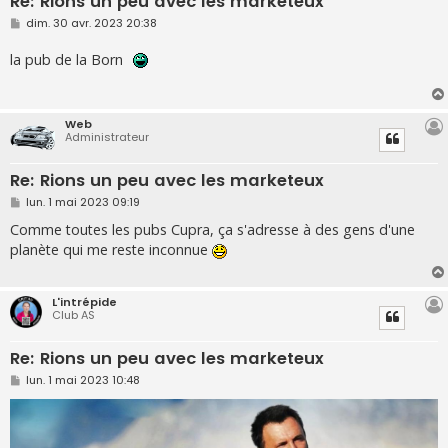
Re: Rions un peu avec les marketeux
M
dim. 30 avr. 2023 20:38
e
s
la pub de la Born
s
a
g
e
Web
Administrateur
Re: Rions un peu avec les marketeux
M
lun. 1 mai 2023 09:19
e
s
Comme toutes les pubs Cupra, ça s'adresse à des gens d'une
s
planète qui me reste inconnue
a
g
e
L'intrépide
Club AS
Re: Rions un peu avec les marketeux
M
lun. 1 mai 2023 10:48
e
s
s
a
g