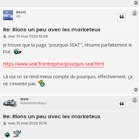
Dtcrt
AS
Re: Rions un peu avec les marketeux
M
mer. 10 mai 2023 10:08
e
s
Je trouve que la page "pourquoi SEAT", résume parfaitement le
s
truc.
a
g
e
https://www.seat.fr/entreprise/pourquoi-seat.html
Là oui on se rend mieux compte du pourquoi, effectivement. ça
ne s'invente pas.
Web
Administrateur
Re: Rions un peu avec les marketeux
M
mer. 10 mai 2023 10:14
e
s
s