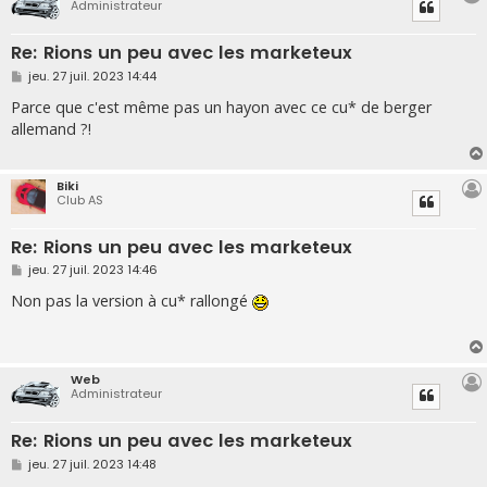
Administrateur
Re: Rions un peu avec les marketeux
M
jeu. 27 juil. 2023 14:44
e
s
Parce que c'est même pas un hayon avec ce cu* de berger
s
allemand ?!
a
g
e
Biki
Club AS
Re: Rions un peu avec les marketeux
M
jeu. 27 juil. 2023 14:46
e
s
Non pas la version à cu* rallongé
s
a
g
e
Web
Administrateur
Re: Rions un peu avec les marketeux
M
jeu. 27 juil. 2023 14:48
e