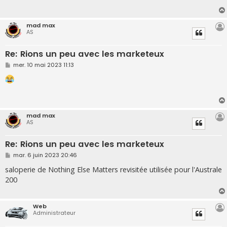
a
g
e
mad max
AS
Re: Rions un peu avec les marketeux
M
mer. 10 mai 2023 11:13
e
s
s
a
g
e
mad max
AS
Re: Rions un peu avec les marketeux
M
mar. 6 juin 2023 20:46
e
s
saloperie de Nothing Else Matters revisitée utilisée pour l'Australe
s
200
a
g
e
Web
Administrateur