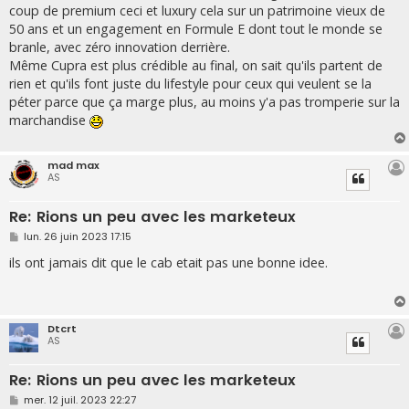
s
coup de premium ceci et luxury cela sur un patrimoine vieux de
a
g
50 ans et un engagement en Formule E dont tout le monde se
e
branle, avec zéro innovation derrière.
Même Cupra est plus crédible au final, on sait qu'ils partent de
rien et qu'ils font juste du lifestyle pour ceux qui veulent se la
péter parce que ça marge plus, au moins y'a pas tromperie sur la
marchandise
mad max
AS
Re: Rions un peu avec les marketeux
M
lun. 26 juin 2023 17:15
e
s
ils ont jamais dit que le cab etait pas une bonne idee.
s
a
g
e
Dtcrt
AS
Re: Rions un peu avec les marketeux
M
mer. 12 juil. 2023 22:27