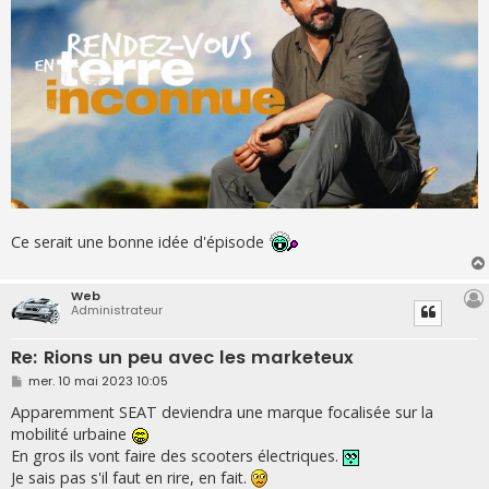
e
Ce serait une bonne idée d'épisode
Web
Administrateur
Re: Rions un peu avec les marketeux
M
mer. 10 mai 2023 10:05
e
s
Apparemment SEAT deviendra une marque focalisée sur la
s
mobilité urbaine
a
g
En gros ils vont faire des scooters électriques.
e
Je sais pas s'il faut en rire, en fait.