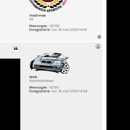
mad max
AS
Messages :
36799
Enregistré le :
lun. 18 mai 2009 14:43
H
a
u
t
Web
Administrateur
Messages :
42787
Enregistré le :
lun. 18 mai 2009 13:08