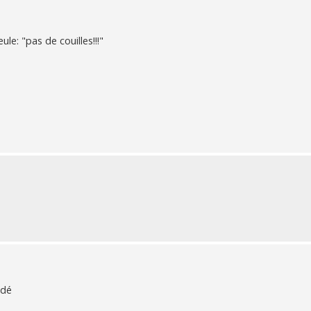
le: "pas de couilles!!!"
ndé