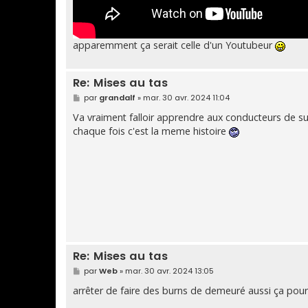
apparemment ça serait celle d'un Youtubeur
Re: Mises au tas
M
par
grandalf
»
mar. 30 avr. 2024 11:04
e
s
Va vraiment falloir apprendre aux conducteurs de supe
s
chaque fois c'est la meme histoire
a
g
e
Re: Mises au tas
M
par
Web
»
mar. 30 avr. 2024 13:05
e
s
arrêter de faire des burns de demeuré aussi ça pourr
s
a