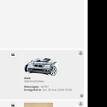
Web
Administrateur
Messages :
42787
Enregistré le :
lun. 18 mai 2009 13:08
H
a
u