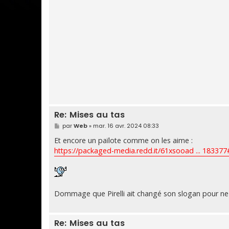
Re: Mises au tas
M
par
Web
»
mar. 16 avr. 2024 08:33
e
s
Et encore un païlote comme on les aime :
s
https://packaged-media.redd.it/61xsooad ... 183377
a
g
e
Dommage que Pirelli ait changé son slogan pour ne pa
Re: Mises au tas