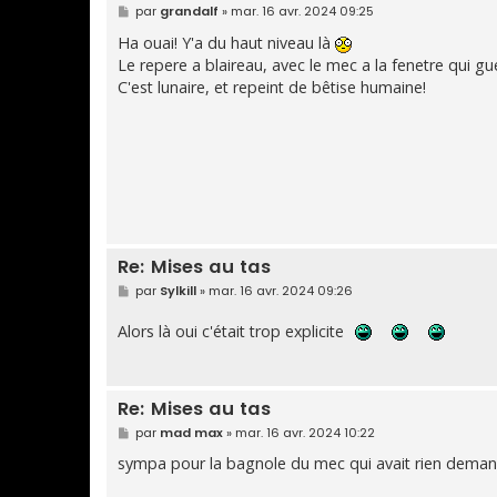
M
par
grandalf
»
mar. 16 avr. 2024 09:25
e
s
Ha ouai! Y'a du haut niveau là
s
Le repere a blaireau, avec le mec a la fenetre qui gueu
a
g
C'est lunaire, et repeint de bêtise humaine!
e
Re: Mises au tas
M
par
Sylkill
»
mar. 16 avr. 2024 09:26
e
s
Alors là oui c'était trop explicite
s
a
g
e
Re: Mises au tas
M
par
mad max
»
mar. 16 avr. 2024 10:22
e
s
sympa pour la bagnole du mec qui avait rien dema
s
a