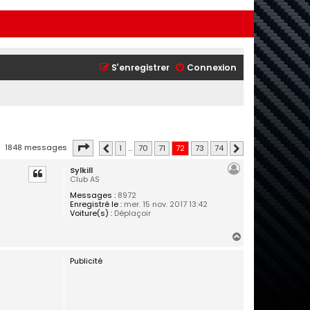
S’enregistrer
Connexion
Page
72
sur
74
1848 messages
1
…
70
71
72
73
74
Précédente
Suivante
Sylkill
Club AS
Messages :
8972
Enregistré le :
mer. 15 nov. 2017 13:42
Voiture(s) :
Déplaçoir
H
a
Publicité
u
t