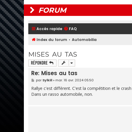
FORUM
Accès rapide
FAQ
Index du forum
Automobilia
MISES AU TAS
Répondre
Re: Mises au tas
M
par
Sylkill
»
mar. 16 avr. 2024 05:50
e
s
Rallye c'est différent. C'est la compétition et le crash
s
Dans un rasso automobile, non.
a
g
e