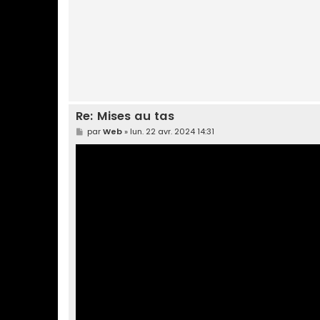
g
e
Re: Mises au tas
M
par
Web
»
lun. 22 avr. 2024 14:31
e
s
s
a
g
e