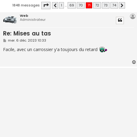
Page
71
sur
74
1848 messages
1
…
69
70
71
72
73
74
Précédente
Suivante
Web
Administrateur
Re: Mises au tas
M
mer. 6 déc. 2023 10:33
e
s
Facile, avec un carrossier y'a toujours du retard
s
a
g
e