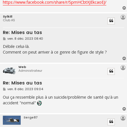
g
https://www.facebook.com/share/r/SpmHCbtXJEkcaoEJ/
e
Sylkill
Club AS
Re: Mises au tas
M
ven. 8 déc. 2023 08:40
e
s
Débile celui-là.
s
Comment on peut arriver à ce genre de figure de style ?
a
g
e
Web
Administrateur
Re: Mises au tas
M
ven. 8 déc. 2023 09:04
e
s
Oui ça ressemble plus à un suicide/problème de santé qu'à un
s
accident "normal"
a
g
e
Serge87