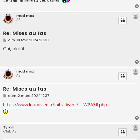
Le train arrière tu veux dire?
mad max
AS
Re: Mises au tas
M
dim. 18 févr. 2024 23:30
e
s
Oui, plutôt.
s
a
g
e
mad max
AS
Re: Mises au tas
M
sam. 2 mars 2024 17:37
e
s
https://www.leparisien.fr/faits-divers/ ... WPA3II.php
s
a
g
e
Sylkill
Club AS