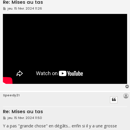
Re: Mises au tas
M
jeu. 15 févr. 2024 11:26
e
s
s
a
g
e
Speedy21
Re: Mises au tas
M
jeu. 15 févr. 2024 11:50
e
s
Y a pas "grande chose" en dégâts... enfin si il y a une grosse
s