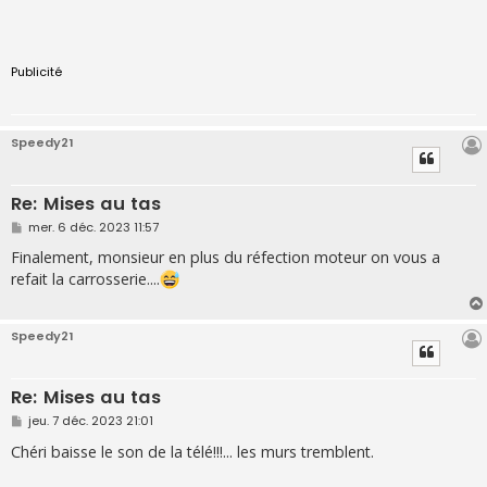
Publicité
Speedy21
Re: Mises au tas
M
mer. 6 déc. 2023 11:57
e
s
Finalement, monsieur en plus du réfection moteur on vous a
s
refait la carrosserie....
a
g
e
Speedy21
Re: Mises au tas
M
jeu. 7 déc. 2023 21:01
e
s
Chéri baisse le son de la télé!!!... les murs tremblent.
s
a