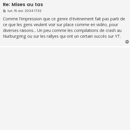
Re: Mises au tas
M
lun. 15 avr. 2024 17:32
e
s
Comme l'impression que ce genre d'évènement fait pas parti de
s
ce que les gens veulent voir sur place comme en vidéo, pour
a
g
diverses raisons... Un peu comme les compilations de crash au
e
Nurburgring ou sur les rallyes qui ont un certain succès sur YT.