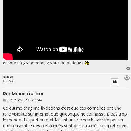
g
e
encore un grand rendez-vous de pationés
Sylkill
Club AS
Re: Mises au tas
M
lun. 15 avr. 2024 15:44
e
s
Ce qui me chagrine là-dedans c'est que ces conneries ont une
s
telle visibilité sur internet que quiconque ne connaissant pas trop
a
g
le monde du sport auto et faisant une recherche va vite penser
e
que l'ensemble des passionnés sont des pationés complètement