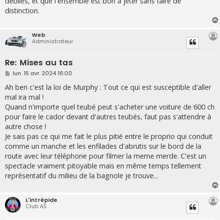
débiles, et que l'ensemble est bon à jeter sans faire de
distinction.
Web
Administrateur
Re: Mises au tas
M
lun. 15 avr. 2024 16:00
e
s
Ah ben c'est la loi de Murphy : Tout ce qui est susceptible d'aller
s
mal ira mal !
a
g
Quand n'importe quel teubé peut s'acheter une voiture de 600 ch
e
pour faire le cador devant d'autres teubés, faut pas s'attendre à
autre chose !
Je sais pas ce qui me fait le plus pitié entre le proprio qui conduit
comme un manche et les enfilades d'abrutis sur le bord de la
route avec leur téléphone pour filmer la meme merde. C'est un
spectacle vraiment pitoyable mais en même temps tellement
représentatif du milieu de la bagnole je trouve...
L'intrépide
Club AS