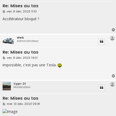
Re: Mises au tas
M
ven. 8 déc. 2023 11:10
e
s
Accélérateur bloqué ?
s
a
g
e
Web
Administrateur
Re: Mises au tas
M
ven. 8 déc. 2023 14:01
e
s
impossible, c'est pas une Tesla.
s
a
g
e
Cypr-21
Modérateur
Re: Mises au tas
M
mer. 13 déc. 2023 09:18
e
s
s