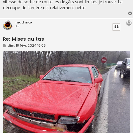
vitesse de sortie de route les dégâts sont limités je trouve. La
a
g
découpe de l'arrière est relativement nette
e
mad max
AS
Re: Mises au tas
M
dim. 18 févr. 2024 16:05
e
s
s
a
g
e