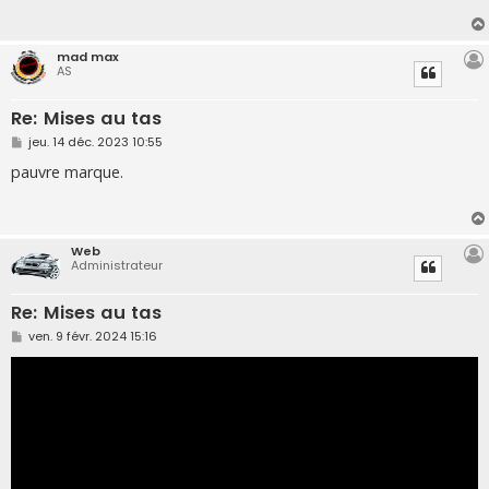
a
g
e
mad max
AS
Re: Mises au tas
M
jeu. 14 déc. 2023 10:55
e
s
pauvre marque.
s
a
g
e
Web
Administrateur
Re: Mises au tas
M
ven. 9 févr. 2024 15:16
e
s
s
a
g
e