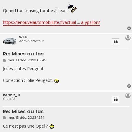
a
g
e
Quand ton teasing tombe à l'eau
https://lenouvelautomobiliste.fr/actual ... a-ypsilon/
Web
Administrateur
Re: Mises au tas
M
mer. 13 déc. 2023 09:45
e
s
Jolies jantes Peugeot.
s
a
g
Correction : jolie Peugeot.
e
kermit_11
Club AS
Re: Mises au tas
M
mer. 13 déc. 2023 12:14
e
s
Ce n’est pas une Opel ?
s