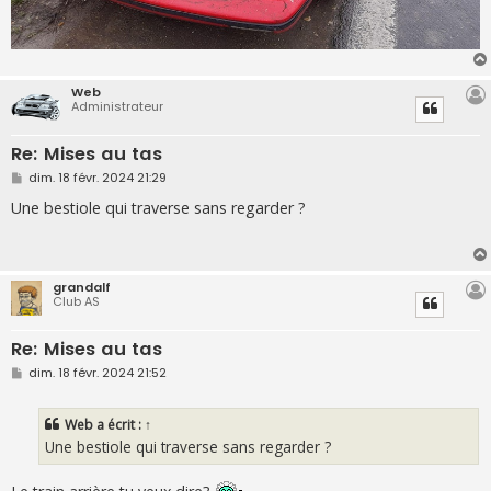
Web
Administrateur
Re: Mises au tas
M
dim. 18 févr. 2024 21:29
e
s
Une bestiole qui traverse sans regarder ?
s
a
g
e
grandalf
Club AS
Re: Mises au tas
M
dim. 18 févr. 2024 21:52
e
s
s
Web
a écrit :
↑
a
g
Une bestiole qui traverse sans regarder ?
e