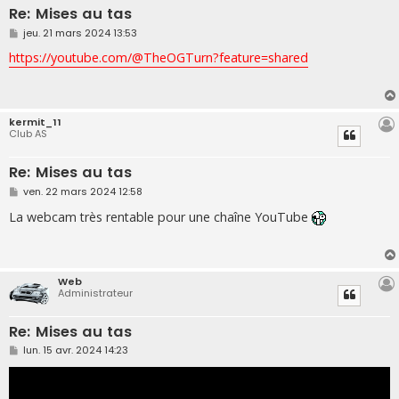
Re: Mises au tas
M
jeu. 21 mars 2024 13:53
e
s
https://youtube.com/@TheOGTurn?feature=shared
s
a
g
e
kermit_11
Club AS
Re: Mises au tas
M
ven. 22 mars 2024 12:58
e
s
La webcam très rentable pour une chaîne YouTube
s
a
g
e
Web
Administrateur
Re: Mises au tas
M
lun. 15 avr. 2024 14:23
e
s
s
a