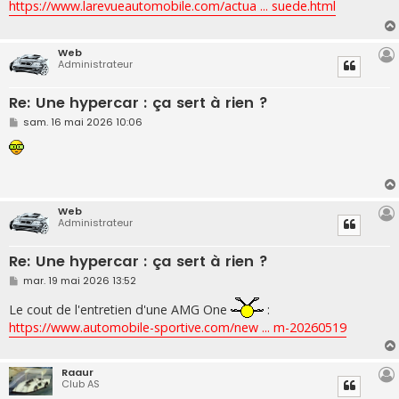
https://www.larevueautomobile.com/actua ... suede.html
a
g
e
Web
Administrateur
Re: Une hypercar : ça sert à rien ?
M
sam. 16 mai 2026 10:06
e
s
s
a
g
e
Web
Administrateur
Re: Une hypercar : ça sert à rien ?
M
mar. 19 mai 2026 13:52
e
s
Le cout de l'entretien d'une AMG One
:
s
https://www.automobile-sportive.com/new ... m-20260519
a
g
e
Raaur
Club AS