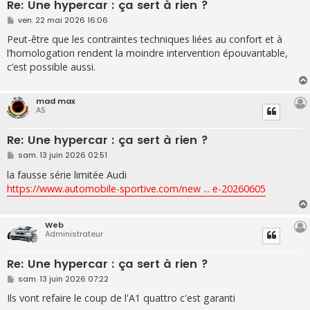
Re: Une hypercar : ça sert à rien ?
M
ven. 22 mai 2026 16:06
e
s
Peut-être que les contraintes techniques liées au confort et à
s
l’homologation rendent la moindre intervention épouvantable,
a
g
c’est possible aussi.
e
mad max
AS
Re: Une hypercar : ça sert à rien ?
M
sam. 13 juin 2026 02:51
e
s
la fausse série limitée Audi
s
https://www.automobile-sportive.com/new ... e-20260605
a
g
e
Web
Administrateur
Re: Une hypercar : ça sert à rien ?
M
sam. 13 juin 2026 07:22
e
s
Ils vont refaire le coup de l'A1 quattro c'est garanti
s