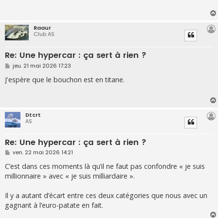
a
g
e
Raaur
Club AS
Re: Une hypercar : ça sert à rien ?
M
jeu. 21 mai 2026 17:23
e
s
J'espère que le bouchon est en titane.
s
a
g
e
Dtcrt
AS
Re: Une hypercar : ça sert à rien ?
M
ven. 22 mai 2026 14:21
e
s
C’est dans ces moments là qu’il ne faut pas confondre « je suis
s
millionnaire » avec « je suis milliardaire ».
a
g
e
Il y a autant d’écart entre ces deux catégories que nous avec un
gagnant à l’euro-patate en fait.