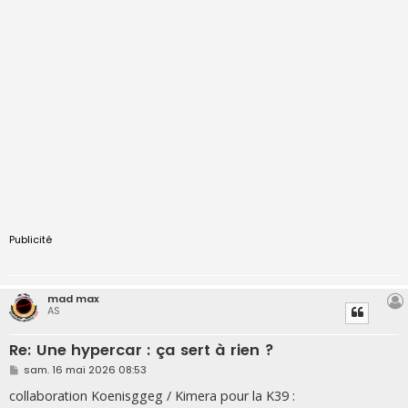
Publicité
mad max
AS
Re: Une hypercar : ça sert à rien ?
M
sam. 16 mai 2026 08:53
e
s
collaboration Koenisggeg / Kimera pour la K39 :
s