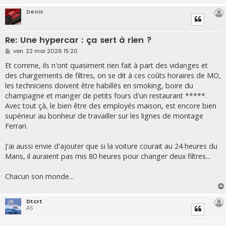
Denis
Re: Une hypercar : ça sert à rien ?
M
ven. 22 mai 2026 15:20
e
s
Et comme, ils n'ont quasiment rien fait à part des vidanges et
s
des chargements de filtres, on se dit à ces coûts horaires de MO,
a
g
les techniciens doivent être habillés en smoking, boire du
e
champagne et manger de petits fours d'un restaurant *****.
Avec tout çà, le bien être des employés maison, est encore bien
supérieur au bonheur de travailler sur les lignes de montage
Ferrari.
J'ai aussi envie d'ajouter que si la voiture courait au 24 heures du
Mans, il auraient pas mis 80 heures pour changer deux filtres...
Chacun son monde...
Dtcrt
AS