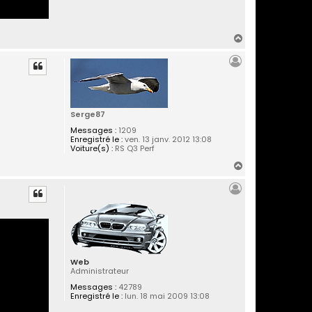
H
a
u
t
Serge87
Messages :
1209
Enregistré le :
ven. 13 janv. 2012 13:08
Voiture(s) :
RS Q3 Perf
H
a
u
t
Web
Administrateur
Messages :
42789
Enregistré le :
lun. 18 mai 2009 13:08