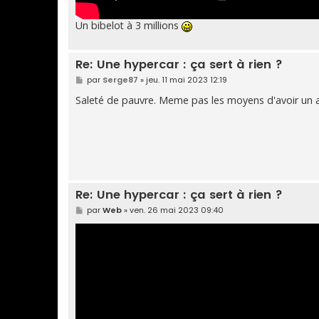
Un bibelot à 3 millions
Re: Une hypercar : ça sert à rien ?
M
par
Serge87
»
jeu. 11 mai 2023 12:19
e
s
Saleté de pauvre. Meme pas les moyens d'avoir un 
s
a
g
e
Re: Une hypercar : ça sert à rien ?
M
par
Web
»
ven. 26 mai 2023 09:40
e
s
s
a
g
e