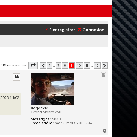
S’enregistrer
Connexion
Page
9
sur
13
313 messages
1
…
7
8
9
10
11
…
13
Précédente
Suivante
 2023 14:02
Barjack13
Grand Maître WAF
Messages :
5880
Enregistré le :
mar. 8 mars 2011 12:47
H
a