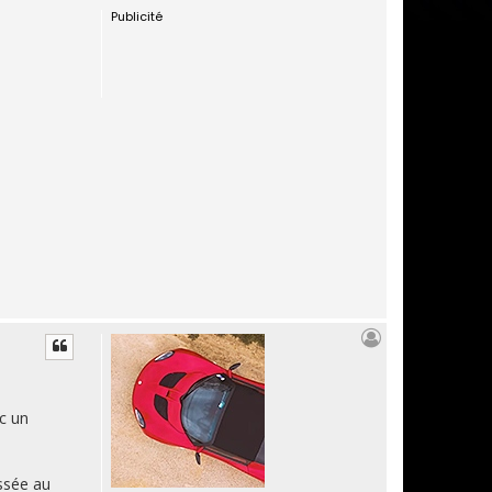
Publicité
u
t
c un
ossée au