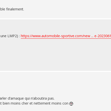
able finalement.
ôt une LMP2) :
https://www.automobile-sportive.com/new ... e-202306
rler d’arnaque qui n’aboutira pas.
est bien moins cher et nettement moins con