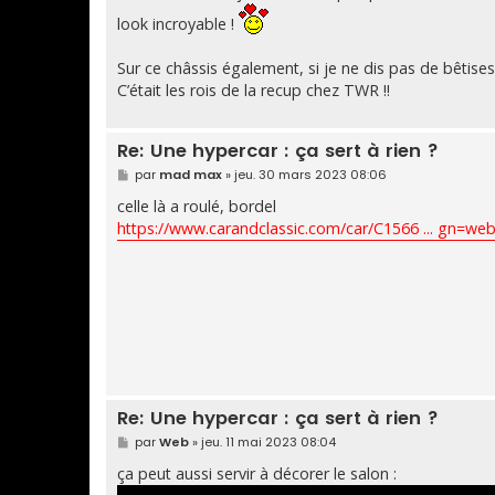
look incroyable !
Sur ce châssis également, si je ne dis pas de bêtis
C’était les rois de la recup chez TWR !!
Re: Une hypercar : ça sert à rien ?
M
par
mad max
»
jeu. 30 mars 2023 08:06
e
s
celle là a roulé, bordel
s
https://www.carandclassic.com/car/C1566 ... gn=web
a
g
e
Re: Une hypercar : ça sert à rien ?
M
par
Web
»
jeu. 11 mai 2023 08:04
e
s
ça peut aussi servir à décorer le salon :
s