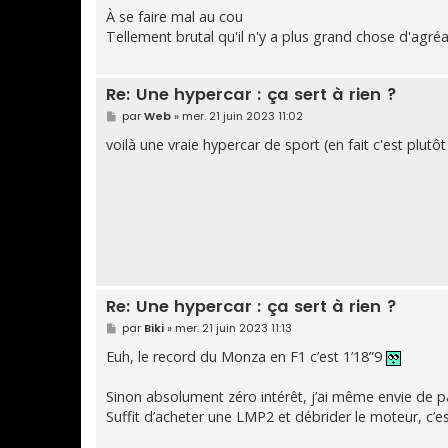
e
s
À se faire mal au cou
s
Tellement brutal qu'il n'y a plus grand chose d'agré
a
g
e
Re: Une hypercar : ça sert à rien ?
M
par
Web
»
mer. 21 juin 2023 11:02
e
s
voilà une vraie hypercar de sport (en fait c'est plut
s
a
g
e
Re: Une hypercar : ça sert à rien ?
M
par
Biki
»
mer. 21 juin 2023 11:13
e
s
Euh, le record du Monza en F1 c’est 1’18”9
s
a
g
Sinon absolument zéro intérêt, j’ai même envie de pa
e
Suffit d’acheter une LMP2 et débrider le moteur, c’