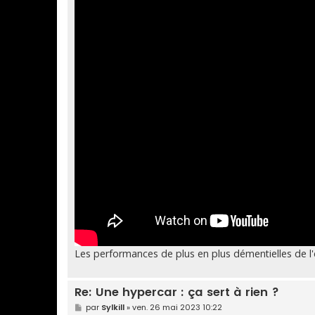
Les performances de plus en plus démentielles de l'é
Re: Une hypercar : ça sert à rien ?
M
par
Sylkill
»
ven. 26 mai 2023 10:22