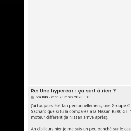
Re: Une hypercar : ça sert à rien ?
M
par
Biki
»
mar. 28 mars 2023 15:01
e
s
J’ai toujours été fan personnellement, une Groupe C 
s
Sachant que si tu la compares à la Nissan R390 GT-1
a
g
moteur différent (la Nissan arrive après).
e
Ah d’ailleurs hier je me suis un peu penché sur le cas