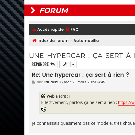
FORUM
Accès rapide
FAQ
Index du forum
Automobilia
UNE HYPERCAR : ÇA SERT À 
Répondre
Re: Une hypercar : ça sert à rien ?
M
par
Barjack13
»
mar. 28 mars 2023 14:45
e
s
s
Web
a écrit :
↑
a
g
Effectivement, parfois ça ne sert à rien :
https://
e
Je connaissais quasiment pas ce modèle, très chou