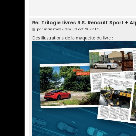
Re: Trilogie livres R.S. Renault Sport + 
M
par
mad max
»
dim. 30 oct. 2022 17:58
e
s
Des illustrations de la maquette du livre :
s
a
g
e