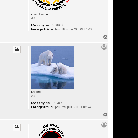
mad max
AS
Messages :
36808
Enregistré le :
lun. 18 mai 2009 14:43
H
a
u
t
Dtcrt
AS
Messages :
18587
Enregistré le :
jeu. 29 juil. 2010 18:54
H
a
u
t