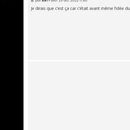
par
Biki
»
dim. 23 oct. 2022 17:50
e
s
Je dirais que c’est ça car c’était avant même l’idée du
s
a
g
e