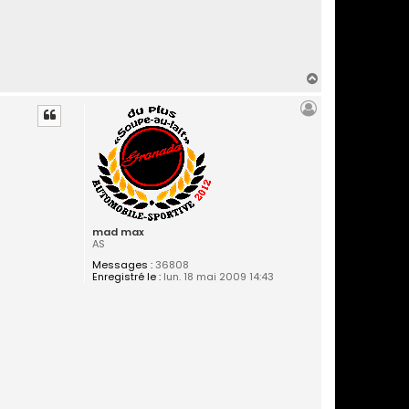
H
a
u
t
mad max
AS
Messages :
36808
Enregistré le :
lun. 18 mai 2009 14:43