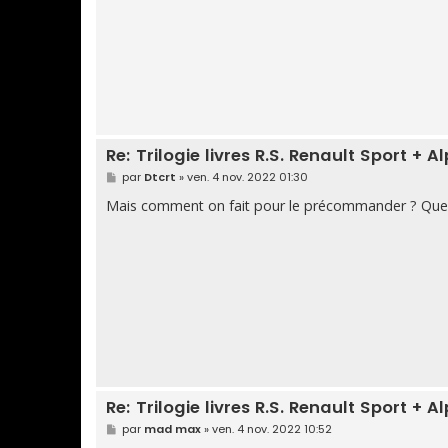
e
Re: Trilogie livres R.S. Renault Sport + 
M
par
Dtcrt
»
ven. 4 nov. 2022 01:30
e
s
Mais comment on fait pour le précommander ? Quel 
s
a
g
e
Re: Trilogie livres R.S. Renault Sport + 
M
par
mad max
»
ven. 4 nov. 2022 10:52
e