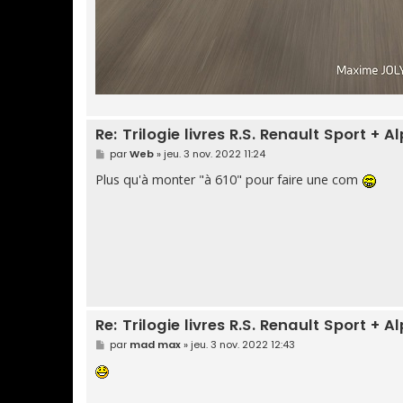
Re: Trilogie livres R.S. Renault Sport + 
M
par
Web
»
jeu. 3 nov. 2022 11:24
e
s
Plus qu'à monter "à 610" pour faire une com
s
a
g
e
Re: Trilogie livres R.S. Renault Sport + 
M
par
mad max
»
jeu. 3 nov. 2022 12:43
e
s
s
a
g