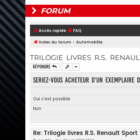
FORUM
Accès rapide
FAQ
Index du forum
Automobilia
TRILOGIE LIVRES R.S. RENAU
Répondre
Seriez-vous acheteur d'un exemplaire d
Oui c'est possible
Non
Re: Trilogie livres R.S. Renault Spor
M