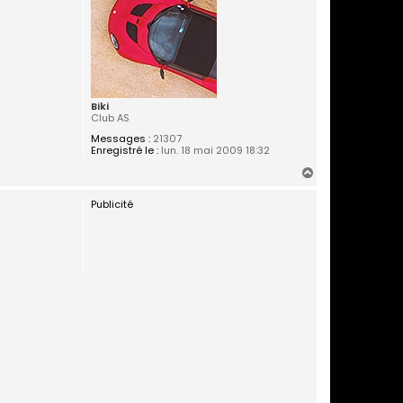
Biki
Club AS
Messages :
21307
Enregistré le :
lun. 18 mai 2009 18:32
H
a
Publicité
u
t