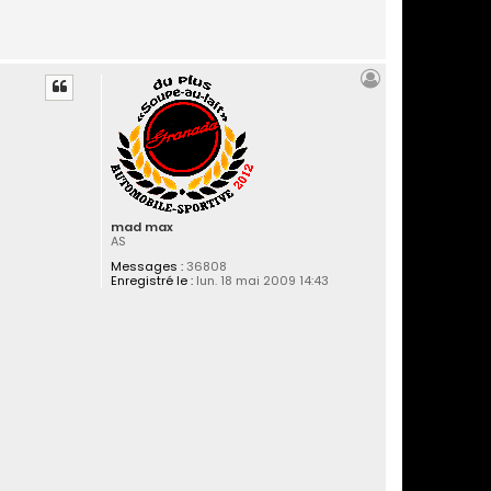
mad max
AS
Messages :
36808
Enregistré le :
lun. 18 mai 2009 14:43