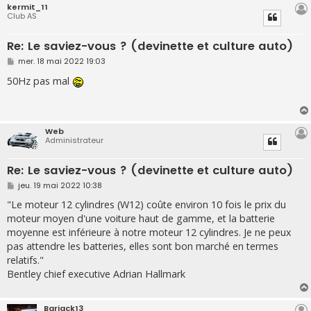
kermit_11
Club AS
Re: Le saviez-vous ? (devinette et culture auto)
M
mer. 18 mai 2022 19:03
e
s
50Hz pas mal
s
a
g
e
Web
Administrateur
Re: Le saviez-vous ? (devinette et culture auto)
M
jeu. 19 mai 2022 10:38
e
s
"Le moteur 12 cylindres (W12) coûte environ 10 fois le prix du
s
moteur moyen d'une voiture haut de gamme, et la batterie
a
g
moyenne est inférieure à notre moteur 12 cylindres. Je ne peux
e
pas attendre les batteries, elles sont bon marché en termes
relatifs."
Bentley chief executive Adrian Hallmark
Barjack13