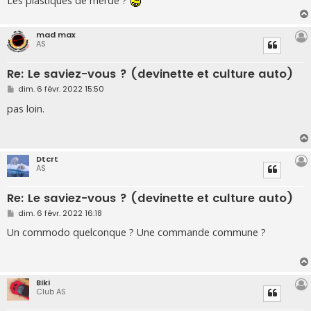
Les plastiques de merde ?
mad max
AS
Re: Le saviez-vous ? (devinette et culture auto)
M
dim. 6 févr. 2022 15:50
e
s
pas loin.
s
a
g
e
Dtcrt
AS
Re: Le saviez-vous ? (devinette et culture auto)
M
dim. 6 févr. 2022 16:18
e
s
Un commodo quelconque ? Une commande commune ?
s
a
g
e
Biki
Club AS