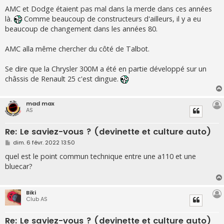
e
s
AMC et Dodge étaient pas mal dans la merde dans ces années
s
là.
Comme beaucoup de constructeurs d'ailleurs, il y a eu
a
g
beaucoup de changement dans les années 80.
e
AMC alla même chercher du côté de Talbot.
Se dire que la Chrysler 300M a été en partie développé sur un
châssis de Renault 25 c'est dingue.
mad max
AS
Re: Le saviez-vous ? (devinette et culture auto)
M
dim. 6 févr. 2022 13:50
e
s
quel est le point commun technique entre une a110 et une
s
bluecar?
a
g
e
Biki
Club AS
Re: Le saviez-vous ? (devinette et culture auto)