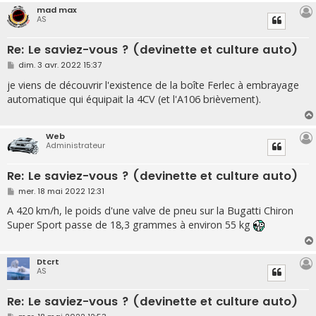
mad max
AS
Re: Le saviez-vous ? (devinette et culture auto)
M
dim. 3 avr. 2022 15:37
e
s
je viens de découvrir l'existence de la boîte Ferlec à embrayage
s
automatique qui équipait la 4CV (et l'A106 brièvement).
a
g
e
Web
Administrateur
Re: Le saviez-vous ? (devinette et culture auto)
M
mer. 18 mai 2022 12:31
e
s
A 420 km/h, le poids d'une valve de pneu sur la Bugatti Chiron
s
Super Sport passe de 18,3 grammes à environ 55 kg
a
g
e
Dtcrt
AS
Re: Le saviez-vous ? (devinette et culture auto)