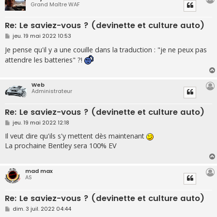
Grand Maître WAF
Re: Le saviez-vous ? (devinette et culture auto)
M
jeu. 19 mai 2022 10:53
e
s
Je pense qu'il y a une couille dans la traduction : "je ne peux pas
s
attendre les batteries" ?!
a
g
e
Web
Administrateur
Re: Le saviez-vous ? (devinette et culture auto)
M
jeu. 19 mai 2022 12:18
e
s
Il veut dire qu'ils s'y mettent dès maintenant
s
La prochaine Bentley sera 100% EV
a
g
e
mad max
AS
Re: Le saviez-vous ? (devinette et culture auto)
M
dim. 3 juil. 2022 04:44
e