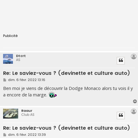
Publicité
Dtcrt
AS
Re: Le saviez-vous ? (devinette et culture auto)
M
dim. 6 févr. 2022 13:16
e
s
Ben moi je viens de découvrir la Dodge Monaco alors tu vois il y
s
a encore de la marge.
a
g
e
Raaur
Club AS
Re: Le saviez-vous ? (devinette et culture auto)
M
dim. 6 févr. 2022 13:39