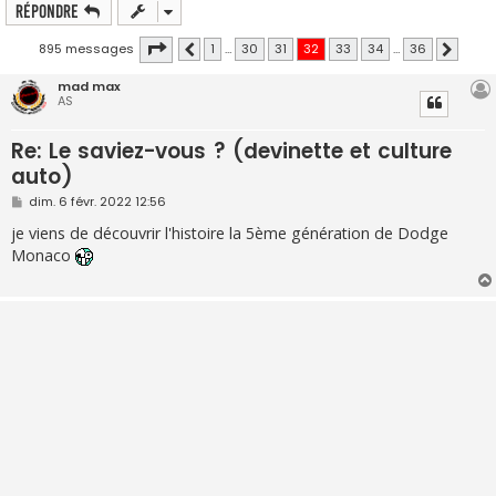
Répondre
Page
32
sur
36
895 messages
1
…
30
31
32
33
34
…
36
Précédente
Suivante
mad max
AS
Re: Le saviez-vous ? (devinette et culture
auto)
M
dim. 6 févr. 2022 12:56
e
s
je viens de découvrir l'histoire la 5ème génération de Dodge
s
Monaco
a
g
e