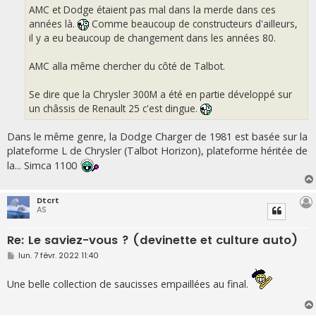
g
AMC et Dodge étaient pas mal dans la merde dans ces
e
années là.
Comme beaucoup de constructeurs d'ailleurs,
il y a eu beaucoup de changement dans les années 80.
AMC alla même chercher du côté de Talbot.
Se dire que la Chrysler 300M a été en partie développé sur
un châssis de Renault 25 c'est dingue.
Dans le même genre, la Dodge Charger de 1981 est basée sur la
plateforme L de Chrysler (Talbot Horizon), plateforme héritée de
la... Simca 1100
Dtcrt
AS
Re: Le saviez-vous ? (devinette et culture auto)
M
lun. 7 févr. 2022 11:40
e
s
s
Une belle collection de saucisses empaillées au final.
a
g
e