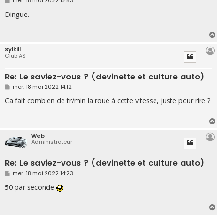
M
mer. 18 mai 2022 12:53
e
s
Dingue.
s
a
g
e
Sylkill
Club AS
Re: Le saviez-vous ? (devinette et culture auto)
M
mer. 18 mai 2022 14:12
e
s
Ca fait combien de tr/min la roue à cette vitesse, juste pour rire ?
s
a
g
e
Web
Administrateur
Re: Le saviez-vous ? (devinette et culture auto)
M
mer. 18 mai 2022 14:23
e
s
50 par seconde
s
a
g
e