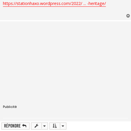
s
https://stationhaxo.wordpress.com/2022/ ... -heritage/
s
a
g
e
Publicité
Répondre