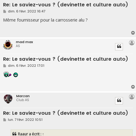
Re: Le saviez-vous ? (devinette et culture auto)
M
dim. 6 févr. 2022 16:47
e
s
Même fournisseur pour la carrosserie alu ?
s
a
g
e
mad max
AS
Re: Le saviez-vous ? (devinette et culture auto)
M
dim. 6 févr. 2022 17:01
e
s
s
a
g
e
Marzan
Club AS
Re: Le saviez-vous ? (devinette et culture auto)
M
lun. 7 févr. 2022 10:51
e
s
s
Raaur
a écrit :
↑
a