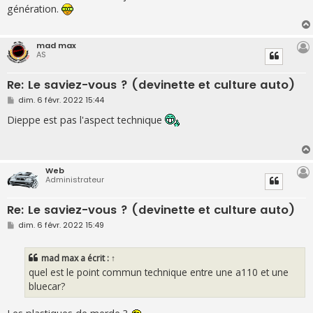
s
génération.
a
g
e
mad max
AS
Re: Le saviez-vous ? (devinette et culture auto)
M
dim. 6 févr. 2022 15:44
e
s
Dieppe est pas l'aspect technique
s
a
g
e
Web
Administrateur
Re: Le saviez-vous ? (devinette et culture auto)
M
dim. 6 févr. 2022 15:49
e
s
s
mad max
a écrit :
↑
a
g
quel est le point commun technique entre une a110 et une
e
bluecar?