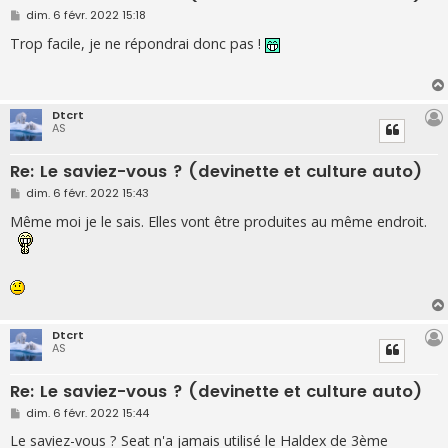
M
dim. 6 févr. 2022 15:18
e
s
Trop facile, je ne répondrai donc pas !
s
a
g
e
Dtcrt
AS
Re: Le saviez-vous ? (devinette et culture auto)
M
dim. 6 févr. 2022 15:43
e
s
Même moi je le sais. Elles vont être produites au même endroit.
s
a
g
e
Dtcrt
AS
Re: Le saviez-vous ? (devinette et culture auto)
M
dim. 6 févr. 2022 15:44
e
s
Le saviez-vous ? Seat n'a jamais utilisé le Haldex de 3ème