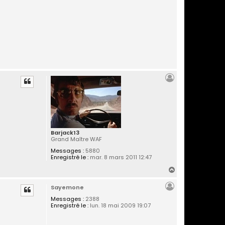
Barjack13
Grand Maître WAF
Messages :
5880
Enregistré le :
mar. 8 mars 2011 12:47
H
a
Sayemone
u
t
Messages :
2388
Enregistré le :
lun. 18 mai 2009 19:07