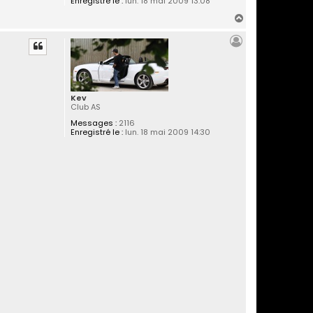
Enregistré le :
lun. 18 mai 2009 13:08
H
a
u
t
Kev
Club AS
Messages :
2116
Enregistré le :
lun. 18 mai 2009 14:30