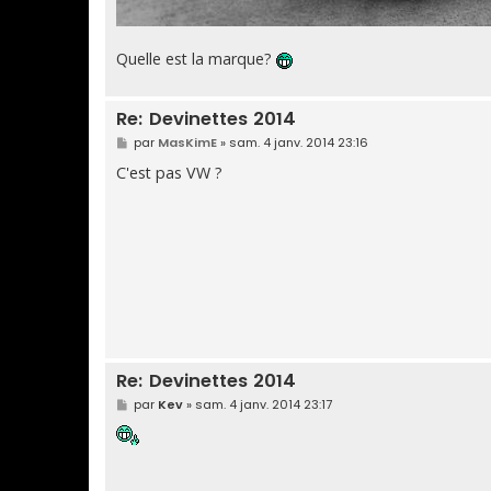
Quelle est la marque?
Re: Devinettes 2014
M
par
MasKimE
»
sam. 4 janv. 2014 23:16
e
s
C'est pas VW ?
s
a
g
e
Re: Devinettes 2014
M
par
Kev
»
sam. 4 janv. 2014 23:17
e
s
s
a
g
e