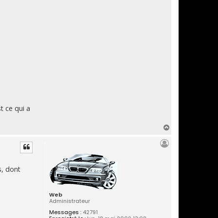
t ce qui a
H
a
u
t
s, dont
Web
Administrateur
Messages :
42791