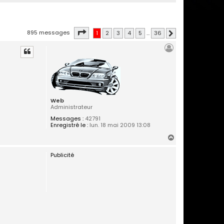
Page
1
sur
36
895 messages
1
2
3
4
5
…
36
Suivante
Web
Administrateur
Messages :
42791
Enregistré le :
lun. 18 mai 2009 13:08
H
a
Publicité
u
t