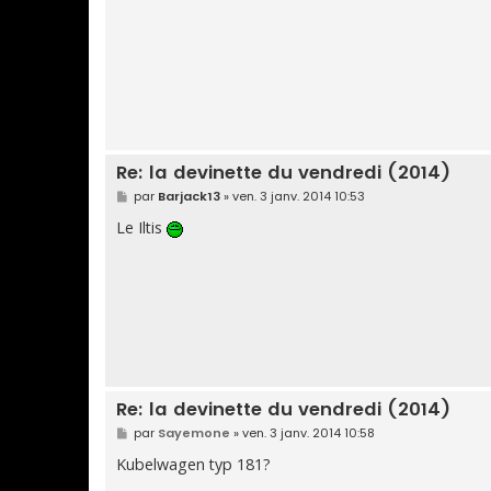
Re: la devinette du vendredi (2014)
M
par
Barjack13
»
ven. 3 janv. 2014 10:53
e
s
Le Iltis
s
a
g
e
Re: la devinette du vendredi (2014)
M
par
Sayemone
»
ven. 3 janv. 2014 10:58
e
s
Kubelwagen typ 181?
s
a