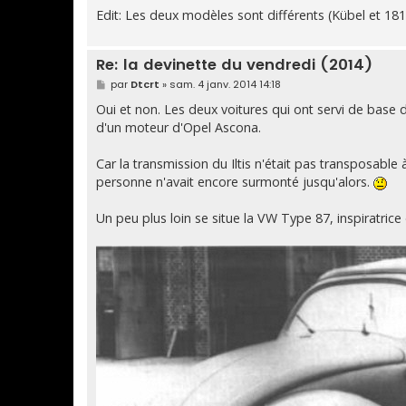
g
Edit: Les deux modèles sont différents (Kübel et 18
e
Re: la devinette du vendredi (2014)
M
par
Dtcrt
»
sam. 4 janv. 2014 14:18
e
s
Oui et non. Les deux voitures qui ont servi de bas
s
d'un moteur d'Opel Ascona.
a
g
e
Car la transmission du Iltis n'était pas transposable 
personne n'avait encore surmonté jusqu'alors.
Un peu plus loin se situe la VW Type 87, inspiratrice 