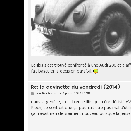
Le Iltis s'est trouvé confronté à une Audi 200 et a af
fait basculer la décision paraît-il.
Re: la devinette du vendredi (2014)
M
par
Web
»
sam. 4 janv. 2014 14:38
e
s
dans la genèse, c'est bien le Iltis qui a été décisif.
s
Piech, se sont dit que ça pourrait être pas mal d'util
a
g
ça n'avait rien de vraiment nouveau puisque la Jensen
e