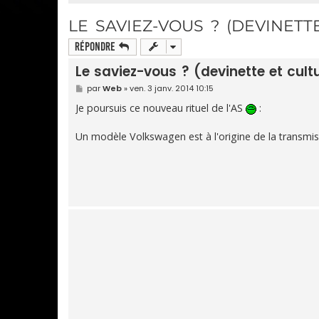
LE SAVIEZ-VOUS ? (DEVINETT
Répondre
Le saviez-vous ? (devinette et cult
M
par
Web
»
ven. 3 janv. 2014 10:15
e
s
Je poursuis ce nouveau rituel de l'AS
:
s
a
g
Un modèle Volkswagen est à l'origine de la transmiss
e