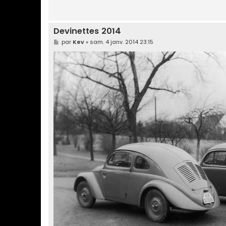
Devinettes 2014
M
par
Kev
»
sam. 4 janv. 2014 23:15
e
s
s
a
g
e