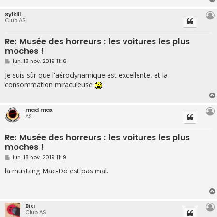
e
Sylkill
Club AS
Re: Musée des horreurs : les voitures les plus
moches !
M
lun. 18 nov. 2019 11:16
e
s
Je suis sûr que l'aérodynamique est excellente, et la
s
consommation miraculeuse
a
g
e
mad max
AS
Re: Musée des horreurs : les voitures les plus
moches !
M
lun. 18 nov. 2019 11:19
e
s
la mustang Mac-Do est pas mal.
s
a
g
e
Biki
Club AS