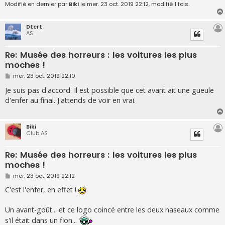
Modifié en dernier par
Biki
le mer. 23 oct. 2019 22:12, modifié 1 fois.
Dtcrt
AS
Re: Musée des horreurs : les voitures les plus
moches !
M
mer. 23 oct. 2019 22:10
e
s
Je suis pas d'accord. Il est possible que cet avant ait une gueule
s
d'enfer au final. J'attends de voir en vrai.
a
g
e
Biki
Club AS
Re: Musée des horreurs : les voitures les plus
moches !
M
mer. 23 oct. 2019 22:12
e
s
C'est l'enfer, en effet !
s
a
g
Un avant-goût... et ce logo coincé entre les deux naseaux comme
e
s'il était dans un fion...