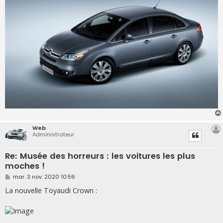
Web
Administrateur
Re: Musée des horreurs : les voitures les plus
moches !
M
mar. 3 nov. 2020 10:56
e
s
La nouvelle Toyaudi Crown :
s
a
g
e