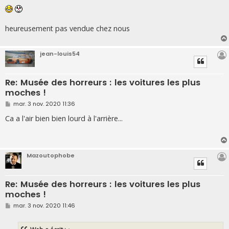
heureusement pas vendue chez nous
jean-louis54
Re: Musée des horreurs : les voitures les plus
moches !
M
mar. 3 nov. 2020 11:36
e
s
Ca a l'air bien bien lourd à l'arrière...
s
a
g
e
Mazoutophobe
Re: Musée des horreurs : les voitures les plus
moches !
M
mar. 3 nov. 2020 11:46
e
s
s