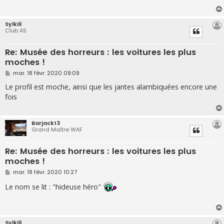
g
e
Sylkill
Club AS
Re: Musée des horreurs : les voitures les plus
moches !
M
mar. 18 févr. 2020 09:09
e
s
Le profil est moche, ainsi que les jantes alambiquées encore une
s
fois
a
g
e
Barjack13
Grand Maître WAF
Re: Musée des horreurs : les voitures les plus
moches !
M
mar. 18 févr. 2020 10:27
e
s
Le nom se lit : "hideuse héro"
s
a
g
e
Sylkill