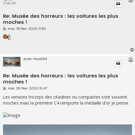
Club AS
Re: Musée des horreurs : les voitures les plus
moches !
M
mar. 18 févr. 2020 11:30
e
s
s
a
g
e
jean-louis54
Re: Musée des horreurs : les voitures les plus
moches !
M
mer. 26 févr. 2020 15:47
e
s
Les versions tricorps des citadines ou compactes sont souvent
s
moches mais la première C4 remporte la médaille d'or je pense.
a
g
e