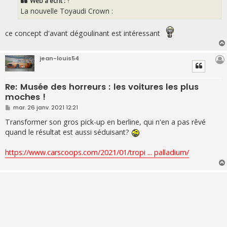
Web
a écrit :
↑
a
g
La nouvelle Toyaudi Crown :
e
ce concept d'avant dégoulinant est intéressant
jean-louis54
Re: Musée des horreurs : les voitures les plus
moches !
M
mar. 26 janv. 2021 12:21
e
s
Transformer son gros pick-up en berline, qui n'en a pas rêvé
s
quand le résultat est aussi séduisant?
a
g
e
https://www.carscoops.com/2021/01/tropi ... palladium/