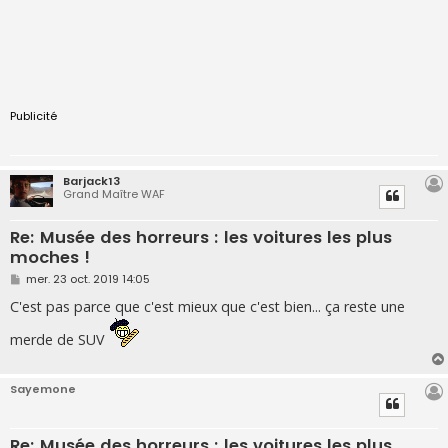
Publicité
Barjack13
Grand Maître WAF
Re: Musée des horreurs : les voitures les plus
moches !
M
mer. 23 oct. 2019 14:05
e
s
C'est pas parce que c'est mieux que c'est bien... ça reste une
s
a
merde de SUV
g
e
Sayemone
Re: Musée des horreurs : les voitures les plus