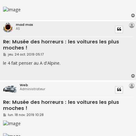
mad max
AS
Re: Musée des horreurs : les voitures les plus
moches !
M
jeu. 24 oct. 2019 05:17
e
s
le 4 fait penser au A d'Alpine.
s
a
g
e
Web
Administrateur
Re: Musée des horreurs : les voitures les plus
moches !
M
lun. 18 nov. 2019 10:28
e
s
s
a
g