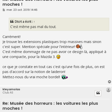
moches !
M
mer. 23 oct. 2019 14:46
e
s
s
Dtcrt
a écrit :
↑
a
g
C'est même pas mal du tout.
e
Carrément!
Je trouve les extensions plastiques trop massives mais sinon
c'est super. Mention spéciale pour l'intérieur!
C'est même dommage de ne pas avoir ce design là, appliqué à
une compacte, pour la Mazda 3.
ce que je constate en tout cas c'est qu'une fois de plus, on est
pas d'accord sur la notion de laideron!
Mettez-nous du vrai moche bordel!
kleyamolas
Club AS
Re: Musée des horreurs : les voitures les plus
moches !