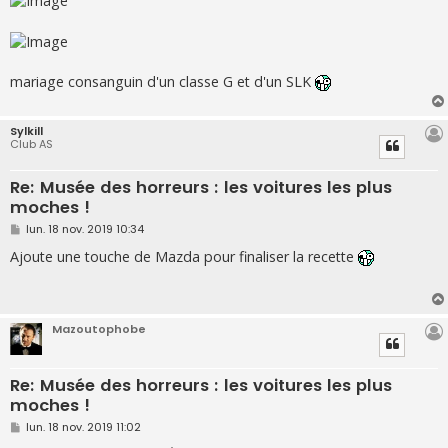
e
mariage consanguin d'un classe G et d'un SLK
Sylkill
Club AS
Re: Musée des horreurs : les voitures les plus
moches !
M
lun. 18 nov. 2019 10:34
e
s
Ajoute une touche de Mazda pour finaliser la recette
s
a
g
e
Mazoutophobe
Re: Musée des horreurs : les voitures les plus
moches !
M
lun. 18 nov. 2019 11:02
e