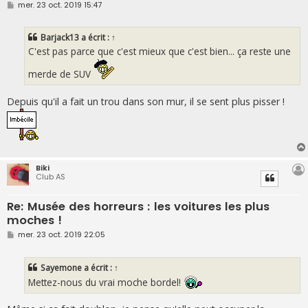
M
mer. 23 oct. 2019 15:47
e
s
s
Barjack13
a écrit :
↑
a
g
C'est pas parce que c'est mieux que c'est bien... ça reste une
e
merde de SUV
Depuis qu'il a fait un trou dans son mur, il se sent plus pisser !
Biki
Club AS
Re: Musée des horreurs : les voitures les plus
moches !
M
mer. 23 oct. 2019 22:05
e
s
s
Sayemone
a écrit :
↑
a
g
Mettez-nous du vrai moche bordel!
e