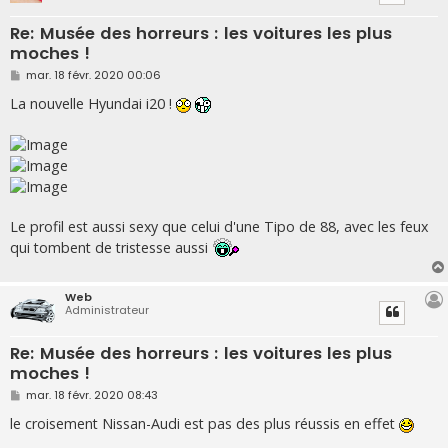
Re: Musée des horreurs : les voitures les plus
moches !
M
mar. 18 févr. 2020 00:06
e
s
La nouvelle Hyundai i20 !
s
a
g
e
Le profil est aussi sexy que celui d'une Tipo de 88, avec les feux
qui tombent de tristesse aussi
Web
Administrateur
Re: Musée des horreurs : les voitures les plus
moches !
M
mar. 18 févr. 2020 08:43
e
s
le croisement Nissan-Audi est pas des plus réussis en effet
s
a