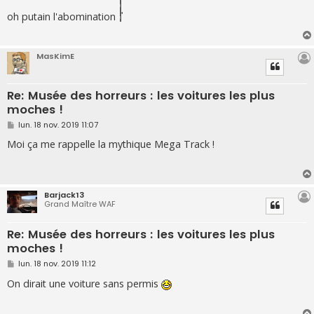
s
s
oh putain l'abomination
a
g
e
MasKimE
Re: Musée des horreurs : les voitures les plus
moches !
M
lun. 18 nov. 2019 11:07
e
s
Moi ça me rappelle la mythique Mega Track !
s
a
g
e
Barjack13
Grand Maître WAF
Re: Musée des horreurs : les voitures les plus
moches !
M
lun. 18 nov. 2019 11:12
e
s
On dirait une voiture sans permis
s
a
g