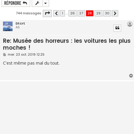
Répondre
Page
28
sur
30
744 messages
1
…
26
27
28
29
30
Précédente
Suivante
Dtcrt
AS
Re: Musée des horreurs : les voitures les plus
moches !
M
mer. 23 oct. 2019 12:25
e
s
C'est même pas mal du tout.
s
a
g
e