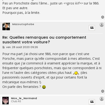
s
Pas un Porschiste dans l'âme... juste un
<<gros kif>>
sur la 986.
a
g
Et pas une autre.
e
Pourquoi pas, à la limite.
Mazoutophobe
Re: Quelles remarques ou comportement
suscitent votre voiture?
M
ven. 28 août 2020 09:26
e
s
Pour ma part j'ai choisi une 986, non parce que c'est une
s
Porsche, mais parce qu'elle correspondait à mes attentes. C'est
a
g
ensuite que j'ai commencé à vraiment apprécier la marque, et à
e
fréquenter quelques porschistes, mais qui ne correspondent à ni
l'une ni l'autre des catégories citées plus haut
(des
passionnés ouverts d'esprit, et qui pour certains font la
mécanique eux-mêmes !).
On parle des ferraristes ?
Nico_le_Normand
Club AS