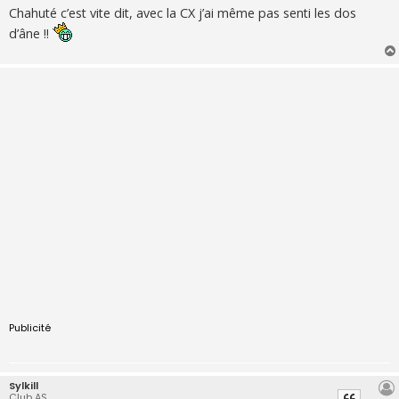
s
Chahuté c’est vite dit, avec la CX j’ai même pas senti les dos
s
d’âne !!
a
g
e
Publicité
Sylkill
Club AS