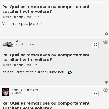
Re: Quelles remarques ou comportement
suscitent votre voiture?
M
ven. 28 août 2020 09:37
e
s
Vaut mieux pas, je crois !
s
a
g
e
Web
Administrateur
Re: Quelles remarques ou comportement
suscitent votre voiture?
M
ven. 28 août 2020 09:41
e
s
ah ben Ferrari c'est le stade ultime hein...
s
a
g
e
Nico_le_Normand
Club AS
Re: Quelles remarques ou comportement
suscitent votre voiture?