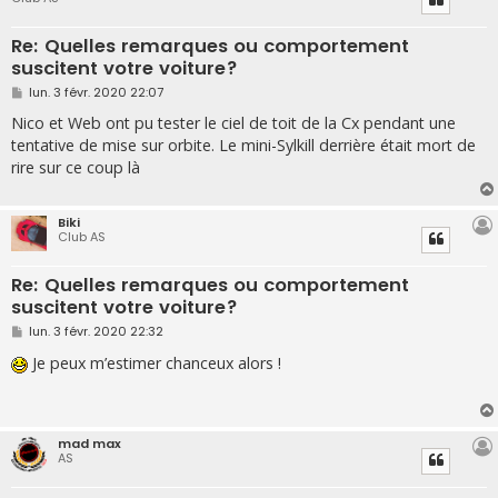
Re: Quelles remarques ou comportement
suscitent votre voiture?
M
lun. 3 févr. 2020 22:07
e
s
Nico et Web ont pu tester le ciel de toit de la Cx pendant une
s
tentative de mise sur orbite. Le mini-Sylkill derrière était mort de
a
g
rire sur ce coup là
e
Biki
Club AS
Re: Quelles remarques ou comportement
suscitent votre voiture?
M
lun. 3 févr. 2020 22:32
e
s
Je peux m’estimer chanceux alors !
s
a
g
e
mad max
AS