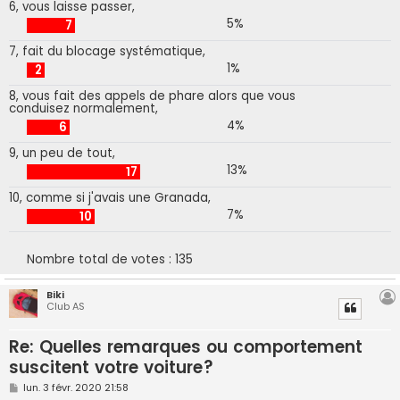
6, vous laisse passer,
5%
7
7, fait du blocage systématique,
1%
2
8, vous fait des appels de phare alors que vous
conduisez normalement,
4%
6
9, un peu de tout,
13%
17
10, comme si j'avais une Granada,
7%
10
Nombre total de votes :
135
Biki
Club AS
Re: Quelles remarques ou comportement
suscitent votre voiture?
M
lun. 3 févr. 2020 21:58
e