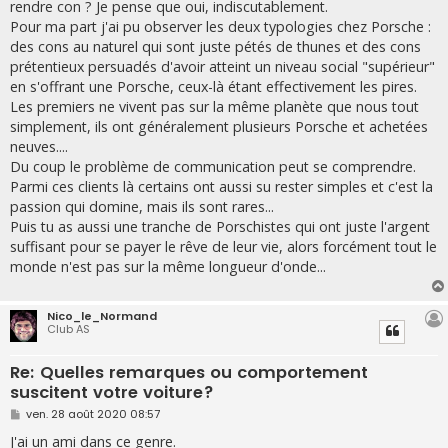
rendre con ? Je pense que oui, indiscutablement.
Pour ma part j'ai pu observer les deux typologies chez Porsche :
des cons au naturel qui sont juste pétés de thunes et des cons
prétentieux persuadés d'avoir atteint un niveau social "supérieur"
en s'offrant une Porsche, ceux-là étant effectivement les pires.
Les premiers ne vivent pas sur la même planète que nous tout
simplement, ils ont généralement plusieurs Porsche et achetées
neuves....
Du coup le problème de communication peut se comprendre.
Parmi ces clients là certains ont aussi su rester simples et c'est la
passion qui domine, mais ils sont rares...
Puis tu as aussi une tranche de Porschistes qui ont juste l'argent
suffisant pour se payer le rêve de leur vie, alors forcément tout le
monde n'est pas sur la même longueur d'onde...
Nico_le_Normand
Club AS
Re: Quelles remarques ou comportement
suscitent votre voiture?
M
ven. 28 août 2020 08:57
e
s
J'ai un ami dans ce genre.