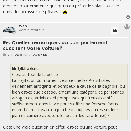
derniers pour emmener quelqu’un ou prêter le volant ou aller
dans des « rassos de pôvres »
Web
Administrateur
Re: Quelles remarques ou comportement
suscitent votre voiture?
M
ven. 28 août 2020 08:55
e
s
s
Sylkill
a écrit :
↑
a
g
C'est surtout de la bêtise.
e
La cogitation du moment : est-ce que les Porschistes
deviennent arrogants et pompeux à cause de la bagnole, ou
bien est-ce que c'est seulement une catégorie de personnes
arrogantes, arrivistes et pompeuses qui "réussissent"
suffisamment dans la vie pour s'offrir une Porsche (sous-
entendu en écrasant un peu beaucoup les autres sur leur
plan de carrière avec tout le tact qui les caractérise) ?
C'est une vraie question en effet, est-ce qu'une voiture peut