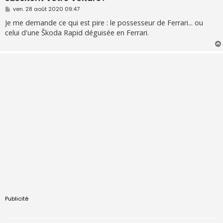
M
ven. 28 août 2020 09:47
e
s
Je me demande ce qui est pire : le possesseur de Ferrari... ou
s
celui d'une Škoda Rapid déguisée en Ferrari.
a
g
e
Publicité