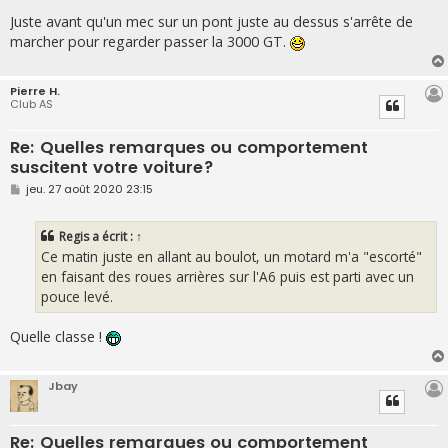
Juste avant qu'un mec sur un pont juste au dessus s'arrête de
marcher pour regarder passer la 3000 GT.
Pierre H.
Club AS
Re: Quelles remarques ou comportement
suscitent votre voiture?
M
jeu. 27 août 2020 23:15
e
s
s
Regis
a écrit :
↑
a
g
Ce matin juste en allant au boulot, un motard m'a "escorté"
e
en faisant des roues arrières sur l'A6 puis est parti avec un
pouce levé.
Quelle classe !
Jbay
Re: Quelles remarques ou comportement