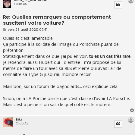
Nico_le_Normand
Club AS
Re: Quelles remarques ou comportement
suscitent votre voiture?
M
ven. 28 août 2020 07:41
e
s
Ouais et c'est lamentable.
s
Ça participe à la solidité de l'image du Porschiste puant de
a
g
prétention.
e
Statistiquement dans ce que j'ai pu en voir,
tu es un cas très rare
.
Je retiendrai aussi Hubert qui - d'entrée - m'a proposé de lui
même de faire un tour avec sa 968 et Pierre qui avait l'air de
connaître sa Type G jusqu'au moindre recoin.
Mais bon, sur un forum de bagnolards... ceci explique cela.
Sinon, on a LA Porche parce que c'est classe d'avoir LA Porsche.
Mais c'est à peine si on sait de quel côté est le moteur.
Biki
Club AS