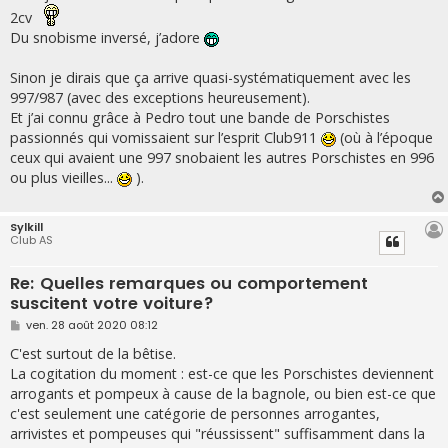
2cv
Du snobisme inversé, j’adore
Sinon je dirais que ça arrive quasi-systématiquement avec les
997/987 (avec des exceptions heureusement).
Et j’ai connu grâce à Pedro tout une bande de Porschistes
passionnés qui vomissaient sur l’esprit Club911
(où à l’époque
ceux qui avaient une 997 snobaient les autres Porschistes en 996
ou plus vieilles...
).
Sylkill
Club AS
Re: Quelles remarques ou comportement
suscitent votre voiture?
M
ven. 28 août 2020 08:12
e
s
C'est surtout de la bêtise.
s
La cogitation du moment : est-ce que les Porschistes deviennent
a
g
arrogants et pompeux à cause de la bagnole, ou bien est-ce que
e
c'est seulement une catégorie de personnes arrogantes,
arrivistes et pompeuses qui "réussissent" suffisamment dans la