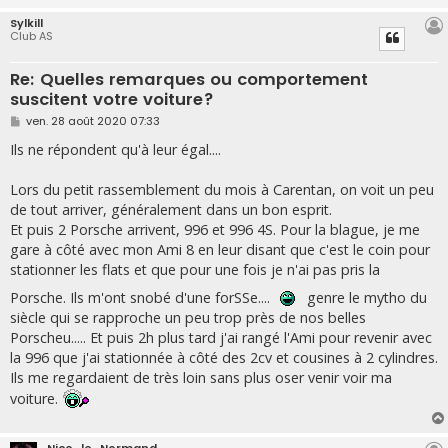
Sylkill
Club AS
Re: Quelles remarques ou comportement
suscitent votre voiture?
M
ven. 28 août 2020 07:33
e
s
Ils ne répondent qu'à leur égal....
s
a
g
Lors du petit rassemblement du mois à Carentan, on voit un peu
e
de tout arriver, généralement dans un bon esprit.
Et puis 2 Porsche arrivent, 996 et 996 4S. Pour la blague, je me
gare à côté avec mon Ami 8 en leur disant que c'est le coin pour
stationner les flats et que pour une fois je n'ai pas pris la
Porsche. Ils m'ont snobé d'une forSSe....
genre le mytho du
siècle qui se rapproche un peu trop près de nos belles
Porscheu..... Et puis 2h plus tard j'ai rangé l'Ami pour revenir avec
la 996 que j'ai stationnée à côté des 2cv et cousines à 2 cylindres.
Ils me regardaient de très loin sans plus oser venir voir ma
voiture.