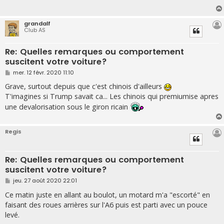
g
e
grandalf
Club AS
Re: Quelles remarques ou comportement
suscitent votre voiture?
M
mer. 12 févr. 2020 11:10
e
s
Grave, surtout depuis que c'est chinois d'ailleurs
s
T'imagines si Trump savait ca... Les chinois qui premiumise apres
a
g
une devalorisation sous le giron ricain
e
Regis
Re: Quelles remarques ou comportement
suscitent votre voiture?
M
jeu. 27 août 2020 22:01
e
s
Ce matin juste en allant au boulot, un motard m'a "escorté" en
s
faisant des roues arrières sur l'A6 puis est parti avec un pouce
a
g
levé.
e