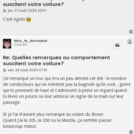
suscitent votre voiture?
M
jeu. 27 août 2020 23:57
e
s
C'est rigolo
s
a
g
e
Nico_le_Normand
Club AS
Re: Quelles remarques ou comportement
suscitent votre voiture?
M
ven. 28 août 2020 07:16
e
s
J'ai remarqué un truc qui m'a un peu attristé cet été : le nombre
s
de conducteurs qui ne méritent pas la bagnole qu'ils sont... genre
a
g
qui te prennent de haut et t'adressent à peine un regard quand
e
tu lèves un pouce ou leur adresse un signe de la main sur leur
passage.
Et je l'ai d'autant plus remarqué au volant du Boxer.
Quand j'ai la 205, la 206 ou la Mazda, ça semble passer
beaucoup mieux.