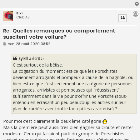
Biki
Club AS
Re: Quelles remarques ou comportement
suscitent votre voiture?
M
ven. 28 août 2020 08:52
e
s
s
Sylkill
a écrit :
↑
a
g
C'est surtout de la bêtise.
e
La cogitation du moment : est-ce que les Porschistes
deviennent arrogants et pompeux à cause de la bagnole, ou
bien est-ce que c'est seulement une catégorie de personnes
arrogantes, arrivistes et pompeuses qui "réussissent"
suffisamment dans la vie pour s'offrir une Porsche (sous-
entendu en écrasant un peu beaucoup les autres sur leur
plan de carrière avec tout le tact qui les caractérise) ?
Pour moi c’est clairement la deuxième catégorie
Mais la première peut aussi très bien gagner sa croûte et rester
modeste. Ceux qui faisaient parti du groupe de Porschistes
avaient pour certains une vraie forturne, mais c’étaient pas les