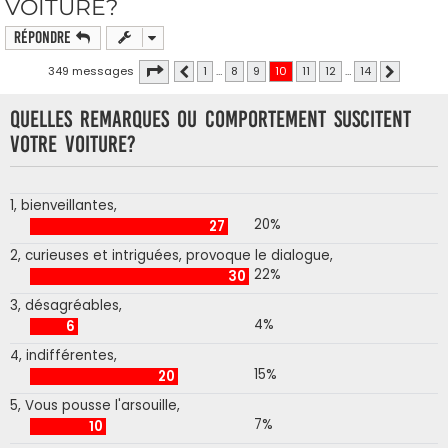
VOITURE?
Répondre
Page
10
sur
14
349 messages
1
…
8
9
10
11
12
…
14
Précédente
Suivante
Quelles remarques ou comportement suscitent
votre voiture?
1, bienveillantes,
20%
27
2, curieuses et intriguées, provoque le dialogue,
22%
30
3, désagréables,
4%
6
4, indifférentes,
15%
20
5, Vous pousse l'arsouille,
7%
10