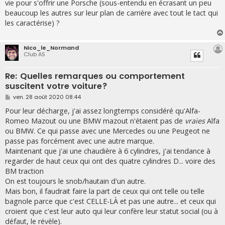
vie pour s'offrir une Porsche (sous-entendu en écrasant un peu
beaucoup les autres sur leur plan de carrière avec tout le tact qui
les caractérise) ?
Nico_le_Normand
Club AS
Re: Quelles remarques ou comportement
suscitent votre voiture?
M
ven. 28 août 2020 08:44
e
s
Pour leur décharge, j'ai assez longtemps considéré qu'Alfa-
s
Romeo Mazout ou une BMW mazout n'étaient pas de
vraies
Alfa
a
g
ou BMW. Ce qui passe avec une Mercedes ou une Peugeot ne
e
passe pas forcément avec une autre marque.
Maintenant que j'ai une chaudière à 6 cylindres, j'ai tendance à
regarder de haut ceux qui ont des quatre cylindres D... voire des
BM traction
On est toujours le snob/hautain d'un autre.
Mais bon, il faudrait faire la part de ceux qui ont telle ou telle
bagnole parce que c'est CELLE-LÀ et pas une autre... et ceux qui
croient que c'est leur auto qui leur confère leur statut social (ou à
défaut, le révèle).