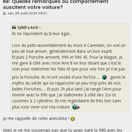
Re: Quelles remarques ou comportement
suscitent votre voiture?
M
ven. 28 août 2020 08:01
e
s
s
Sylkill
a écrit :
↑
a
g
Ils ne répondent qu'à leur égal....
e
Lors du petit rassemblement du mois à Carentan, on voit un
peu de tout arriver, généralement dans un bon esprit.
Et puis 2 Porsche arrivent, 996 et 996 4S. Pour la blague, je
me gare à côté avec mon Ami 8 en leur disant que c'est le
coin pour stationner les flats et que pour une fois je n'ai pas
pris la Porsche. Ils m'ont snobé d'une forSSe....
genre le
mytho du siècle qui se rapproche un peu trop près de nos
belles Porscheu..... Et puis 2h plus tard j'ai rangé l'Ami pour
revenir avec la 996 que j'ai stationnée à côté des 2cv et
cousines à 2 cylindres. Ils me regardaient de très loin sans
plus oser venir voir ma voiture.
Je me rappelle de cette anecdote !
Mais je ne me souvenais pas que tu avais garé la 996 avec les