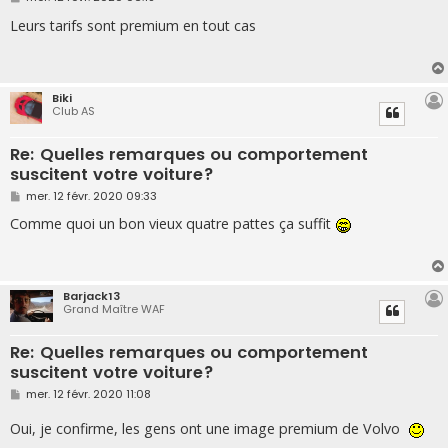
e
s
Leurs tarifs sont premium en tout cas
s
a
g
e
Biki
Club AS
Re: Quelles remarques ou comportement
suscitent votre voiture?
M
mer. 12 févr. 2020 09:33
e
s
Comme quoi un bon vieux quatre pattes ça suffit
s
a
g
e
Barjack13
Grand Maître WAF
Re: Quelles remarques ou comportement
suscitent votre voiture?
M
mer. 12 févr. 2020 11:08
e
s
Oui, je confirme, les gens ont une image premium de Volvo
s
a