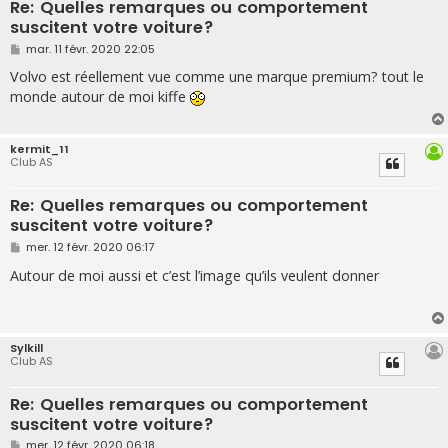
Re: Quelles remarques ou comportement
suscitent votre voiture?
M
mar. 11 févr. 2020 22:05
e
s
Volvo est réellement vue comme une marque premium? tout le
s
monde autour de moi kiffe
a
g
e
kermit_11
Club AS
Re: Quelles remarques ou comportement
suscitent votre voiture?
M
mer. 12 févr. 2020 06:17
e
s
Autour de moi aussi et c’est l’image qu’ils veulent donner
s
a
g
e
Sylkill
Club AS
Re: Quelles remarques ou comportement
suscitent votre voiture?
M
mer. 12 févr. 2020 06:18