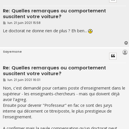
Re: Quelles remarques ou comportement
suscitent votre voiture?
M
lun. 21 juin 2021 15:58
e
s
Le doctorat ne donne rien de plus ? Eh ben...
s
a
g
e
Sayemone
Re: Quelles remarques ou comportement
suscitent votre voiture?
M
lun. 21 juin 2021 16:01
e
s
Non, c'est demandé pour certains poste d'enseignement dans le
s
supérieur - les enseignants-chercheurs - mais qui doivent déjà
a
g
avoir l'agreg.
e
Ensuite pour devenir "Professeur" en fac ce sont des jurys
interne qui décernent ce titre/poste, le plus prestigieux de
l'enseignement.
A confirmer mais la seule compensation qu'un doctorat peut