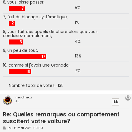
6, vous laisse passer,
5%
7
7, fait du blocage systématique,
1%
2
8, vous fait des appels de phare alors que vous
conduisez normalement,
4%
6
9, un peu de tout,
13%
17
10, comme si j'avais une Granada,
7%
10
Nombre total de votes :
135
mad max
AS
Re: Quelles remarques ou comportement
suscitent votre voiture?
M
jeu. 6 mai 2021 09:00
e