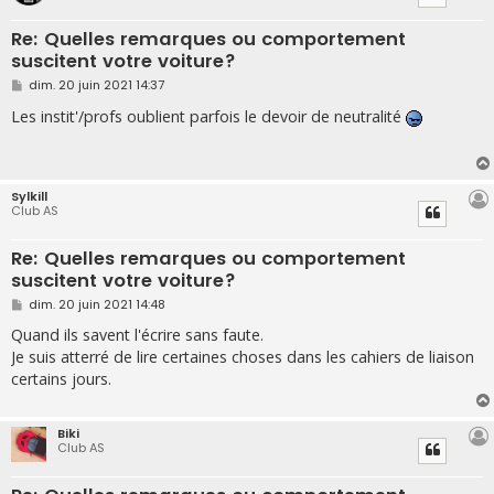
Re: Quelles remarques ou comportement
suscitent votre voiture?
M
dim. 20 juin 2021 14:37
e
s
Les instit'/profs oublient parfois le devoir de neutralité
s
a
g
e
Sylkill
Club AS
Re: Quelles remarques ou comportement
suscitent votre voiture?
M
dim. 20 juin 2021 14:48
e
s
Quand ils savent l'écrire sans faute.
s
Je suis atterré de lire certaines choses dans les cahiers de liaison
a
g
certains jours.
e
Biki
Club AS