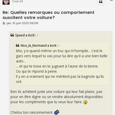
Club AS
Re: Quelles remarques ou comportement
suscitent votre voiture?
M
jeu. 10 juin 2021 06:06
e
s
s
Speed
a écrit :
↑
a
g
e
Nico_le_Normand
a écrit :
↑
Moi, y'a quand même un truc qui m'horripile... c'est le
gars vers lequel tu vas pour lui dire qu'il a une bien belle
auto...
... et qui te toise en te jugeant à l'aune de la tienne.
Ou qui te répond à peine.
Il y en a vraiment qui ne méritent pas la bagnole qu'ils
ont.
Ben ils achètent juste une voiture qui leur fait plaisir, pas
pour en être digne ou se rendre absolument disponibles
pour les compliments que tu veux leur faire.
Chelou ton raisonnement.