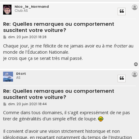
Nico_le_Normand
Club AS
Re: Quelles remarques ou comportement
suscitent votre voiture?
M
dim. 20 juin 2021 18:28
e
s
Chaque jour, je me félicite de ne jamais avoir eu à me
frotter
au
s
monde de l'Éducation Nationale.
a
g
Je crois que ça se serait très mal passé.
e
Dtcrt
AS
Re: Quelles remarques ou comportement
suscitent votre voiture?
M
dim. 20 juin 2021 18:44
e
s
Comme dans tous domaines, il s'agit expressément de ne pas
s
tirer de généralités d'un simple effet de loupe.
a
g
e
Il convient d'avoir une vision strictement historique et non
idéologique, en repartant notamment du temps de l'Instruction