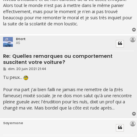
Alors tout le monde n'est pas à mettre dans le même panier
effectivement, mais pour le moment je n'en ai pas trouvé
beaucoup pour me remonter le moral et je suis très inquiet pour
la suite de la scolarité de mon loustic.
Dtcrt
AS
Re: Quelles remarques ou comportement
suscitent votre voiture?
M
dim. 20 juin 2021 21:44
e
s
Tu peux...
s
a
g
Pour ma part j'ai bien failli ne jamais me remettre de la (très
e
fameuse) mixité sociale. Je ne dois mon salut qu'à une rencontre
pleine gueule avec l'érudition pour les nuls, dixit un prof qui a
changé ma vie. Mais bordel que la côte est rude après...
Sayemone