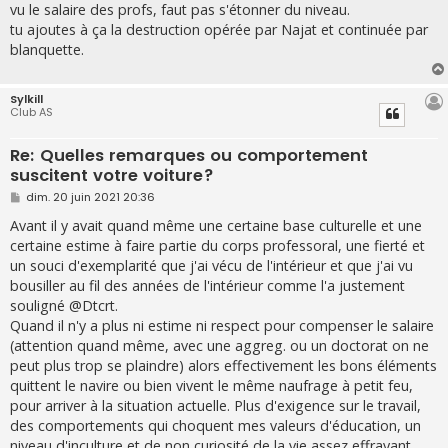
s
vu le salaire des profs, faut pas s'étonner du niveau.
s
tu ajoutes à ça la destruction opérée par Najat et continuée par
a
g
blanquette.
e
Sylkill
Club AS
Re: Quelles remarques ou comportement
suscitent votre voiture?
M
dim. 20 juin 2021 20:36
e
s
Avant il y avait quand même une certaine base culturelle et une
s
certaine estime à faire partie du corps professoral, une fierté et
a
g
un souci d'exemplarité que j'ai vécu de l'intérieur et que j'ai vu
e
bousiller au fil des années de l'intérieur comme l'a justement
souligné @Dtcrt.
Quand il n'y a plus ni estime ni respect pour compenser le salaire
(attention quand même, avec une aggreg. ou un doctorat on ne
peut plus trop se plaindre) alors effectivement les bons éléments
quittent le navire ou bien vivent le même naufrage à petit feu,
pour arriver à la situation actuelle. Plus d'exigence sur le travail,
des comportements qui choquent mes valeurs d'éducation, un
niveau d'inculture et de non curiosité de la vie assez effrayant.