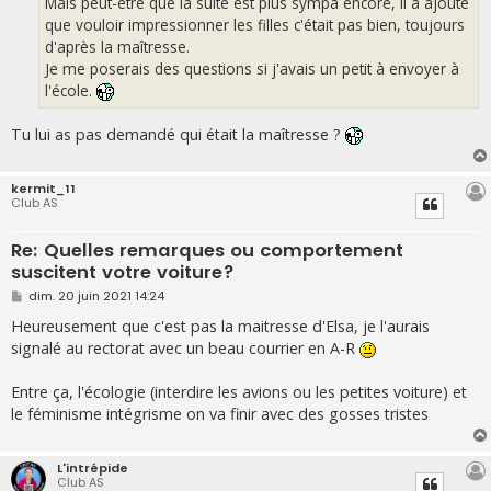
Mais peut-être que la suite est plus sympa encore, il a ajouté
que vouloir impressionner les filles c'était pas bien, toujours
d'après la maîtresse.
Je me poserais des questions si j'avais un petit à envoyer à
l'école.
Tu lui as pas demandé qui était la maîtresse ?
kermit_11
Club AS
Re: Quelles remarques ou comportement
suscitent votre voiture?
M
dim. 20 juin 2021 14:24
e
s
Heureusement que c'est pas la maitresse d'Elsa, je l'aurais
s
signalé au rectorat avec un beau courrier en A-R
a
g
e
Entre ça, l'écologie (interdire les avions ou les petites voiture) et
le féminisme intégrisme on va finir avec des gosses tristes
L'intrépide
Club AS