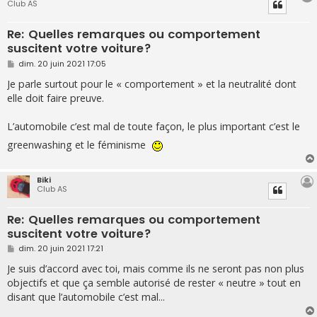
Club AS
Re: Quelles remarques ou comportement
suscitent votre voiture?
M
dim. 20 juin 2021 17:05
e
s
Je parle surtout pour le « comportement » et la neutralité dont
s
elle doit faire preuve.
a
g
e
L’automobile c’est mal de toute façon, le plus important c’est le
greenwashing et le féminisme
Biki
Club AS
Re: Quelles remarques ou comportement
suscitent votre voiture?
M
dim. 20 juin 2021 17:21
e
s
Je suis d’accord avec toi, mais comme ils ne seront pas non plus
s
objectifs et que ça semble autorisé de rester « neutre » tout en
a
g
disant que l’automobile c’est mal...
e