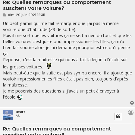
Re: Quelles remarques ou comportement
suscitent votre voiture?
M
dim. 20 juin 2021 12:35
e
s
Un petit gamin qui me fait remarquer que j'ai pas la même
s
voiture que d'habitude (Z3 de sortie).
a
g
Puis il me sort que les voitures ça ne sert à rien du tout et que les
e
belles voitures c'est juste pour impressionner les filles, ça m'a
bien fait sourire alors je lui demande pourquoi est-ce qu'il pense
ça.
Réponse, c'est la maîtresse qui nous a fait la leçon à l'école sur
les grosses voitures.
Mais peut-être que la suite est plus sympa encore, il a ajouté que
vouloir impressionner les filles c'était pas bien, toujours d'après
la maîtresse.
Je me poserais des questions si j'avais un petit à envoyer à
l'école.
Dtcrt
AS
Re: Quelles remarques ou comportement
suscitent votre voiture?