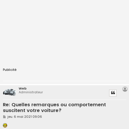
Publicité
Web
Administrateur
Re: Quelles remarques ou comportement
suscitent votre voiture?
M
jeu. 6 mai 2021 09:06
e
s
s