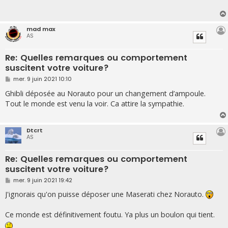
a
g
e
mad max
AS
Re: Quelles remarques ou comportement
suscitent votre voiture?
M
mer. 9 juin 2021 10:10
e
s
Ghibli déposée au Norauto pour un changement d’ampoule.
s
Tout le monde est venu la voir. Ca attire la sympathie.
a
g
e
Dtcrt
AS
Re: Quelles remarques ou comportement
suscitent votre voiture?
M
mer. 9 juin 2021 19:42
e
s
J'ignorais qu'on puisse déposer une Maserati chez Norauto.
s
a
g
Ce monde est définitivement foutu. Ya plus un boulon qui tient.
e