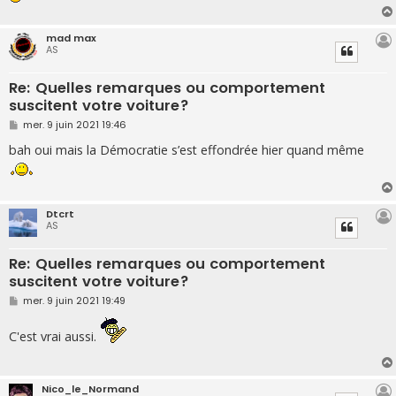
mad max
AS
Re: Quelles remarques ou comportement
suscitent votre voiture?
M
mer. 9 juin 2021 19:46
e
s
bah oui mais la Démocratie s’est effondrée hier quand même
s
a
g
e
Dtcrt
AS
Re: Quelles remarques ou comportement
suscitent votre voiture?
M
mer. 9 juin 2021 19:49
e
s
s
C'est vrai aussi.
a
g
e
Nico_le_Normand