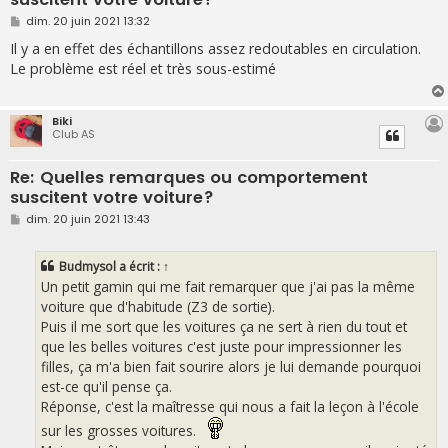
M
dim. 20 juin 2021 13:32
e
s
Il y a en effet des échantillons assez redoutables en circulation.
s
Le problème est réel et très sous-estimé
a
g
e
Biki
Club AS
Re: Quelles remarques ou comportement
suscitent votre voiture?
M
dim. 20 juin 2021 13:43
e
s
s
Budmysol
a écrit :
↑
a
g
Un petit gamin qui me fait remarquer que j'ai pas la même
e
voiture que d'habitude (Z3 de sortie).
Puis il me sort que les voitures ça ne sert à rien du tout et
que les belles voitures c'est juste pour impressionner les
filles, ça m'a bien fait sourire alors je lui demande pourquoi
est-ce qu'il pense ça.
Réponse, c'est la maîtresse qui nous a fait la leçon à l'école
sur les grosses voitures.