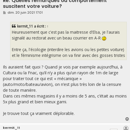
Re: Quelles remarques ou comportement
suscitent votre voiture?
M
dim. 20 juin 2021 17:01
e
s
s
kermit_11
a écrit :
↑
a
g
Heureusement que c'est pas la maitresse d'Elsa, je l'aurais
e
signalé au rectorat avec un beau courrier en A-R
Entre ça, l'écologie (interdire les avions ou les petites voiture)
et le féminisme intégrisme on va finir avec des gosses tristes
Ils auraient fait quoi ? Quand je vois par exemple aujourd’hui, à
Cultura ou la Fnac, qu’il n’y a plus qu’un rayon de 1m de large
pour traiter tout ce qui est « mécanique »
(auto/moto/bateau/avion), on n’est plus très loin de la censure
de toute manière.
Dans ces mêmes magasins il y a moins de 5 ans, c’était au moins
5x plus grand et bien mieux garni.
Je trouve tout ça vraiment déplorable.
kermit_11