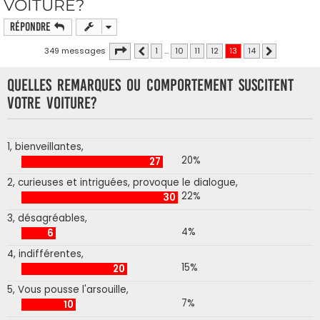
VOITURE?
Répondre
Page
13
sur
14
349 messages
1
…
10
11
12
13
14
Précédente
Suivante
Quelles remarques ou comportement suscitent
votre voiture?
1, bienveillantes,
20%
27
2, curieuses et intriguées, provoque le dialogue,
22%
30
3, désagréables,
4%
6
4, indifférentes,
15%
20
5, Vous pousse l'arsouille,
7%
10