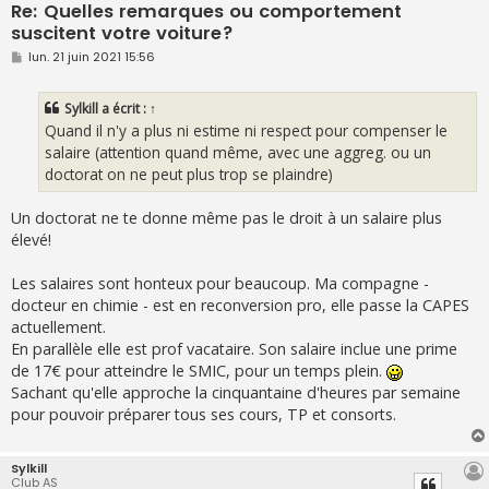
Re: Quelles remarques ou comportement
suscitent votre voiture?
M
lun. 21 juin 2021 15:56
e
s
s
Sylkill
a écrit :
↑
a
g
Quand il n'y a plus ni estime ni respect pour compenser le
e
salaire (attention quand même, avec une aggreg. ou un
doctorat on ne peut plus trop se plaindre)
Un doctorat ne te donne même pas le droit à un salaire plus
élevé!
Les salaires sont honteux pour beaucoup. Ma compagne -
docteur en chimie - est en reconversion pro, elle passe la CAPES
actuellement.
En parallèle elle est prof vacataire. Son salaire inclue une prime
de 17€ pour atteindre le SMIC, pour un temps plein.
Sachant qu'elle approche la cinquantaine d'heures par semaine
pour pouvoir préparer tous ses cours, TP et consorts.
Sylkill
Club AS