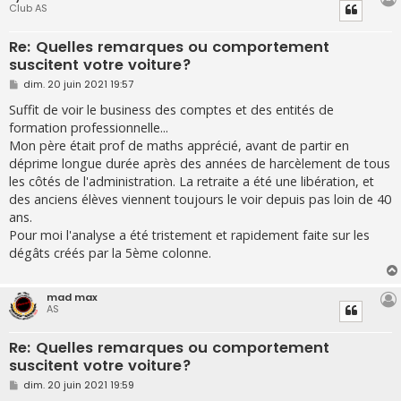
Club AS
Re: Quelles remarques ou comportement
suscitent votre voiture?
M
dim. 20 juin 2021 19:57
e
s
Suffit de voir le business des comptes et des entités de
s
formation professionnelle...
a
g
Mon père était prof de maths apprécié, avant de partir en
e
déprime longue durée après des années de harcèlement de tous
les côtés de l'administration. La retraite a été une libération, et
des anciens élèves viennent toujours le voir depuis pas loin de 40
ans.
Pour moi l'analyse a été tristement et rapidement faite sur les
dégâts créés par la 5ème colonne.
mad max
AS
Re: Quelles remarques ou comportement
suscitent votre voiture?
M
dim. 20 juin 2021 19:59
e