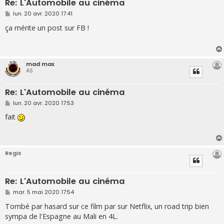
Re: L'Automobile au cinéma
M
lun. 20 avr. 2020 17:41
e
s
ça mérite un post sur FB !
s
a
g
e
mad max
AS
Re: L'Automobile au cinéma
M
lun. 20 avr. 2020 17:53
e
s
fait
s
a
g
e
Regis
Re: L'Automobile au cinéma
M
mar. 5 mai 2020 17:54
e
s
Tombé par hasard sur ce film par sur Netflix, un road trip bien
s
sympa de l'Espagne au Mali en 4L.
a
g