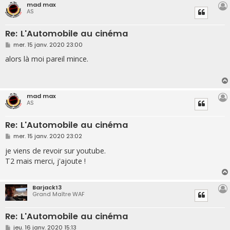
mad max
AS
Re: L'Automobile au cinéma
M
mer. 15 janv. 2020 23:00
e
s
alors là moi pareil mince.
s
a
g
e
mad max
AS
Re: L'Automobile au cinéma
M
mer. 15 janv. 2020 23:02
e
s
je viens de revoir sur youtube.
s
T2 mais merci, j'ajoute !
a
g
e
Barjack13
Grand Maître WAF
Re: L'Automobile au cinéma
M
jeu. 16 janv. 2020 15:13