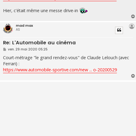
g
e
Hier, c'était même une messe drive-in
mad max
AS
Re: L'Automobile au cinéma
M
ven. 29 mai 2020 05:25
e
s
Court-métrage "le grand rendez-vous" de Claude Lelouch (avec
s
Ferrari) :
a
g
https://www.automobile-sportive.com/new ... o-20200529
e