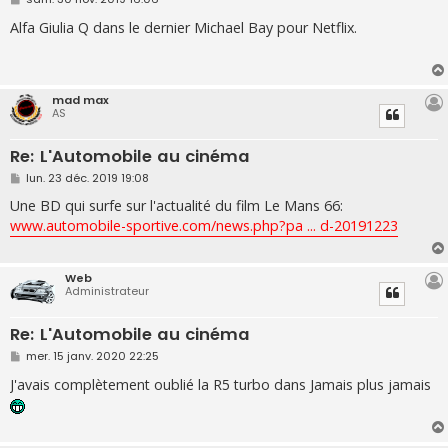
e
s
Alfa Giulia Q dans le dernier Michael Bay pour Netflix.
s
a
g
e
mad max
AS
Re: L'Automobile au cinéma
M
lun. 23 déc. 2019 19:08
e
s
Une BD qui surfe sur l'actualité du film Le Mans 66:
s
www.automobile-sportive.com/news.php?pa ... d-20191223
a
g
e
Web
Administrateur
Re: L'Automobile au cinéma
M
mer. 15 janv. 2020 22:25
e
s
J'avais complètement oublié la R5 turbo dans Jamais plus jamais
s
a
g
e