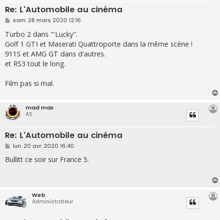
Re: L'Automobile au cinéma
M
sam. 28 mars 2020 12:16
e
s
Turbo 2 dans "'Lucky".
s
Golf 1 GTI et Maserati Quattroporte dans la même scène !
a
g
911S et AMG GT dans d'autres.
e
et RS3 tout le long.
Film pas si mal.
mad max
AS
Re: L'Automobile au cinéma
M
lun. 20 avr. 2020 16:40
e
s
Bullitt ce soir sur France 5.
s
a
g
e
Web
Administrateur