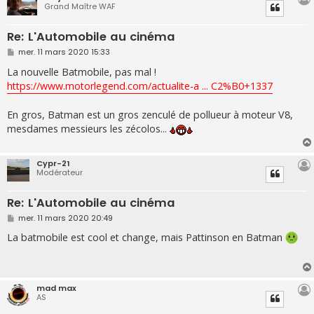
Grand Maître WAF
Re: L'Automobile au cinéma
M
mer. 11 mars 2020 15:33
e
s
La nouvelle Batmobile, pas mal !
s
https://www.motorlegend.com/actualite-a ... C2%B0+1337
a
g
e
En gros, Batman est un gros zenculé de pollueur à moteur V8,
mesdames messieurs les zécolos...
Cypr-21
Modérateur
Re: L'Automobile au cinéma
M
mer. 11 mars 2020 20:49
e
s
La batmobile est cool et change, mais Pattinson en Batman
s
a
g
e
mad max
AS