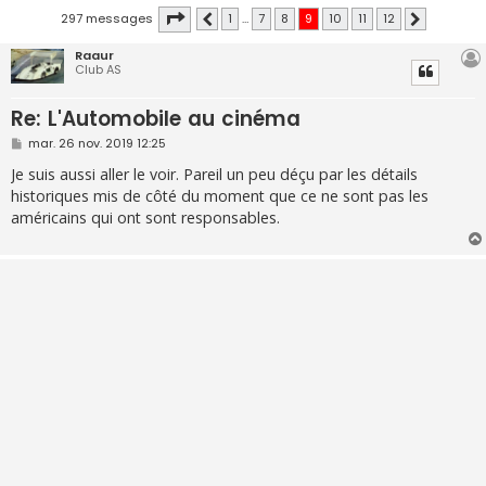
Page
9
sur
12
297 messages
1
…
7
8
9
10
11
12
Précédente
Suivante
Raaur
Club AS
Re: L'Automobile au cinéma
M
mar. 26 nov. 2019 12:25
e
s
Je suis aussi aller le voir. Pareil un peu déçu par les détails
s
historiques mis de côté du moment que ce ne sont pas les
a
g
américains qui ont sont responsables.
e