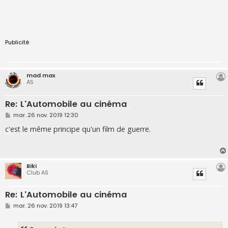
Publicité
mad max
AS
Re: L'Automobile au cinéma
M
mar. 26 nov. 2019 12:30
e
s
c'est le même principe qu'un film de guerre.
s
a
g
e
Biki
Club AS
Re: L'Automobile au cinéma
M
mar. 26 nov. 2019 13:47
e
s
s