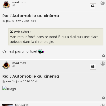
mad max
AS
Re: L'Automobile au cinéma
M
jeu. 16 janv. 2020 17:34
e
s
s
Web
a écrit :
↑
a
g
Mais retour forcé dans ce Bond là qui a d'ailleurs une place
e
curieuse dans la chronologie.
c'en est pas un officiel
mad max
AS
Re: L'Automobile au cinéma
M
ven. 24 janv. 2020 00:44
e
s
s
a
g
e
Barjack13