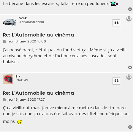
g
La bécane dans les escaliers, fallait être un peu furieux
e
Web
Administrateur
Re: L'Automobile au cinéma
M
jeu. 16 janv. 2020 16:06
e
s
J'ai pensé pareil, c'était pas du fond vert ça ! Même si ça a vieilli
s
au niveau du rythme et de l'action certaines cascades sont
a
g
balaises.
e
Biki
Club AS
Re: L'Automobile au cinéma
M
jeu. 16 janv. 2020 17:27
e
s
Ça a vieilli oui, mais j’arrive mieux à me mettre dans le film parce
s
que je sais que ça n’a pas été fait avec des effets numériques au
a
g
moins
e