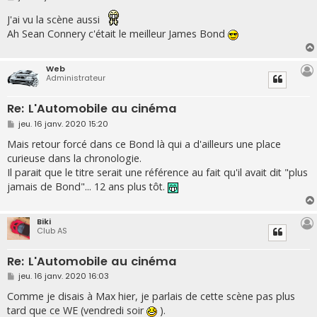
e
s
J'ai vu la scène aussi
s
Ah Sean Connery c'était le meilleur James Bond
a
g
e
Web
Administrateur
Re: L'Automobile au cinéma
M
jeu. 16 janv. 2020 15:20
e
s
Mais retour forcé dans ce Bond là qui a d'ailleurs une place
s
curieuse dans la chronologie.
a
g
Il parait que le titre serait une référence au fait qu'il avait dit "plus
e
jamais de Bond"... 12 ans plus tôt.
Biki
Club AS
Re: L'Automobile au cinéma
M
jeu. 16 janv. 2020 16:03
e
s
Comme je disais à Max hier, je parlais de cette scène pas plus
s
tard que ce WE (vendredi soir
).
a