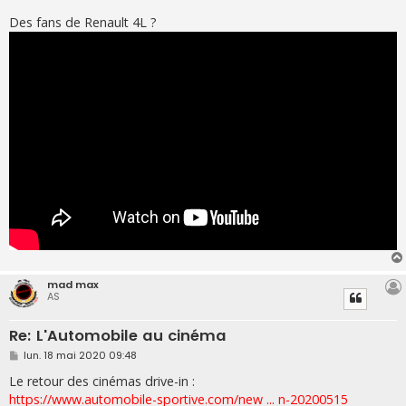
e
Des fans de Renault 4L ?
mad max
AS
Re: L'Automobile au cinéma
M
lun. 18 mai 2020 09:48
e
s
Le retour des cinémas drive-in :
s
https://www.automobile-sportive.com/new ... n-20200515
a