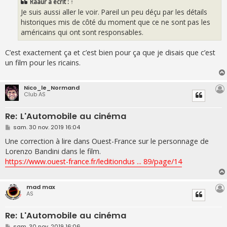
Raaur
a écrit :
↑
a
g
Je suis aussi aller le voir. Pareil un peu déçu par les détails
e
historiques mis de côté du moment que ce ne sont pas les
américains qui ont sont responsables.
C’est exactement ça et c’est bien pour ça que je disais que c’est
un film pour les ricains.
Nico_le_Normand
Club AS
Re: L'Automobile au cinéma
M
sam. 30 nov. 2019 16:04
e
s
Une correction à lire dans Ouest-France sur le personnage de
s
Lorenzo Bandini dans le film.
a
g
https://www.ouest-france.fr/leditiondus ... 89/page/14
e
mad max
AS
Re: L'Automobile au cinéma
M
sam. 30 nov. 2019 16:06