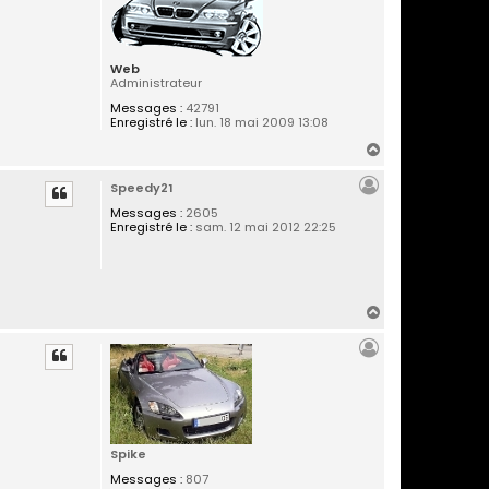
Web
Administrateur
Messages :
42791
Enregistré le :
lun. 18 mai 2009 13:08
H
a
Speedy21
u
t
Messages :
2605
Enregistré le :
sam. 12 mai 2012 22:25
H
a
u
t
Spike
Messages :
807