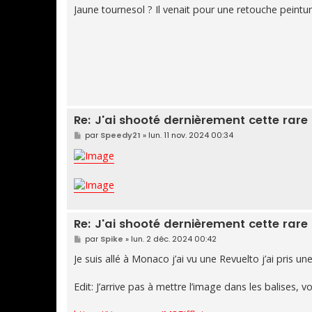
s
Jaune tournesol ? Il venait pour une retouche peintu
s
a
g
e
Re: J'ai shooté dernièrement cette rare
M
par
Speedy21
»
lun. 11 nov. 2024 00:34
e
s
s
a
g
e
Re: J'ai shooté dernièrement cette rare
M
par
Spike
»
lun. 2 déc. 2024 00:42
e
s
Je suis allé à Monaco j’ai vu une Revuelto j’ai pris u
s
a
g
Edit: J’arrive pas à mettre l’image dans les balises, voil
e