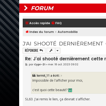
FORUM
Accès rapide
FAQ
Index du forum
Automobilia
J'AI SHOOTÉ DERNIÈREMENT
Répondre
Re: J'ai shooté dernièrement cette 
M
par
Cypr-21
»
mer. 18 oct. 2023 09:02
e
s
s
kermit_11
a écrit :
↑
a
g
Impossible de l'afficher pour moi,
e
c'est quoi cette beauté?
SL63. J'ai remis le lien, ça devrait s'afficher.