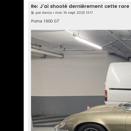
Re: J'ai shooté dernièrement cette rare
M
par
Denis
»
mar. 16 sept. 2025 13:17
e
s
Puma 1600 GT
s
a
g
e