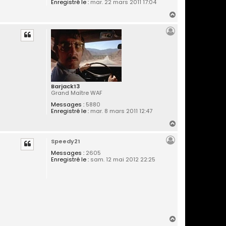
Enregistré le :
mar. 22 mars 2011 17:04
H
a
u
t
Barjack13
Grand Maître WAF
Messages :
5880
Enregistré le :
mar. 8 mars 2011 12:47
H
a
Speedy21
u
t
Messages :
2605
Enregistré le :
sam. 12 mai 2012 22:25
H