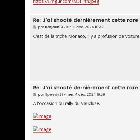
https://i.imgur.com/M3FIffh.jpeg
Re: J'ai shooté dernièrement cette rare
M
par
Barjack13
»
lun. 2 déc. 2024 10:32
e
s
C'est de la triche Monaco, il y a profusion de voitur
s
a
g
e
Re: J'ai shooté dernièrement cette rare
M
par
Speedy21
»
mer. 4 déc. 2024 19:59
e
s
À l'occasion du rally du Vaucluse.
s
a
g
e