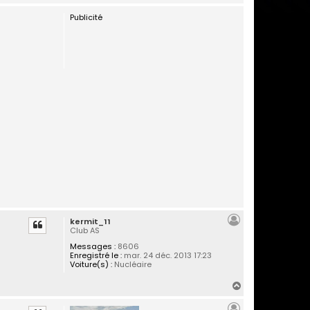
a
Publicité
u
t
kermit_11
Club AS
Messages :
8606
Enregistré le :
mar. 24 déc. 2013 17:23
Voiture(s) :
Nucléaire
H
a