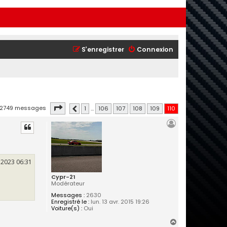
S’enregistrer
Connexion
Page
110
sur
110
2749 messages
1
…
106
107
108
109
110
Précédente
. 2023 06:31
Cypr-21
Modérateur
Messages :
2630
Enregistré le :
lun. 13 avr. 2015 19:26
Voiture(s) :
Oui
H