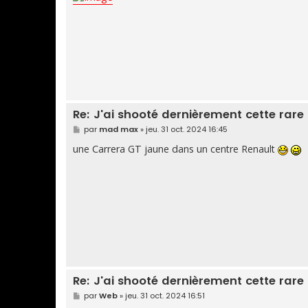
e
Re: J'ai shooté dernièrement cette rare
M
par
mad max
»
jeu. 31 oct. 2024 16:45
e
s
une Carrera GT jaune dans un centre Renault
s
a
g
e
Re: J'ai shooté dernièrement cette rare
M
par
Web
»
jeu. 31 oct. 2024 16:51
e