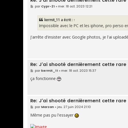
Re: J'ai shooté dernièrement cette rare
M
par
Cypr-21
»
mer. 18 oct. 2023 12:21
e
s
s
kermit_11
a écrit :
↑
a
g
Impossible avec le PC et les iphone, pro perso e
e
J'arrête d'insister avec Google photos, je l'ai uploadé
Re: J'ai shooté dernièrement cette rare
M
par
kermit_11
»
mer. 18 oct. 2023 15:37
e
s
ça fonctionne
s
a
g
e
Re: J'ai shooté dernièrement cette rare
M
par
Marzan
»
jeu. 27 juin 2024 21:10
e
s
Même pas pu l'essayer
s
a
g