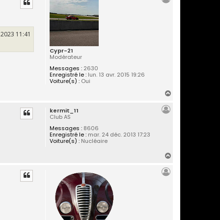
u
t
. 2023 11:41
Cypr-21
Modérateur
Messages :
2630
Enregistré le :
lun. 13 avr. 2015 19:26
Voiture(s) :
Oui
H
a
kermit_11
u
Club AS
t
Messages :
8606
Enregistré le :
mar. 24 déc. 2013 17:23
Voiture(s) :
Nucléaire
H
a
u
t