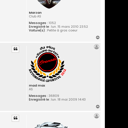
Marzan
Club AS
Messages :
1052
Enregistré le :
lun. 15 mars 2010 23:52
Voiture(s) :
Petite à gros coeur
H
a
u
t
mad max
AS
Messages :
36809
Enregistré le :
lun. 18 mai 2009 14:43
H
a
u
t