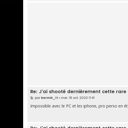
Re: J'ai shooté dernièrement cette rare
M
par
kermit_11
»
mer. 18 oct. 2023 11:41
e
s
Impossible avec le PC et les iphone, pro perso en é
s
a
g
e