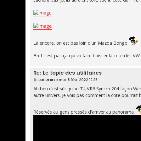
Là encore, on est pas loin d'un Mazda Bongo
Bref c'est pas ça qui va faire baisser la cote des VW
Re: Le topic des utilitaires
M
par
Dtcrt
»
mar. 8 févr. 2022 12:25
e
s
Ah ben c'est sûr qu'un T4 VR6 Syncro 204 façon We
s
autre univers. Je vois pas comment la cote pourrait 
a
g
e
Réservés au gens pressés d'arriver au panorama.