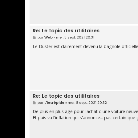
Re: Le topic des utilitaires
M
par
Web
»
mer. 8 sept. 2021 20:31
e
s
Le Duster est clairement devenu la bagnole officielle
s
a
g
e
Re: Le topic des utilitaires
M
par
L'intrépide
»
mer. 8 sept. 2021 20:32
e
s
De plus en plus âgé pour l'achat d'une voiture neuv
s
Et puis vu l'inflation qui s'annonce... pas certain qu
a
g
e