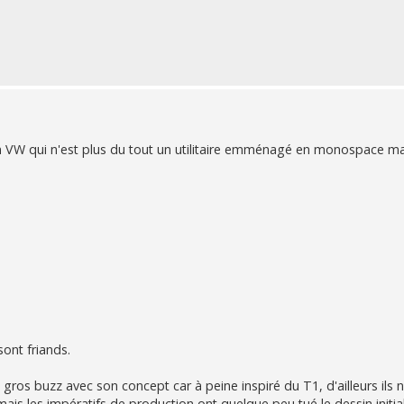
an VW qui n'est plus du tout un utilitaire emménagé en monospace ma
sont friands.
n gros buzz avec son concept car à peine inspiré du T1, d'ailleurs ils 
 mais les impératifs de production ont quelque peu tué le dessin initial