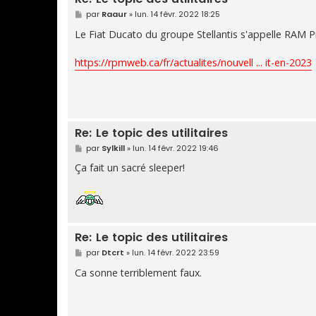
M
par
Raaur
»
lun. 14 févr. 2022 18:25
e
s
Le Fiat Ducato du groupe Stellantis s'appelle RAM P
s
a
g
https://rpmweb.ca/fr/actualites/nouvell ... it-en-2023
e
Re: Le topic des utilitaires
M
par
Sylkill
»
lun. 14 févr. 2022 19:46
e
s
Ça fait un sacré sleeper!
s
a
g
e
Re: Le topic des utilitaires
M
par
Dtcrt
»
lun. 14 févr. 2022 23:59
e
s
Ca sonne terriblement faux.
s
a
g
e