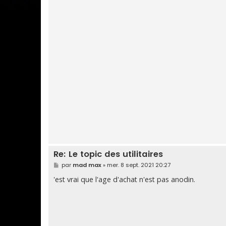
Re: Le topic des utilitaires
M
par
mad max
»
mer. 8 sept. 2021 20:27
e
s
'est vrai que l'age d'achat n'est pas anodin.
s
a
g
e