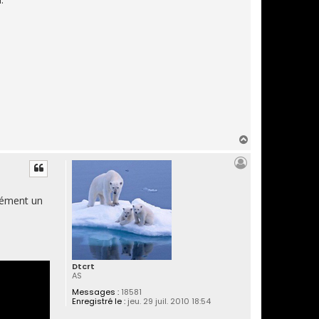
H
a
u
t
rément un
Dtcrt
AS
Messages :
18581
Enregistré le :
jeu. 29 juil. 2010 18:54