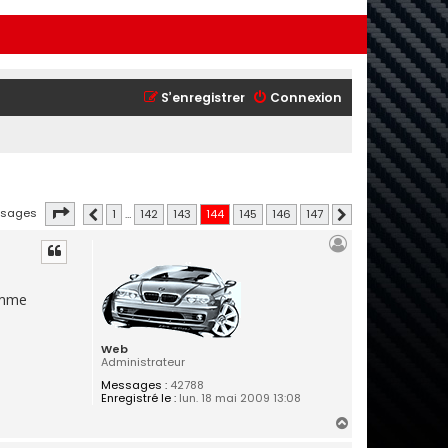
S’enregistrer
Connexion
Page
144
sur
147
ssages
1
…
142
143
144
145
146
147
Précédente
Suivante
comme
Web
Administrateur
Messages :
42788
Enregistré le :
lun. 18 mai 2009 13:08
H
a