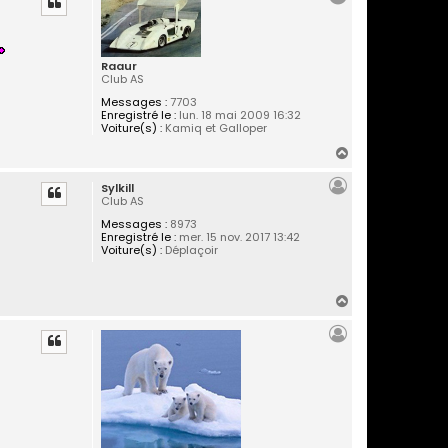
t
Raaur
Club AS
Messages :
7703
Enregistré le :
lun. 18 mai 2009 16:32
Voiture(s) :
Kamiq et Galloper
H
a
Sylkill
u
Club AS
t
Messages :
8973
Enregistré le :
mer. 15 nov. 2017 13:42
Voiture(s) :
Déplaçoir
H
a
u
t