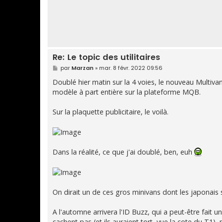
Re: Le topic des utilitaires
M
par
Marzan
»
mar. 8 févr. 2022 09:56
e
s
Doublé hier matin sur la 4 voies, le nouveau Multiv
s
modèle à part entière sur la plateforme MQB.
a
g
e
Sur la plaquette publicitaire, le voilà.
Dans la réalité, ce que j'ai doublé, ben, euh
On dirait un de ces gros minivans dont les japonais 
A l'automne arrivera l'ID Buzz, qui a peut-être fait u
cachent pas (et ils auraient tort, vue la cote du T1),