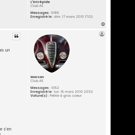
L'intrépide
Club AS
Messages :
5186
Enregistré le :
dim. 17 mars 2013 17:02
H
a
u
t
is un
Marzan
Club AS
Messages :
1052
Enregistré le :
lun. 15 mars 2010 23:52
Voiture(s) :
Petite à gros coeur
ne s'en
.