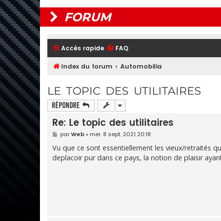
FORUM
Accès rapide
FAQ
Index du forum
Automobilia
LE TOPIC DES UTILITAIRES
Répondre
Re: Le topic des utilitaires
M
par
Web
»
mer. 8 sept. 2021 20:18
e
s
Vu que ce sont essentiellement les vieux/retraités q
s
deplacoir pur dans ce pays, la notion de plaisir a
a
g
e