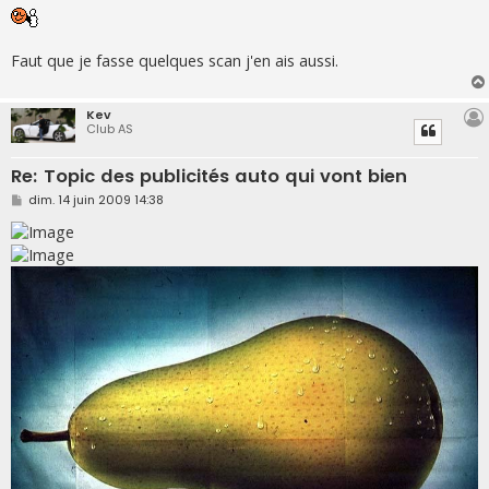
s
s
a
g
Faut que je fasse quelques scan j'en ais aussi.
e
Kev
Club AS
Re: Topic des publicités auto qui vont bien
M
dim. 14 juin 2009 14:38
e
s
s
a
g
e