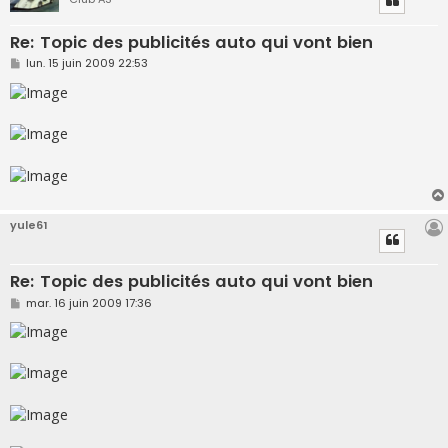
Re: Topic des publicités auto qui vont bien
M
lun. 15 juin 2009 22:53
e
s
s
a
g
e
yule61
Re: Topic des publicités auto qui vont bien
M
mar. 16 juin 2009 17:36
e
s
s
a
g
e