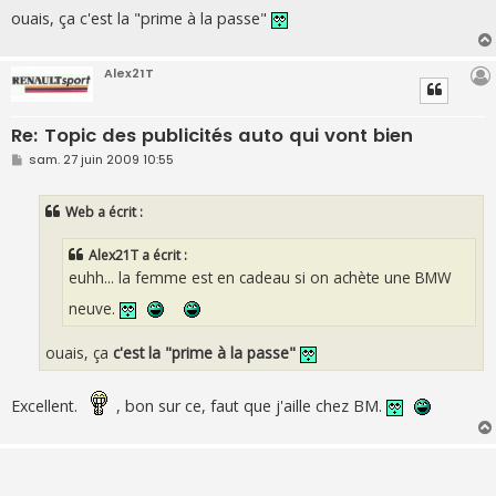
ouais, ça c'est la "prime à la passe"
Alex21T
Re: Topic des publicités auto qui vont bien
M
sam. 27 juin 2009 10:55
e
s
s
Web a écrit :
a
g
e
Alex21T a écrit :
euhh... la femme est en cadeau si on achète une BMW
neuve.
ouais, ça
c'est la "prime à la passe"
Excellent.
, bon sur ce, faut que j'aille chez BM.