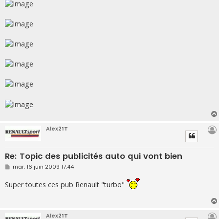
Alex21T
Re: Topic des publicités auto qui vont bien
M
mar. 16 juin 2009 17:44
e
s
Super toutes ces pub Renault "turbo"
s
a
g
e
Alex21T