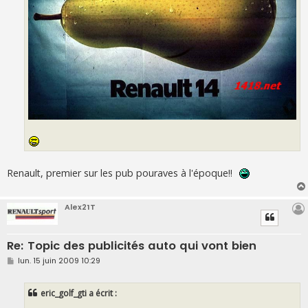
Renault, premier sur les pub pouraves à l'époque!!
Alex21T
Re: Topic des publicités auto qui vont bien
M
lun. 15 juin 2009 10:29
e
s
s
eric_golf_gti a écrit :
a
g