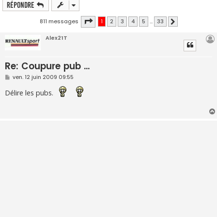
Répondre
Page
1
sur
33
811 messages
1
2
3
4
5
…
33
Suivante
Alex21T
Re: Coupure pub ...
M
ven. 12 juin 2009 09:55
e
s
Délire les pubs.
s
a
g
e