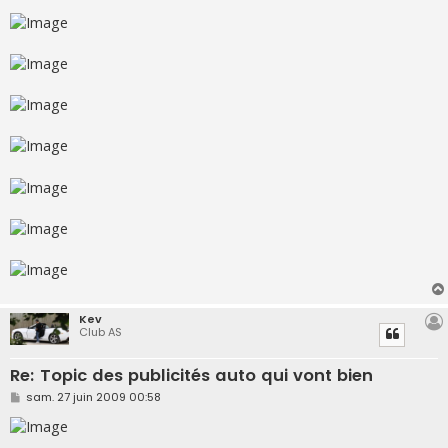
Kev
Club AS
Re: Topic des publicités auto qui vont bien
M
sam. 27 juin 2009 00:58
e
s
s
a