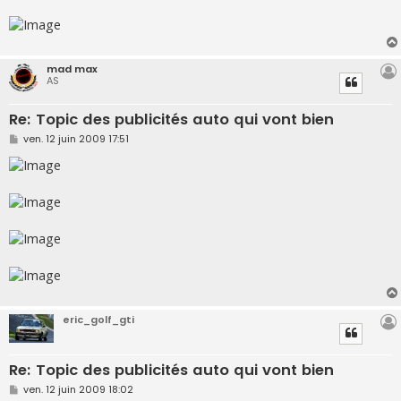
mad max
AS
Re: Topic des publicités auto qui vont bien
M
ven. 12 juin 2009 17:51
e
s
s
a
g
e
eric_golf_gti
Re: Topic des publicités auto qui vont bien
M
ven. 12 juin 2009 18:02
e