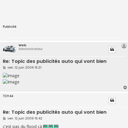
Publicité
Web
Administrateur
Re: Topic des publicités auto qui vont bien
M
ven. 12 juin 2009 15:21
e
s
s
a
g
e
TOY44
Re: Topic des publicités auto qui vont bien
M
ven. 12 juin 2009 15:42
e
s
c'est pas du flood çà