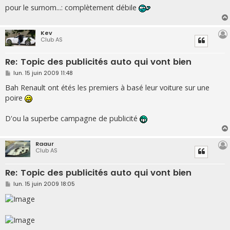
pour le surnom...: complètement débile
Kev
Club AS
Re: Topic des publicités auto qui vont bien
M
lun. 15 juin 2009 11:48
e
s
Bah Renault ont étés les premiers à basé leur voiture sur une
s
poire
a
g
e
D'ou la superbe campagne de publicité
Raaur
Club AS
Re: Topic des publicités auto qui vont bien
M
lun. 15 juin 2009 18:05
e
s
s
a
g
e