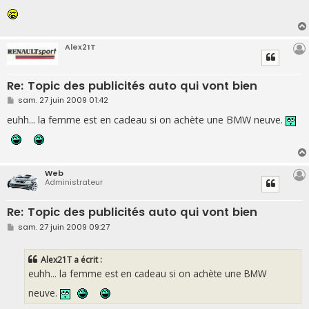
g
e
Alex21T
Re: Topic des publicités auto qui vont bien
M
sam. 27 juin 2009 01:42
e
s
euhh... la femme est en cadeau si on achète une BMW neuve.
s
a
g
e
Web
Administrateur
Re: Topic des publicités auto qui vont bien
M
sam. 27 juin 2009 09:27
e
s
s
Alex21T a écrit :
a
g
euhh... la femme est en cadeau si on achète une BMW
e
neuve.