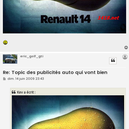
eric_golf_gti
Re: Topic des publicités auto qui vont bien
M
dim. 14 juin 2009 23:43
e
s
s
Kev a écrit :
a
g
e