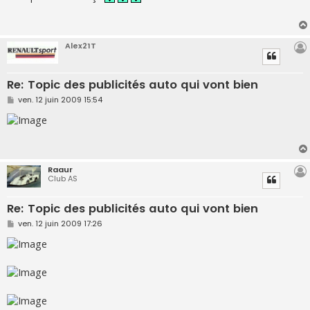
s
a
g
e
Alex21T
Re: Topic des publicités auto qui vont bien
M
ven. 12 juin 2009 15:54
e
s
s
a
g
e
Raaur
Club AS
Re: Topic des publicités auto qui vont bien
M
ven. 12 juin 2009 17:26
e
s
s
a
g
e