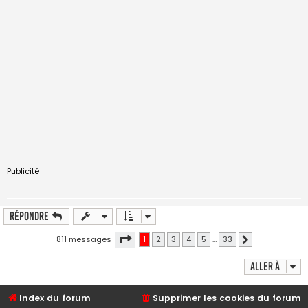
Publicité
Répondre
Page
1
sur
33
811 messages
1
2
3
4
5
…
33
Suivante
Aller à
Index du forum
Supprimer les cookies du forum