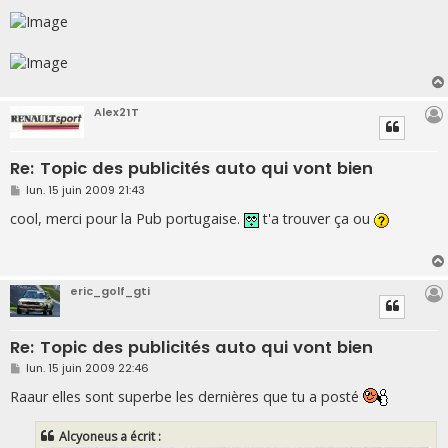
Alex21T
Re: Topic des publicités auto qui vont bien
M
lun. 15 juin 2009 21:43
e
s
cool, merci pour la Pub portugaise.
t'a trouver ça ou
s
a
g
e
eric_golf_gti
Re: Topic des publicités auto qui vont bien
M
lun. 15 juin 2009 22:46
e
s
Raaur elles sont superbe les dernières que tu a posté
s
a
g
Alcyoneus a écrit :
e