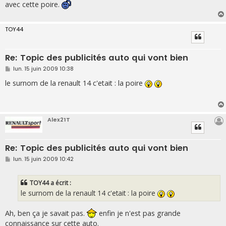
avec cette poire.
TOY44
Re: Topic des publicités auto qui vont bien
M
lun. 15 juin 2009 10:38
e
s
le surnom de la renault 14 c'etait : la poire
s
a
g
e
Alex21T
Re: Topic des publicités auto qui vont bien
M
lun. 15 juin 2009 10:42
e
s
s
TOY44 a écrit :
a
g
le surnom de la renault 14 c'etait : la poire
e
Ah, ben ça je savait pas.
enfin je n'est pas grande
connaissance sur cette auto.