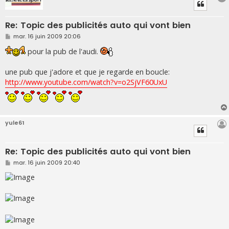
Re: Topic des publicités auto qui vont bien
M
mar. 16 juin 2009 20:06
e
s
pour la pub de l'audi.
s
a
g
une pub que j'adore et que je regarde en boucle:
e
http://www.youtube.com/watch?v=o2SjVF60UxU
yule61
Re: Topic des publicités auto qui vont bien
M
mar. 16 juin 2009 20:40
e
s
s
a
g
e