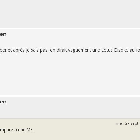
ien
iper et après je sais pas, on dirait vaguement une Lotus Elise et au f
ien
mer. 27 sept.
omparé à une M3.