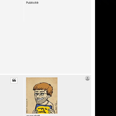
Publicité
u
t