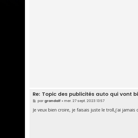
Re: Topic des publicités auto qui vont b
M
par
grandalf
»
mer. 27 sept. 2023 13:57
e
s
Je veux bien croire, je faisais juste le troll,j'ai jama
s
a
g
e