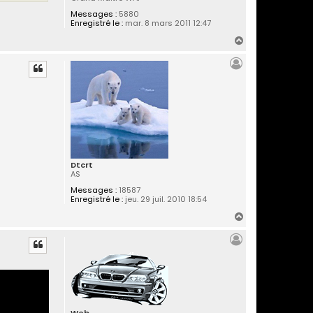
Messages :
5880
Enregistré le :
mar. 8 mars 2011 12:47
H
a
u
t
Dtcrt
AS
Messages :
18587
Enregistré le :
jeu. 29 juil. 2010 18:54
H
a
u
t