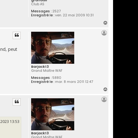
grandalf
Club AS
Messages :
2527
Enregistré le :
ven. 22 mai 2009 10:31
H
a
u
t
ond, peut
Barjack13
Grand Maître WAF
Messages :
5880
Enregistré le :
mar. 8 mars 2011 12:47
H
a
u
t
 2023 13:53
Barjack13
Grand Maître WAF