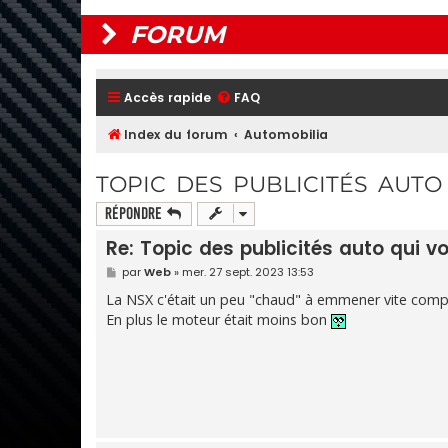
FORUM
Accès rapide
FAQ
Index du forum
Automobilia
TOPIC DES PUBLICITÉS AUTO
Répondre
Re: Topic des publicités auto qui v
M
par
Web
»
mer. 27 sept. 2023 13:53
e
s
La NSX c'était un peu "chaud" à emmener vite comp
s
En plus le moteur était moins bon
a
g
e