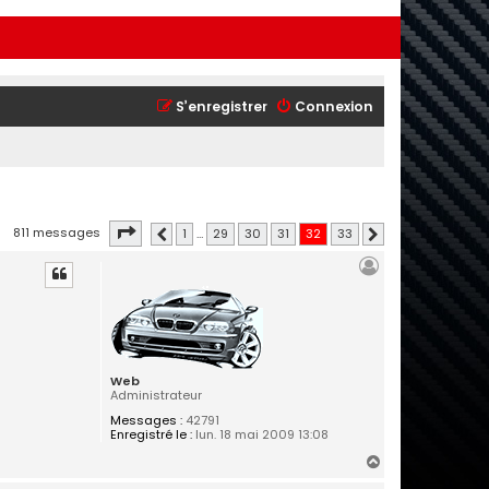
S’enregistrer
Connexion
Page
32
sur
33
811 messages
1
…
29
30
31
32
33
Précédente
Suivante
Web
Administrateur
Messages :
42791
Enregistré le :
lun. 18 mai 2009 13:08
H
a