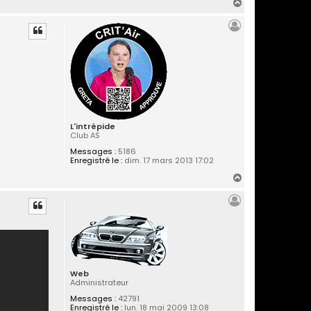
H
a
u
t
L'intrépide
Club AS
Messages :
5186
Enregistré le :
dim. 17 mars 2013 17:02
H
a
u
t
Web
Administrateur
Messages :
42791
Enregistré le :
lun. 18 mai 2009 13:08