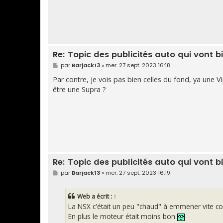
Re: Topic des publicités auto qui vont b
M
par
Barjack13
»
mer. 27 sept. 2023 16:18
e
s
Par contre, je vois pas bien celles du fond, ya une V
s
être une Supra ?
a
g
e
Re: Topic des publicités auto qui vont b
M
par
Barjack13
»
mer. 27 sept. 2023 16:19
e
s
s
Web
a écrit :
↑
a
g
La NSX c'était un peu "chaud" à emmener vite c
e
En plus le moteur était moins bon