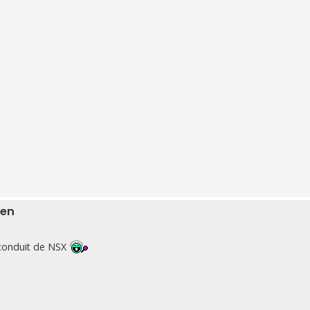
ien
is conduit de NSX