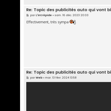
Re: Topic des publicités auto qui vont b
M
par
L'intrépide
»
sam. 16 déc. 2023 20:03
e
s
Effectivement, très sympa
s
a
g
e
Re: Topic des publicités auto qui vont b
M
par
Web
»
mar. 13 févr. 2024 13:58
e
s
s
a
g
e