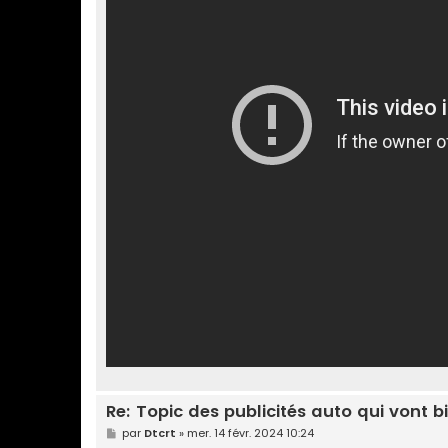
Re: Topic des publicités auto qui vont b
M
par
Dtcrt
»
mer. 14 févr. 2024 10:24
e