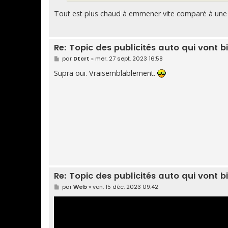
Tout est plus chaud à emmener vite comparé à un
Re: Topic des publicités auto qui vont b
M
par
Dtcrt
»
mer. 27 sept. 2023 16:58
e
s
Supra oui. Vraisemblablement.
s
a
g
e
Re: Topic des publicités auto qui vont b
M
par
Web
»
ven. 15 déc. 2023 09:42
e
s
s
a
g
e