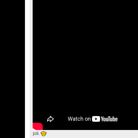
Joli.