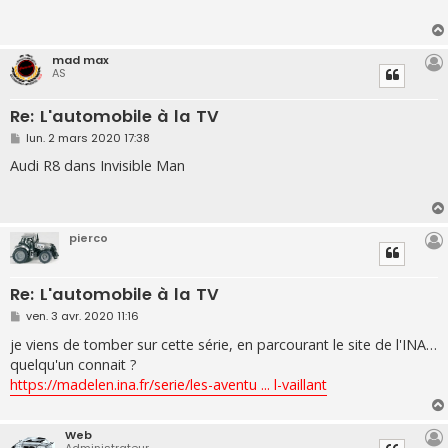
a
g
e
mad max
AS
Re: L'automobile à la TV
M
lun. 2 mars 2020 17:38
e
s
Audi R8 dans Invisible Man
s
a
g
e
pierco
Re: L'automobile à la TV
M
ven. 3 avr. 2020 11:16
e
s
je viens de tomber sur cette série, en parcourant le site de l'INA…
s
quelqu'un connait ?
a
g
https://madelen.ina.fr/serie/les-aventu ... l-vaillant
e
Web
Administrateur