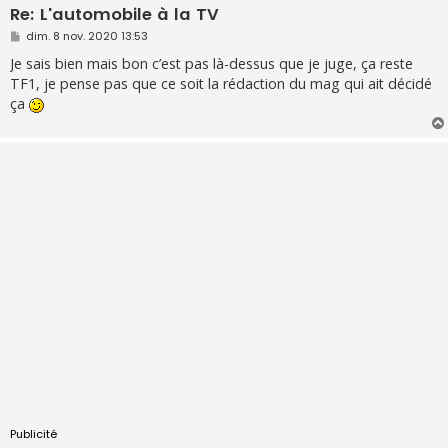
Re: L'automobile à la TV
M
dim. 8 nov. 2020 13:53
e
s
Je sais bien mais bon c’est pas là-dessus que je juge, ça reste
s
TF1, je pense pas que ce soit la rédaction du mag qui ait décidé
a
g
ça
e
Publicité