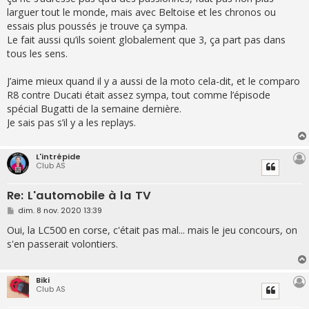
larguer tout le monde, mais avec Beltoise et les chronos ou
essais plus poussés je trouve ça sympa.
Le fait aussi qu’ils soient globalement que 3, ça part pas dans
tous les sens.
J’aime mieux quand il y a aussi de la moto cela-dit, et le comparo
R8 contre Ducati était assez sympa, tout comme l’épisode
spécial Bugatti de la semaine dernière.
Je sais pas s’il y a les replays.
L'intrépide
Club AS
Re: L'automobile à la TV
M
dim. 8 nov. 2020 13:39
e
s
Oui, la LC500 en corse, c'était pas mal... mais le jeu concours, on
s
s'en passerait volontiers.
a
g
e
Biki
Club AS