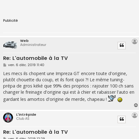
Publicité
Web
Administrateur
Re: L'automobile à la TV
M
ven. 6 déc. 2019 11:40
e
s
Les mecs ils chopent une Impreza GT encore toute d'origine,
s
plutôt chouette du coup, et ils font quoi ?! Le même tuning-
a
g
prépa de gros kéké que 99% des proprios : rajouter 100 ch sans
e
changer le freinage d'origine qui est à chier et rabaisser l'auto en
gardant les amortos d'origine de merde, chapeau !
L'intrépide
Club AS
Re: L'automobile à la TV
M
ven. 6 déc. 2019 12:29