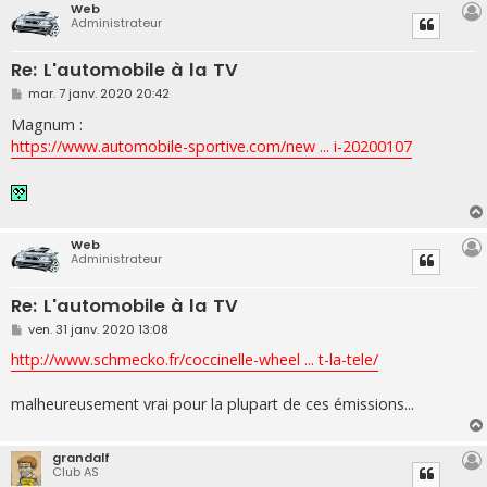
Web
Administrateur
Re: L'automobile à la TV
M
mar. 7 janv. 2020 20:42
e
s
Magnum :
s
https://www.automobile-sportive.com/new ... i-20200107
a
g
e
Web
Administrateur
Re: L'automobile à la TV
M
ven. 31 janv. 2020 13:08
e
s
http://www.schmecko.fr/coccinelle-wheel ... t-la-tele/
s
a
g
malheureusement vrai pour la plupart de ces émissions...
e
grandalf
Club AS