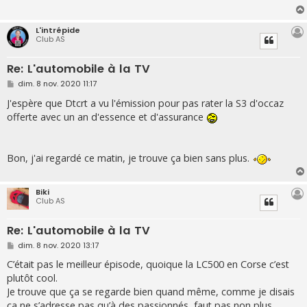
L'intrépide
Club AS
Re: L'automobile à la TV
M
dim. 8 nov. 2020 11:17
e
s
J'espère que Dtcrt a vu l'émission pour pas rater la S3 d'occaz
s
offerte avec un an d'essence et d'assurance
a
g
e
Bon, j'ai regardé ce matin, je trouve ça bien sans plus.
Biki
Club AS
Re: L'automobile à la TV
M
dim. 8 nov. 2020 13:17
e
s
C’était pas le meilleur épisode, quoique la LC500 en Corse c’est
s
plutôt cool.
a
g
Je trouve que ça se regarde bien quand même, comme je disais
e
ça ne s’adresse pas qu’à des passionnés, faut pas non plus