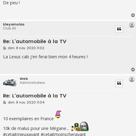
s
De peu !
s
a
g
e
kleyamolas
Club AS
Re: L'automobile à la TV
M
dim. 8 nov. 2020 11:02
e
s
La Lexus cab j'en ferai bien mon 4 heures !
s
a
g
e
Web
Administrateur
Re: L'automobile à la TV
M
dim. 8 nov. 2020 11:04
e
s
s
a
10 exemplaires en France
g
e
10k de malus pour une Mégane...
#cetaitmieuxavant #cetaitmoinscheravant