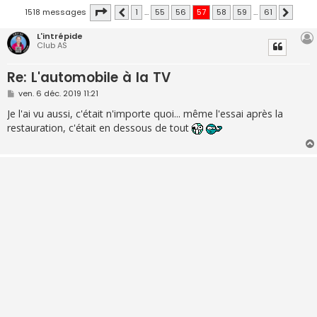
Page
57
sur
61
1518 messages
1
…
55
56
57
58
59
…
61
Précédente
Suivante
L'intrépide
Club AS
Re: L'automobile à la TV
M
ven. 6 déc. 2019 11:21
e
s
Je l'ai vu aussi, c'était n'importe quoi... même l'essai après la
s
restauration, c'était en dessous de tout
a
g
e