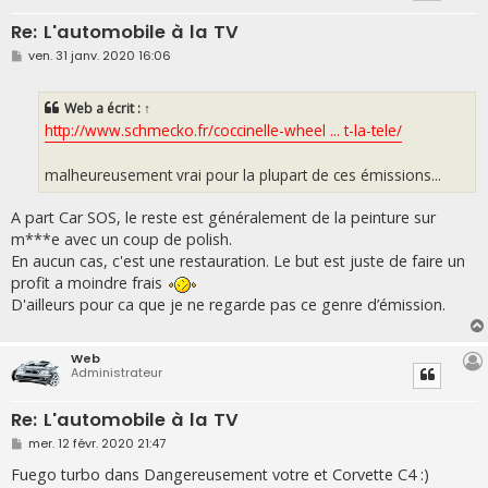
Re: L'automobile à la TV
M
ven. 31 janv. 2020 16:06
e
s
s
Web
a écrit :
↑
a
g
http://www.schmecko.fr/coccinelle-wheel ... t-la-tele/
e
malheureusement vrai pour la plupart de ces émissions...
A part Car SOS, le reste est généralement de la peinture sur
m***e avec un coup de polish.
En aucun cas, c'est une restauration. Le but est juste de faire un
profit a moindre frais
D'ailleurs pour ca que je ne regarde pas ce genre d’émission.
Web
Administrateur
Re: L'automobile à la TV
M
mer. 12 févr. 2020 21:47
e
s
Fuego turbo dans Dangereusement votre et Corvette C4 :)
s