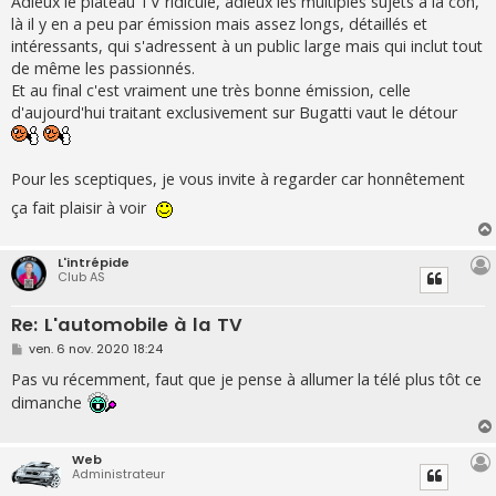
Adieux le plateau TV ridicule, adieux les multiples sujets à la con,
là il y en a peu par émission mais assez longs, détaillés et
intéressants, qui s'adressent à un public large mais qui inclut tout
de même les passionnés.
Et au final c'est vraiment une très bonne émission, celle
d'aujourd'hui traitant exclusivement sur Bugatti vaut le détour
Pour les sceptiques, je vous invite à regarder car honnêtement
ça fait plaisir à voir
L'intrépide
Club AS
Re: L'automobile à la TV
M
ven. 6 nov. 2020 18:24
e
s
Pas vu récemment, faut que je pense à allumer la télé plus tôt ce
s
dimanche
a
g
e
Web
Administrateur