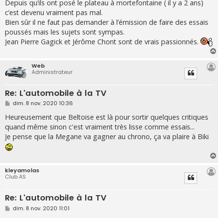
s
Depuis qu’ils ont posé le plateau à mortefontaine ( il y a 2 ans)
s
c’est devenu vraiment pas mal.
a
g
Bien sûr il ne faut pas demander à l’émission de faire des essais
e
poussés mais les sujets sont sympas.
Jean Pierre Gagick et Jérôme Chont sont de vrais passionnés.
Web
Administrateur
Re: L'automobile à la TV
M
dim. 8 nov. 2020 10:36
e
s
Heureusement que Beltoise est là pour sortir quelques critiques
s
quand même sinon c'est vraiment très lisse comme essais...
a
g
Je pense que la Megane va gagner au chrono, ça va plaire à Biki
e
kleyamolas
Club AS
Re: L'automobile à la TV
M
dim. 8 nov. 2020 11:01
e