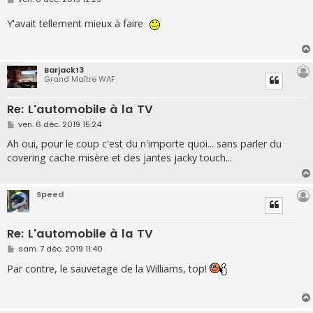
e
s
Y'avait tellement mieux à faire
s
a
g
e
Barjack13
Grand Maître WAF
Re: L'automobile à la TV
M
ven. 6 déc. 2019 15:24
e
s
Ah oui, pour le coup c'est du n'importe quoi... sans parler du
s
covering cache misère et des jantes jacky touch...
a
g
e
Speed
Re: L'automobile à la TV
M
sam. 7 déc. 2019 11:40
e
s
Par contre, le sauvetage de la Williams, top!
s
a
g
e