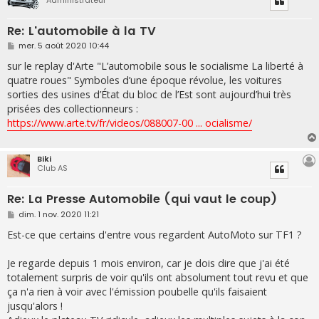
Re: L'automobile à la TV
M
mer. 5 août 2020 10:44
e
s
sur le replay d'Arte "L’automobile sous le socialisme La liberté à
s
quatre roues" Symboles d’une époque révolue, les voitures
a
g
sorties des usines d’État du bloc de l’Est sont aujourd’hui très
e
prisées des collectionneurs :
https://www.arte.tv/fr/videos/088007-00 ... ocialisme/
Biki
Club AS
Re: La Presse Automobile (qui vaut le coup)
M
dim. 1 nov. 2020 11:21
e
s
Est-ce que certains d'entre vous regardent AutoMoto sur TF1 ?
s
a
g
Je regarde depuis 1 mois environ, car je dois dire que j'ai été
e
totalement surpris de voir qu'ils ont absolument tout revu et que
ça n'a rien à voir avec l'émission poubelle qu'ils faisaient
jusqu'alors !