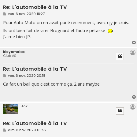
Re: L'automobile à la TV
M
ven. 6 nov. 2020 18:27
e
s
Pour Auto Moto on en avait parlé récemment, avec cjy je crois.
s
a
Ils ont bien fait de virer Brognard et l'autre pétasse
g
J'aime bien JP.
e
kleyamolas
Club AS
Re: L'automobile à la TV
M
ven. 6 nov. 2020 20:18
e
s
Ca fait un bail que c'est comme ça. 2 ans maybe.
s
a
g
e
Jox
Re: L'automobile à la TV
M
dim. 8 nov. 2020 09:52
e