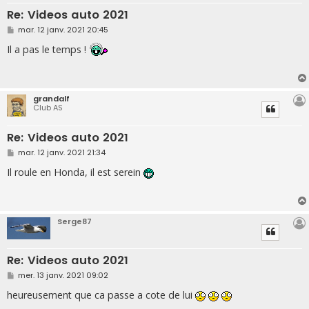
Re: Videos auto 2021
M
mar. 12 janv. 2021 20:45
e
s
Il a pas le temps !
s
a
g
e
grandalf
Club AS
Re: Videos auto 2021
M
mar. 12 janv. 2021 21:34
e
s
Il roule en Honda, il est serein
s
a
g
e
Serge87
Re: Videos auto 2021
M
mer. 13 janv. 2021 09:02
e
s
heureusement que ca passe a cote de lui
s