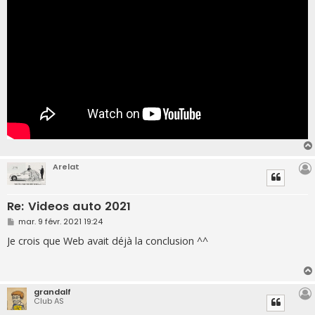
Arelat
Re: Videos auto 2021
M
mar. 9 févr. 2021 19:24
e
s
Je crois que Web avait déjà la conclusion ^^
s
a
g
e
grandalf
Club AS