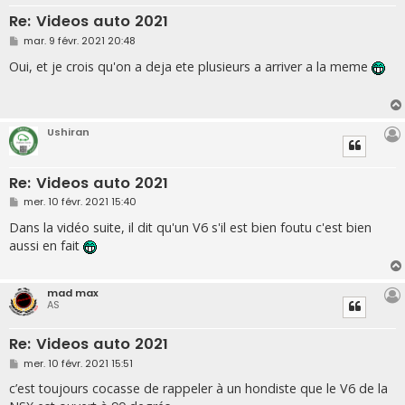
Re: Videos auto 2021
M
mar. 9 févr. 2021 20:48
e
s
Oui, et je crois qu'on a deja ete plusieurs a arriver a la meme
s
a
g
e
Ushiran
Re: Videos auto 2021
M
mer. 10 févr. 2021 15:40
e
s
Dans la vidéo suite, il dit qu'un V6 s'il est bien foutu c'est bien
s
aussi en fait
a
g
e
mad max
AS
Re: Videos auto 2021
M
mer. 10 févr. 2021 15:51
e
s
c’est toujours cocasse de rappeler à un hondiste que le V6 de la
s