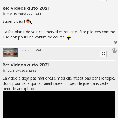
Re: Videos auto 2021
M
mer. 10 mars 2021 12:33
e
s
Super vidéo !
s
a
g
Ca fait plaisir de voir ces merveilles rouler et être pilotées comme
e
il se doit pour une voiture de course.
jean-louis54
Re: Videos auto 2021
M
jeu. 8 avr. 2021 12:52
e
s
La video a déjà pas mal circulé mais elle n'était pas dans le topic,
s
donc pour ceux qui l'auraient ratée, un peu de joie dans cette
a
g
période autophobe.
e