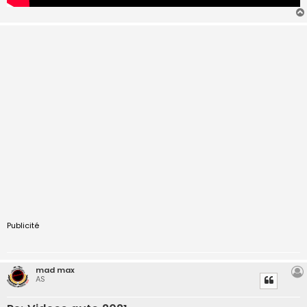
Publicité
mad max
AS