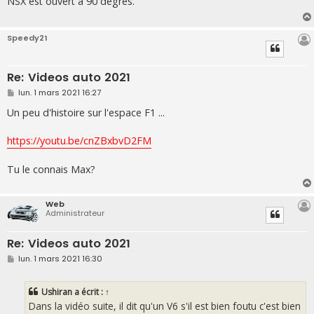
NSX est ouvert à 90 degrés.
a
g
e
Speedy21
Re: Videos auto 2021
M
lun. 1 mars 2021 16:27
e
s
Un peu d'histoire sur l'espace F1 ...
s
a
g
https://youtu.be/cnZBxbvD2FM
e
Tu le connais Max?
Web
Administrateur
Re: Videos auto 2021
M
lun. 1 mars 2021 16:30
e
s
s
Ushiran
a écrit :
↑
a
g
Dans la vidéo suite, il dit qu'un V6 s'il est bien foutu c'est bien
e