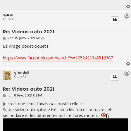
a
g
e
Sylkill
Club AS
Re: Videos auto 2021
M
ven. 15 janv. 2021 14:56
e
s
Le virage pouet-pouet !
s
a
g
https://www.facebook.com/watch/?v=1052421348516387
e
grandalf
Club AS
Re: Videos auto 2021
M
lun. 8 févr. 2021 09:54
e
s
Je crois que je ne l'avais pas posté celle ci.
s
Super vidéo qui explique très bien les forces primaires et
a
g
secondaire et les différentes architectures moteur !
e