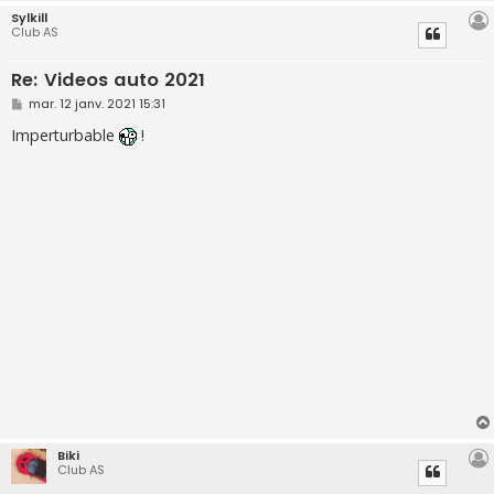
Sylkill
Club AS
Re: Videos auto 2021
M
mar. 12 janv. 2021 15:31
e
s
Imperturbable
!
s
a
g
e
Biki
Club AS