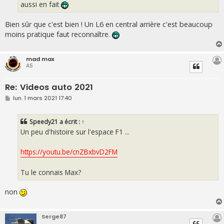
aussi en fait
Bien sûr que c'est bien ! Un L6 en central arrière c'est beaucoup
moins pratique faut reconnaître.
mad max
AS
Re: Videos auto 2021
M
lun. 1 mars 2021 17:40
e
s
s
Speedy21
a écrit :
↑
a
g
Un peu d'histoire sur l'espace F1 ...
e
https://youtu.be/cnZBxbvD2FM
Tu le connais Max?
non
Serge87