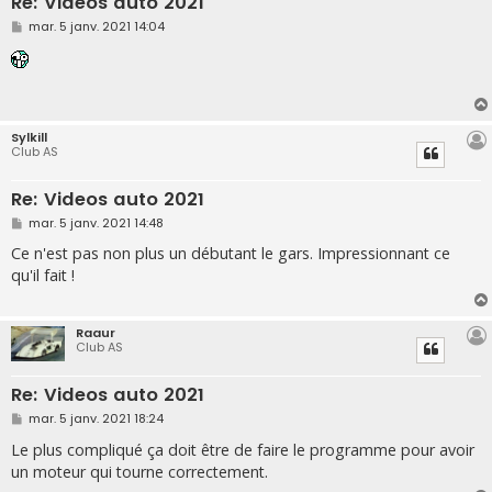
Re: Videos auto 2021
M
mar. 5 janv. 2021 14:04
e
s
s
a
g
e
Sylkill
Club AS
Re: Videos auto 2021
M
mar. 5 janv. 2021 14:48
e
s
Ce n'est pas non plus un débutant le gars. Impressionnant ce
s
qu'il fait !
a
g
e
Raaur
Club AS
Re: Videos auto 2021
M
mar. 5 janv. 2021 18:24
e
s
Le plus compliqué ça doit être de faire le programme pour avoir
s
un moteur qui tourne correctement.
a
g