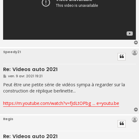
Speedy21
Re: Videos auto 2021
M
ven. 9 avr. 2021 19:21
e
s
Peut être une petite série de vidéos sympa à regarder sur la
s
construction de réplique berlinette...
a
g
e
https://m.youtube.com/watch?v=fJdLtOPbg ... e=youtu.be
Regis
Re: Videos auto 2021