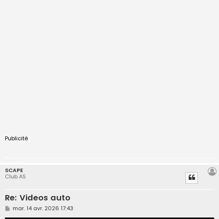
Publicité
SCAPE
Club AS
Re: Videos auto
M
mar. 14 avr. 2026 17:43
e