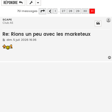
Répondre
Page
31
sur
31
751 messages
1
…
27
28
29
30
31
Précédente
SCAPE
Club AS
Re: Rions un peu avec les marketeux
M
dim. 5 juil. 2026 16:36
e
s
s
a
g
e