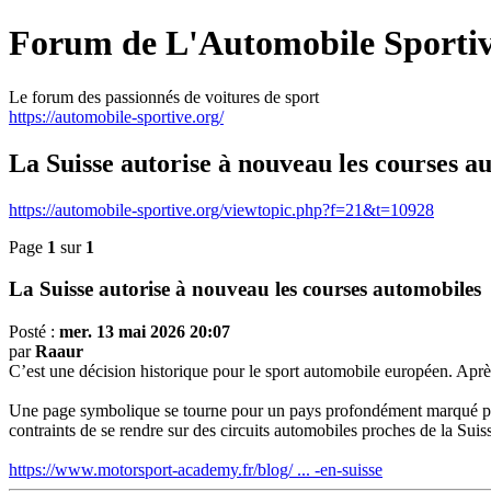
Forum de L'Automobile Sporti
Le forum des passionnés de voitures de sport
https://automobile-sportive.org/
La Suisse autorise à nouveau les courses a
https://automobile-sportive.org/viewtopic.php?f=21&t=10928
Page
1
sur
1
La Suisse autorise à nouveau les courses automobiles
Posté :
mer. 13 mai 2026 20:07
par
Raaur
C’est une décision historique pour le sport automobile européen. Après 
Une page symbolique se tourne pour un pays profondément marqué par l
contraints de se rendre sur des circuits automobiles proches de la Suiss
https://www.motorsport-academy.fr/blog/ ... -en-suisse