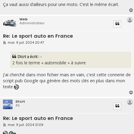
Ça vaut aussi d’ailleurs pour une moto. C’est le même écart.
Web
Administrateur
Re: Le sport auto en France
M
mar. 9 juil. 2024 20:47
e
s
s
Dtcrt
a écrit :
↑
a
g
2 fois le terme « automobile » à suivre
e
J'ai cherché dans mon fichier mais en vain, c'est cette connerie de
script pub Google qui génère des mots clés en plus dans mon
texte
Dtcrt
AS
Re: Le sport auto en France
M
mar. 9 juil. 2024 21:09
e
s