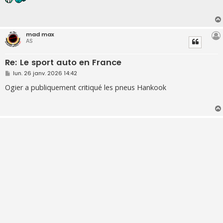
s
a
g
e
mad max
AS
Re: Le sport auto en France
M
lun. 26 janv. 2026 14:42
e
s
Ogier a publiquement critiqué les pneus Hankook
s
a
g
e