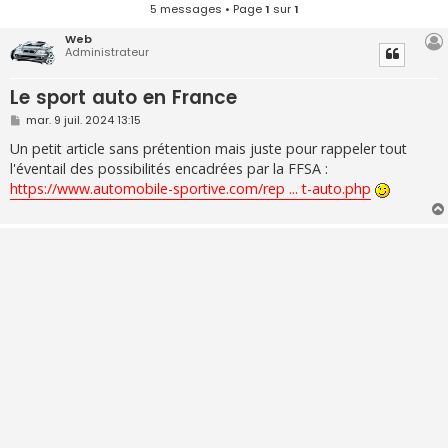
5 messages • Page
1
sur
1
Web
Administrateur
Le sport auto en France
M
mar. 9 juil. 2024 13:15
e
s
Un petit article sans prétention mais juste pour rappeler tout
s
l'éventail des possibilités encadrées par la FFSA :
a
g
https://www.automobile-sportive.com/rep ... t-auto.php
e