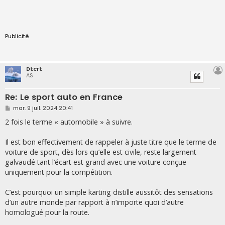
Publicité
Dtcrt
AS
Re: Le sport auto en France
M
mar. 9 juil. 2024 20:41
e
s
2 fois le terme « automobile » à suivre.
s
a
g
Il est bon effectivement de rappeler à juste titre que le terme de
e
voiture de sport, dès lors qu’elle est civile, reste largement
galvaudé tant l’écart est grand avec une voiture conçue
uniquement pour la compétition.
C’est pourquoi un simple karting distille aussitôt des sensations
d’un autre monde par rapport à n’importe quoi d’autre
homologué pour la route.