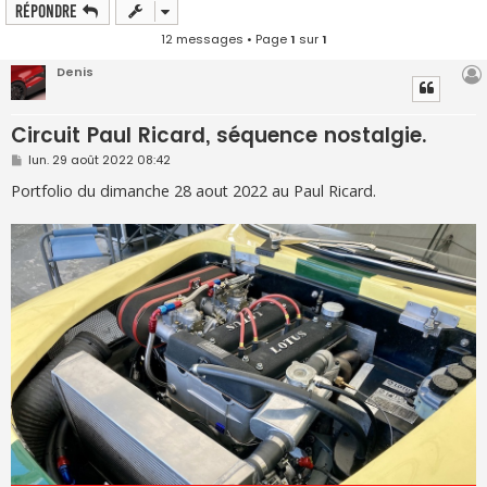
Répondre
12 messages • Page
1
sur
1
Denis
Circuit Paul Ricard, séquence nostalgie.
M
lun. 29 août 2022 08:42
e
s
Portfolio du dimanche 28 aout 2022 au Paul Ricard.
s
a
g
e