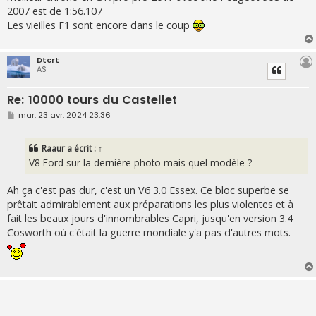
2007 est de 1:56.107
Les vieilles F1 sont encore dans le coup
Dtcrt
AS
Re: 10000 tours du Castellet
M
mar. 23 avr. 2024 23:36
e
s
s
Raaur
a écrit :
↑
a
g
V8 Ford sur la dernière photo mais quel modèle ?
e
Ah ça c'est pas dur, c'est un V6 3.0 Essex. Ce bloc superbe se
prêtait admirablement aux préparations les plus violentes et à
fait les beaux jours d'innombrables Capri, jusqu'en version 3.4
Cosworth où c'était la guerre mondiale y'a pas d'autres mots.