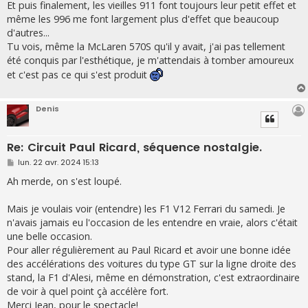
Et puis finalement, les vieilles 911 font toujours leur petit effet et
même les 996 me font largement plus d'effet que beaucoup
d'autres...
Tu vois, même la McLaren 570S qu'il y avait, j'ai pas tellement
été conquis par l'esthétique, je m'attendais à tomber amoureux
et c'est pas ce qui s'est produit
Denis
Re: Circuit Paul Ricard, séquence nostalgie.
M
lun. 22 avr. 2024 15:13
e
s
Ah merde, on s'est loupé.
s
a
g
Mais je voulais voir (entendre) les F1 V12 Ferrari du samedi. Je
e
n'avais jamais eu l'occasion de les entendre en vraie, alors c'était
une belle occasion.
Pour aller régulièrement au Paul Ricard et avoir une bonne idée
des accélérations des voitures du type GT sur la ligne droite des
stand, la F1 d'Alesi, même en démonstration, c'est extraordinaire
de voir à quel point çà accélère fort.
Merci Jean, pour le spectacle!