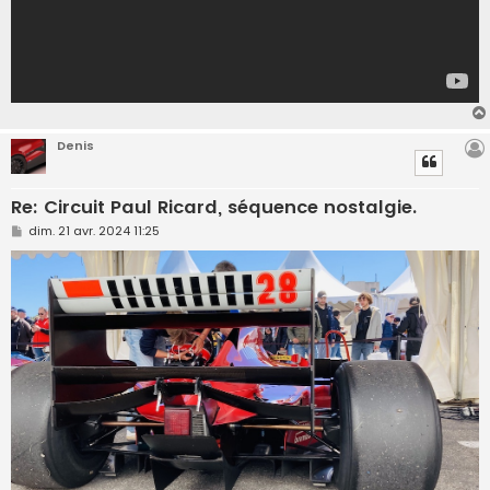
Denis
Re: Circuit Paul Ricard, séquence nostalgie.
M
dim. 21 avr. 2024 11:25
e
s
s
a
g
e