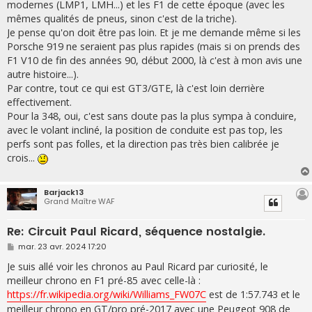
modernes (LMP1, LMH...) et les F1 de cette époque (avec les
mêmes qualités de pneus, sinon c'est de la triche).
Je pense qu'on doit être pas loin. Et je me demande même si les
Porsche 919 ne seraient pas plus rapides (mais si on prends des
F1 V10 de fin des années 90, début 2000, là c'est à mon avis une
autre histoire...).
Par contre, tout ce qui est GT3/GTE, là c'est loin derrière
effectivement.
Pour la 348, oui, c'est sans doute pas la plus sympa à conduire,
avec le volant incliné, la position de conduite est pas top, les
perfs sont pas folles, et la direction pas très bien calibrée je
crois...
Barjack13
Grand Maître WAF
Re: Circuit Paul Ricard, séquence nostalgie.
M
mar. 23 avr. 2024 17:20
e
s
Je suis allé voir les chronos au Paul Ricard par curiosité, le
s
meilleur chrono en F1 pré-85 avec celle-là :
a
g
https://fr.wikipedia.org/wiki/Williams_FW07C
est de 1:57.743 et le
e
meilleur chrono en GT/pro pré-2017 avec une Peugeot 908 de