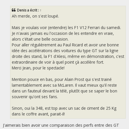
s
s
Denis
a écrit :
↑
a
g
Ah merde, on s'est loupé.
e
Mais je voulais voir (entendre) les F1 V12 Ferrari du samedi.
Je n'avais jamais eu l'occasion de les entendre en vraie,
alors c'était une belle occasion.
Pour aller régulièrement au Paul Ricard et avoir une bonne
idée des accélérations des voitures du type GT sur la ligne
droite des stand, la F1 d'Alesi, même en démonstration, c'est
extraordinaire de voir à quel point çà accélère fort.
Merci Jean, pour le spectacle!
Mention pouce en bas, pour Alain Prost qui s'est trainé
lamentablement avec sa McLaren. Il vaut mieux qu'il reste
dans un fauteuil devant la télé, plutôt que se saper le bon
souvenir qu'ont ses fans.
Sinon, oui la 348, est top avec un sac de ciment de 25 Kg
dans le coffre avant, parait-il!
J'aimerais bien avoir une comparaison des perfs entre des GT