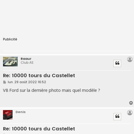
Publicité
Raaur
Club AS
Re: 10000 tours du Castellet
M
lun. 29 août 2022 16:52
e
s
V8 Ford sur la dernière photo mais quel modèle ?
s
a
g
e
Denis
Re: 10000 tours du Castellet