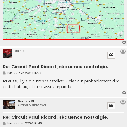
Denis
Re: Circuit Paul Ricard, séquence nostalgie.
M
lun. 22 avr. 2024 15:58
e
s
Ici aussi, il y a d'autres "Castellet". Cela veut probablement dire
s
petit chateau, et c'est assez répandu.
a
g
e
Barjack13
Grand Maître WAF
Re: Circuit Paul Ricard, séquence nostalgie.
M
lun. 22 avr. 2024 16:49
e