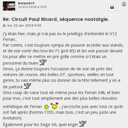
Barjack13
Grand Maître WAF
Re: Circuit Paul Ricard, séquence nostalgie.
M
lun. 22 avr. 2024 11:43
e
s
J'y étais hier, mais je n'ai pas eu le privilège d'entendre le V12
s
Ferrari...
a
g
Par contre, c'est toujours sympa de pouvoir accéder aux stands,
e
et de voir sortir des box les F1 (pré-85) et les voir passer devant
toi pour aller se mettre en pré-grille comme si t'étais un
personnel du team
Sinon, ça donne toujours l'occasion de de voir de près des
voitures de course, des belles GT, sportives, vieilles en tout
genre, tu sais même plus où donner de la tête tellement y en a
de partout
Gros coup de cœur tout de même pour les Ferrari 348, et bien
pour moi, c'est tout simplement une des plus belles réussites
esthétique de Ferrari
, j'accroche pas avec tout ce qu'ils
ont fait après (hormis F355, mais bon, c'est un peu juste une
évolution).
Également pour les Exige V6, quel engin