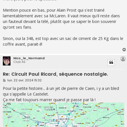
Mention pouce en bas, pour Alain Prost qui s'est trainé
lamentablement avec sa McLaren. Il vaut mieux qu'il reste dans
un fauteuil devant la télé, plutôt que se saper le bon souvenir
qu'ont ses fans.
Sinon, oui la 348, est top avec un sac de ciment de 25 Kg dans le
coffre avant, parait-il!
Nico_le_Normand
Club AS
Re: Circuit Paul Ricard, séquence nostalgie.
M
lun. 22 avr. 2024 15:32
e
s
Pour la petite histoire... à un jet de pierre de Caen, i y a un bled
s
qui s'appelle Le Castelet.
a
g
Ça me fait toujours marrer quand je passe par là !
e