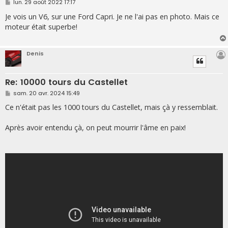
M
lun. 29 août 2022 17:17
e
s
Je vois un V6, sur une Ford Capri. Je ne l'ai pas en photo. Mais ce
s
moteur était superbe!
a
g
e
Denis
Re: 10000 tours du Castellet
M
sam. 20 avr. 2024 15:49
e
s
Ce n'était pas les 1000 tours du Castellet, mais çà y ressemblait.
s
a
g
Après avoir entendu çà, on peut mourrir l'âme en paix!
e