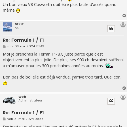
g
Un bon vieux V8 Cosworth doit être plus facile d'accès quand
e
même
Dtcrt
AS
Re: Formule 1 / F1
M
mar. 23 avr. 2024 23:49
e
s
Moi je prendrais la Ferrari F1-87, juste parce que c'est
s
objectivement la plus jolie. De plus, ses 900 ch devraient suffirent
a
g
à m'amuser pour les 300 prochaines années au moins.
e
Bon pas de bol elle est déjà vendue, j'arrive trop tard. Quel con.
Web
Administrateur
Re: Formule 1 / F1
M
ven. 31 mai 2024 09:38
e
s
Devinette : quelle est l'équipe qui a dû quitter la F1 à cause de la