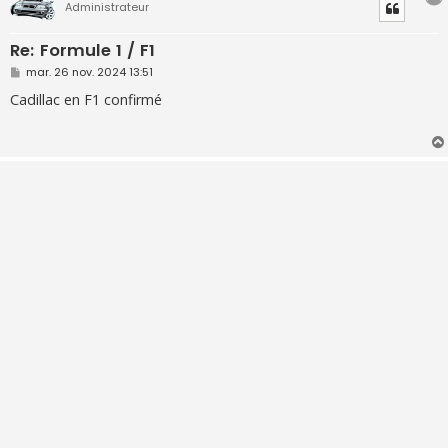
Administrateur
Re: Formule 1 / F1
M
mar. 26 nov. 2024 13:51
e
s
Cadillac en F1 confirmé
s
a
g
e