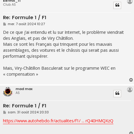
kermit_11
Club AS
Re: Formule 1 / F1
M
mer. 7 août 2024 10:27
e
s
De ce que j’ai entendu et lu sur Internet, le problème viendrait
s
des Anglais, et pas de Viry Châtillon.
a
g
Mais ce sont les Français qui trinquent pour les mauvais
e
assemblages, des voitures et le châssis qui serait pas aussi
performant qu’espérer.
Mais, Viry-Châtillon Basculerait sur le programme WEC en
« compensation »
mad max
AS
Re: Formule 1 / F1
M
sam. 31 août 2024 20:33
e
s
https://www.autohebdo.fr/actualites/f1/ ... rQ40HMQXzQ
s
a
g