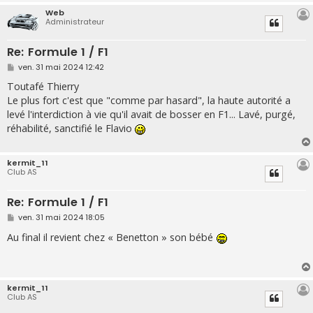
Web
Administrateur
Re: Formule 1 / F1
M
ven. 31 mai 2024 12:42
e
s
Toutafé Thierry
s
Le plus fort c'est que "comme par hasard", la haute autorité a
a
g
levé l'interdiction à vie qu'il avait de bosser en F1... Lavé, purgé,
e
réhabilité, sanctifié le Flavio
kermit_11
Club AS
Re: Formule 1 / F1
M
ven. 31 mai 2024 18:05
e
s
Au final il revient chez « Benetton » son bébé
s
a
g
e
kermit_11
Club AS