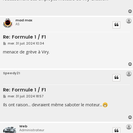
s
a
g
e
mad max
AS
Re: Formule 1 / F1
M
mer. 31 juil. 2024 10:34
e
s
menace de grève à Viry.
s
a
g
e
Speedy21
Re: Formule 1 / F1
M
mer. 31 juil. 2024 18:57
e
s
Ils ont raison... devraient même saboter le moteur...
s
a
g
e
Web
Administrateur