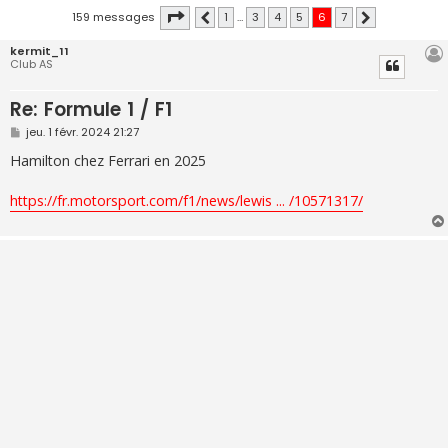
Page
6
sur
7
159 messages
1
…
3
4
5
6
7
Précédente
Suivante
kermit_11
Club AS
Re: Formule 1 / F1
M
jeu. 1 févr. 2024 21:27
e
s
Hamilton chez Ferrari en 2025
s
a
g
https://fr.motorsport.com/f1/news/lewis ... /10571317/
e