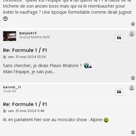
s
tricherie de son ancien boss mais qui va le réembaucher pour
a
g
éviter le naufrage ? Une époque formidable comme dirait Jugnot
e
Barjack13
Grand Maître WAF
Re: Formule 1 / F1
M
ven. 31 mai 2024 10:24
e
s
Sans chercher, je dirais Flavio Briatore ?
s
Mais l'équipe, je sais pas...
a
g
e
kermit_11
Club AS
Re: Formule 1 / F1
M
ven. 31 mai 2024 11:48
e
s
ils en parlaitent hier soir au moscato show : Alpine
s
a
g
e