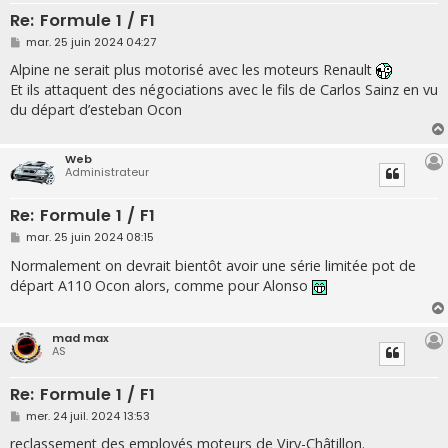
Re: Formule 1 / F1
M
mar. 25 juin 2024 04:27
e
s
Alpine ne serait plus motorisé avec les moteurs Renault
s
Et ils attaquent des négociations avec le fils de Carlos Sainz en vu
a
g
du départ d’esteban Ocon
e
Web
Administrateur
Re: Formule 1 / F1
M
mar. 25 juin 2024 08:15
e
s
Normalement on devrait bientôt avoir une série limitée pot de
s
départ A110 Ocon alors, comme pour Alonso
a
g
e
mad max
AS
Re: Formule 1 / F1
M
mer. 24 juil. 2024 13:53
e
s
reclassement des employés moteurs de Viry-Châtillon.