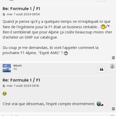
Re: Formule 1 / F1
M
mer. 7 août 2024 08:50
e
s
Quand je pense qu'il y a quelques temps on m'expliquait ici que
s
faire de l'ingénierie pour la F1 était un business rentable...
a
g
Ben il semblerait que pour Alpine ça coûte beaucoup moins cher
e
d'acheter un GMP sur catalogue.
Du coup je me demandais, ils vont l'appeler comment la
prochaine F1 Alpine, "Esprit AMG" ?
Dtcrt
AS
Re: Formule 1 / F1
M
mer. 7 août 2024 09:15
e
s
s
a
g
C’est vrai que désormais, l’esprit compte énormément.
e