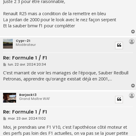
s
Juste 2 3 pour être raisonnable,
s
a
g
Renault R25 mais a condition de la remettre en bleu
e
La jordan de 2000 pour le look avec le nez façon serpent
Et la sauber bmw f1 pour compléter
Cypr-21
Modérateur
Re: Formule 1 / F1
M
lun. 22 avr. 2024 20:34
e
s
C'est marrant de voir les mariages de l'époque, Sauber Redbull
s
Petronas, apprendre qu'orange existait déjà en 2001,...
a
g
e
Barjack13
Grand Maître WAF
Re: Formule 1 / F1
M
mar. 23 avr. 2024 11:02
e
s
Moi, je prendrais une F1 V10, c'est l'apothéose côté moteur et
s
des perfs pas loin des F1 actuelles, on va pas se la jouer petite
a