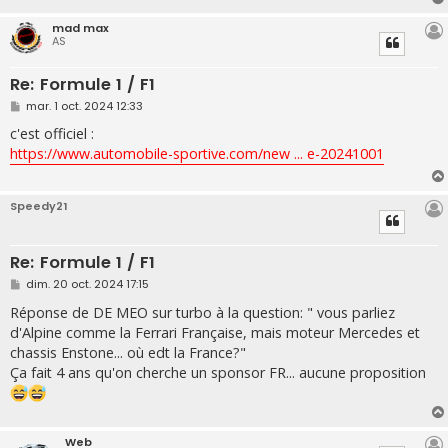
e
mad max
AS
Re: Formule 1 / F1
M
mar. 1 oct. 2024 12:33
e
s
c'est officiel :
s
https://www.automobile-sportive.com/new ... e-20241001
a
g
e
Speedy21
Re: Formule 1 / F1
M
dim. 20 oct. 2024 17:15
e
s
Réponse de DE MEO sur turbo à la question: " vous parliez
s
d'Alpine comme la Ferrari Française, mais moteur Mercedes et
a
g
chassis Enstone... où edt la France?"
e
Ça fait 4 ans qu'on cherche un sponsor FR... aucune proposition
Web