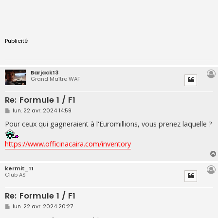
Publicité
Barjack13
Grand Maître WAF
Re: Formule 1 / F1
M
lun. 22 avr. 2024 14:59
e
s
Pour ceux qui gagneraient à l'Euromillions, vous prenez laquelle ?
s
a
g
https://www.officinacaira.com/inventory
e
kermit_11
Club AS
Re: Formule 1 / F1
M
lun. 22 avr. 2024 20:27
e