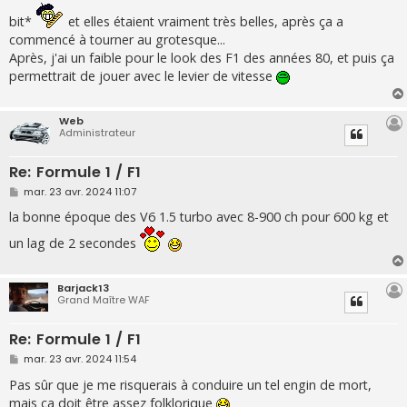
g
e
bit*
et elles étaient vraiment très belles, après ça a
commencé à tourner au grotesque...
Après, j'ai un faible pour le look des F1 des années 80, et puis ça
permettrait de jouer avec le levier de vitesse
Web
Administrateur
Re: Formule 1 / F1
M
mar. 23 avr. 2024 11:07
e
s
la bonne époque des V6 1.5 turbo avec 8-900 ch pour 600 kg et
s
a
un lag de 2 secondes
g
e
Barjack13
Grand Maître WAF
Re: Formule 1 / F1
M
mar. 23 avr. 2024 11:54
e
s
Pas sûr que je me risquerais à conduire un tel engin de mort,
s
mais ça doit être assez folklorique
a