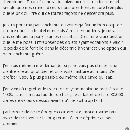
thermiques. Tout dépendra des niveaux d'interdiction pure et
a
g
simple que nos crânes d'œufs nous pondront, encore bien plus
e
que le prix du litre qui de toutes façons ne descendra plus.
Je suis pour ma part enchanté d'avoir déjà fait un bon coup de
propre dans le cheptel et en suis à me demander si je ne vais
pas continuer la purge sur les essentiels. C'est une vrai question
que je me pose. Entreposer des objets ayant vocations à valoir
le poids de la ferraille dans la décennie à venir est une option qui
ne m'enchante guère.
J'en suis même à me demander si je ne vais pas utiliser l'une
d'entre elle au quotidien et puis voilà, histoire au moins d'en
profiter jusqu'à plus possible ou même plus envie qui sait.
J'en viens à regretter le travail de psychomaniaque réalisé sur le
100S. J'aurais mieux fait de torcher ça vite fait et de faire 30.000
balles de velours dessus avant qu'il ne soit trop tard.
J'ai horreur de cette époque courtermiste, moi qui aime tant
avoir des visions sur le long terme. Ca me déprime au sens
premier..