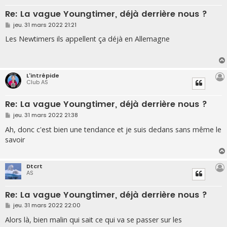
Re: La vague Youngtimer, déjà derrière nous ?
M
jeu. 31 mars 2022 21:21
e
s
Les Newtimers ils appellent ça déjà en Allemagne
s
a
g
e
L'intrépide
Club AS
Re: La vague Youngtimer, déjà derrière nous ?
M
jeu. 31 mars 2022 21:38
e
s
Ah, donc c'est bien une tendance et je suis dedans sans même le
s
savoir
a
g
e
Dtcrt
AS
Re: La vague Youngtimer, déjà derrière nous ?
M
jeu. 31 mars 2022 22:00
e
s
Alors là, bien malin qui sait ce qui va se passer sur les
s