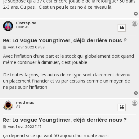
Je suppose qu'à 37 c'est encore jouable de la refourguer 50 dans
s
2-3 ans. Ou pas... C'est un peu le casino à ce niveau là.
a
g
e
L'intrépide
Club AS
Re: La vague Youngtimer, déjà derrière nous ?
M
ven. 1 avr. 2022 09:59
e
s
Avec l'inflation d'une part et le stock qui globalement doit quand
s
même continuer à diminuer, c'est jouable
a
g
e
De toutes façons, les autos de ce type sont clairement devenu
un placement financier et vu par certains comme un moyen de
ne pas subir l'inflation
mad max
AS
Re: La vague Youngtimer, déjà derrière nous ?
M
ven. 1 avr. 2022 11:17
e
s
ça dépend si ce qui vaut 50 aujourd'hui monte aussi.
s