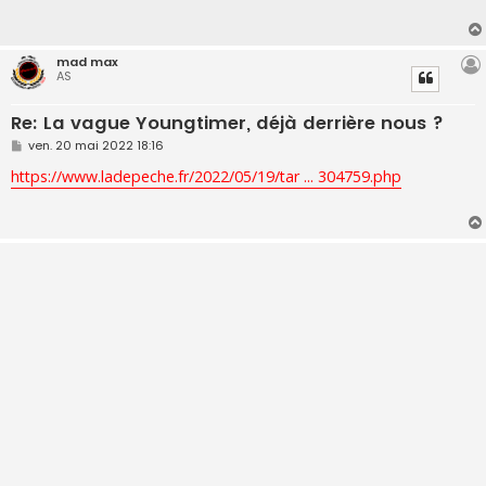
a
g
e
mad max
AS
Re: La vague Youngtimer, déjà derrière nous ?
M
ven. 20 mai 2022 18:16
e
s
https://www.ladepeche.fr/2022/05/19/tar ... 304759.php
s
a
g
e