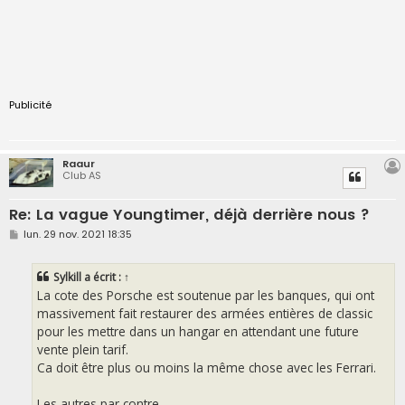
Publicité
Raaur
Club AS
Re: La vague Youngtimer, déjà derrière nous ?
M
lun. 29 nov. 2021 18:35
e
s
s
Sylkill
a écrit :
↑
a
g
La cote des Porsche est soutenue par les banques, qui ont
e
massivement fait restaurer des armées entières de classic
pour les mettre dans un hangar en attendant une future
vente plein tarif.
Ca doit être plus ou moins la même chose avec les Ferrari.
Les autres par contre......