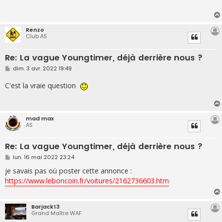
a
g
e
Renzo
Club AS
Re: La vague Youngtimer, déjà derrière nous ?
M
dim. 3 avr. 2022 19:49
e
s
C'est la vraie question
s
a
g
e
mad max
AS
Re: La vague Youngtimer, déjà derrière nous ?
M
lun. 16 mai 2022 23:24
e
s
je savais pas où poster cette annonce :
s
https://www.leboncoin.fr/voitures/2162736603.htm
a
g
e
Barjack13
Grand Maître WAF