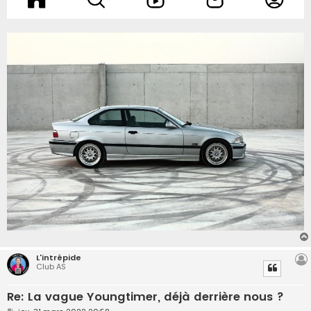
L'intrépide
Club AS
Re: La vague Youngtimer, déjà derrière nous ?
M