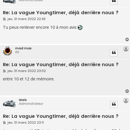
Administrateur
Re: La vague Youngtimer, déjà derrière nous ?
M
jeu. 31 mars 2022 22:43
e
s
Tu peux renlever encore 10 à mon avis
s
a
g
e
mad max
AS
Re: La vague Youngtimer, déjà derrière nous ?
M
jeu. 31 mars 2022 23:02
e
s
entre 10 et 12 de mémoire.
s
a
g
e
Web
Administrateur
Re: La vague Youngtimer, déjà derrière nous ?
M
jeu. 31 mars 2022 23:11
e
s