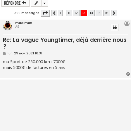
Répondre
Page
13
sur
16
399 messages
1
…
11
12
13
14
15
16
Précédente
Suivante
mad max
AS
Re: La vague Youngtimer, déjà derrière nous
?
M
lun. 29 nov. 2021 16:31
e
s
ma Sport de 250.000 km : 7000€
s
mais 5000€ de factures en 5 ans
a
g
e