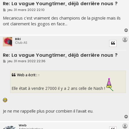
Re: La vague Youngtimer, déjà derrière nous ?
M
jeu. 31 mars 2022 22:10
e
s
Mecanicus c'est vraiment des champions de la pignole mais ils
s
ont clairement les gogos en face...
a
g
e
Biki
Club AS
Re: La vague Youngtimer, déjà derrière nous ?
M
jeu. 31 mars 2022 22:36
e
s
s
Web
a écrit :
↑
a
g
e
Elle était à vendre 27000 il y a 2 ans celle de Nash !
Je ne me rappelle plus pour combien il l’avait eu.
Web