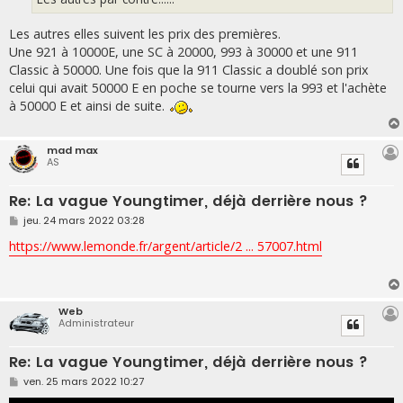
Les autres elles suivent les prix des premières.
Une 921 à 10000E, une SC à 20000, 993 à 30000 et une 911
Classic à 50000. Une fois que la 911 Classic a doublé son prix
celui qui avait 50000 E en poche se tourne vers la 993 et l'achète
à 50000 E et ainsi de suite.
mad max
AS
Re: La vague Youngtimer, déjà derrière nous ?
M
jeu. 24 mars 2022 03:28
e
s
https://www.lemonde.fr/argent/article/2 ... 57007.html
s
a
g
e
Web
Administrateur
Re: La vague Youngtimer, déjà derrière nous ?
M
ven. 25 mars 2022 10:27
e