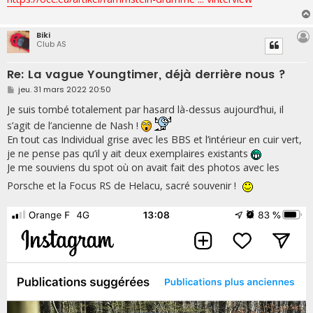
a
g
e
Biki
Club AS
Re: La vague Youngtimer, déjà derrière nous ?
M
jeu. 31 mars 2022 20:50
e
s
Je suis tombé totalement par hasard là-dessus aujourd’hui, il
s
s’agit de l’ancienne de Nash !
a
g
En tout cas Individual grise avec les BBS et l’intérieur en cuir vert,
e
je ne pense pas qu’il y ait deux exemplaires existants
Je me souviens du spot où on avait fait des photos avec les
Porsche et la Focus RS de Helacu, sacré souvenir !