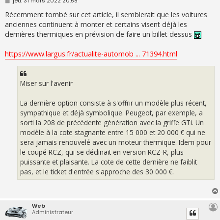
jeu. 31 mars 2022 20:58
e
s
Récemment tombé sur cet article, il semblerait que les voitures
s
anciennes continuent à monter et certains visent déjà les
a
g
dernières thermiques en prévision de faire un billet dessus
e
https://www.largus.fr/actualite-automob ... 71394.html
Miser sur l'avenir
La dernière option consiste à s'offrir un modèle plus récent,
sympathique et déjà symbolique. Peugeot, par exemple, a
sorti la 208 de précédente génération avec la griffe GTi. Un
modèle à la cote stagnante entre 15 000 et 20 000 € qui ne
sera jamais renouvelé avec un moteur thermique. Idem pour
le coupé RCZ, qui se déclinait en version RCZ-R, plus
puissante et plaisante. La cote de cette dernière ne faiblit
pas, et le ticket d'entrée s'approche des 30 000 €.
Web
Administrateur