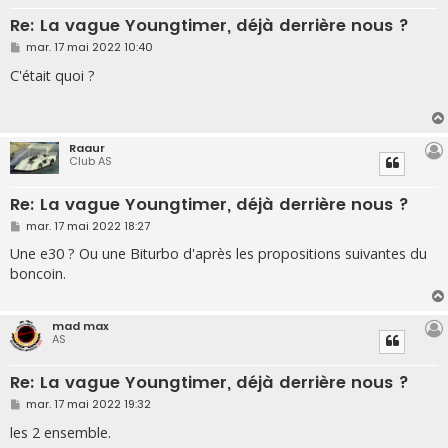
Re: La vague Youngtimer, déjà derrière nous ?
M
mar. 17 mai 2022 10:40
e
s
C'était quoi ?
s
a
g
e
Raaur
Club AS
Re: La vague Youngtimer, déjà derrière nous ?
M
mar. 17 mai 2022 18:27
e
s
Une e30 ? Ou une Biturbo d'après les propositions suivantes du
s
boncoin.
a
g
e
mad max
AS
Re: La vague Youngtimer, déjà derrière nous ?
M
mar. 17 mai 2022 19:32
e
s
les 2 ensemble.
s