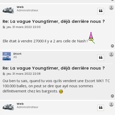
Web
Administrateur
Re: La vague Youngtimer, déjà derrière nous ?
M
jeu. 31 mars 2022 22:03
e
s
s
a
Elle était à vendre 27000 il y a 2 ans celle de Nash !
g
e
Dtcrt
AS
Re: La vague Youngtimer, déjà derrière nous ?
M
jeu. 31 mars 2022 22:08
e
s
Oui ben tu sais, quand tu vois qu'ils vendent une Escort MK1 TC
s
100.000 balles, on peut se dire que ayé nous sommes
a
g
définitivement chez les bargeots.
e
Web
Administrateur