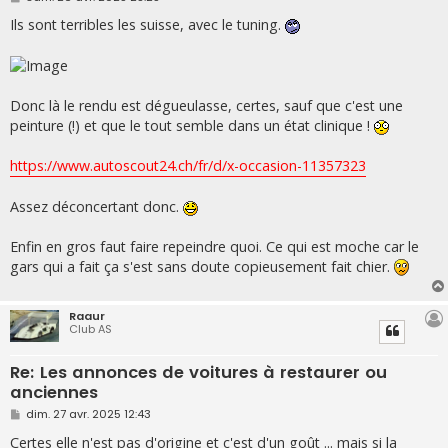
e
s
Ils sont terribles les suisse, avec le tuning.
s
a
g
e
Donc là le rendu est dégueulasse, certes, sauf que c'est une
peinture (!) et que le tout semble dans un état clinique !
https://www.autoscout24.ch/fr/d/x-occasion-11357323
Assez déconcertant donc.
Enfin en gros faut faire repeindre quoi. Ce qui est moche car le
gars qui a fait ça s'est sans doute copieusement fait chier.
Raaur
Club AS
Re: Les annonces de voitures à restaurer ou
anciennes
M
dim. 27 avr. 2025 12:43
e
s
Certes elle n'est pas d'origine et c'est d'un goût ... mais si la