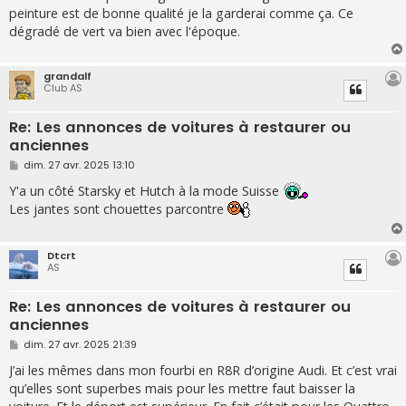
s
peinture est de bonne qualité je la garderai comme ça. Ce
a
g
dégradé de vert va bien avec l'époque.
e
grandalf
Club AS
Re: Les annonces de voitures à restaurer ou
anciennes
M
dim. 27 avr. 2025 13:10
e
s
Y'a un côté Starsky et Hutch à la mode Suisse
s
Les jantes sont chouettes parcontre
a
g
e
Dtcrt
AS
Re: Les annonces de voitures à restaurer ou
anciennes
M
dim. 27 avr. 2025 21:39
e
s
J’ai les mêmes dans mon fourbi en R8R d’origine Audi. Et c’est vrai
s
qu’elles sont superbes mais pour les mettre faut baisser la
a
g