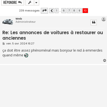
Répondre
Page
10
sur
10
239 messages
1
…
6
7
8
9
10
Précédente
Web
Administrateur
Re: Les annonces de voitures à restaurer ou
anciennes
M
ven. 5 avr. 2024 16:27
e
s
ça doit être assez phénoménal mais bonjour le nid à emmerdes
s
quand même
a
g
e