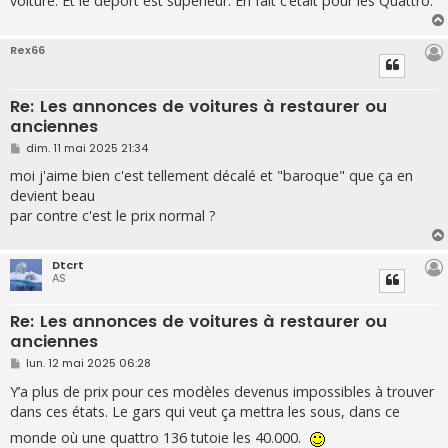
voiture. Et le déport est supérieur. En fait c’était pour les Quattro.
e
Rex66
Re: Les annonces de voitures à restaurer ou
anciennes
M
dim. 11 mai 2025 21:34
e
s
moi j'aime bien c'est tellement décalé et "baroque" que ça en
s
devient beau
a
g
par contre c'est le prix normal ?
e
Dtcrt
AS
Re: Les annonces de voitures à restaurer ou
anciennes
M
lun. 12 mai 2025 06:28
e
s
Y’a plus de prix pour ces modèles devenus impossibles à trouver
s
dans ces états. Le gars qui veut ça mettra les sous, dans ce
a
g
monde où une quattro 136 tutoie les 40.000.
e