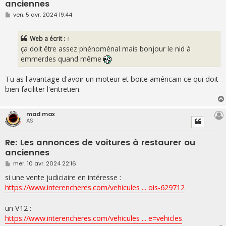
anciennes
M
ven. 5 avr. 2024 19:44
e
s
s
Web
a écrit :
↑
a
g
ça doit être assez phénoménal mais bonjour le nid à
e
emmerdes quand même
Tu as l'avantage d'avoir un moteur et boite américain ce qui doit
bien faciliter l'entretien.
mad max
AS
Re: Les annonces de voitures à restaurer ou
anciennes
M
mer. 10 avr. 2024 22:16
e
s
si une vente judiciaire en intéresse :
s
https://www.interencheres.com/vehicules ... ois-629712
a
g
e
un V12 :
https://www.interencheres.com/vehicules ... e=vehicles