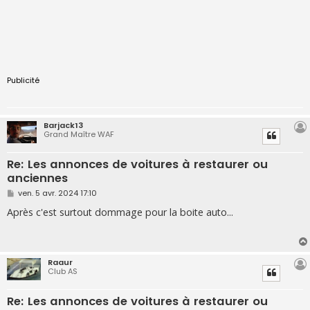
Publicité
Barjack13
Grand Maître WAF
Re: Les annonces de voitures à restaurer ou
anciennes
M
ven. 5 avr. 2024 17:10
e
s
Après c'est surtout dommage pour la boite auto...
s
a
g
e
Raaur
Club AS
Re: Les annonces de voitures à restaurer ou