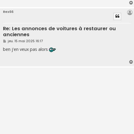
Rex66
Re: Les annonces de voitures à restaurer ou
anciennes
M
jeu. 15 mai 2025 16:17
e
s
ben j'en veux pas alors
s
a
g
e