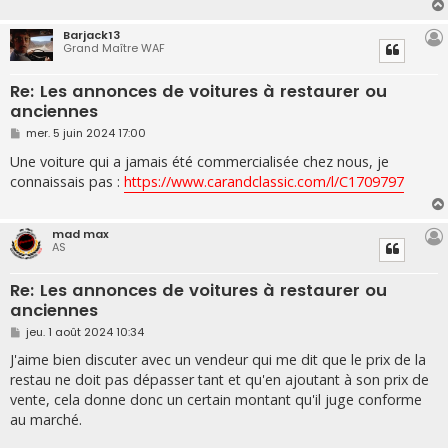
Barjack13
Grand Maître WAF
Re: Les annonces de voitures à restaurer ou
anciennes
M
mer. 5 juin 2024 17:00
e
s
Une voiture qui a jamais été commercialisée chez nous, je
s
connaissais pas :
https://www.carandclassic.com/l/C1709797
a
g
e
mad max
AS
Re: Les annonces de voitures à restaurer ou
anciennes
M
jeu. 1 août 2024 10:34
e
s
J'aime bien discuter avec un vendeur qui me dit que le prix de la
s
restau ne doit pas dépasser tant et qu'en ajoutant à son prix de
a
g
vente, cela donne donc un certain montant qu'il juge conforme
e
au marché.