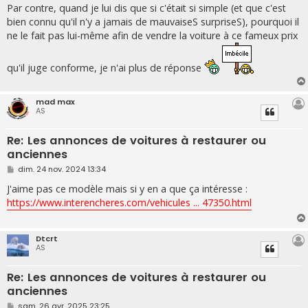
Par contre, quand je lui dis que si c'était si simple (et que c'est
bien connu qu'il n'y a jamais de mauvaiseS surpriseS), pourquoi il
ne le fait pas lui-même afin de vendre la voiture à ce fameux prix
qu'il juge conforme, je n'ai plus de réponse
mad max
AS
Re: Les annonces de voitures à restaurer ou
anciennes
M
dim. 24 nov. 2024 13:34
e
s
J'aime pas ce modèle mais si y en a que ça intéresse :
s
https://www.interencheres.com/vehicules ... 47350.html
a
g
e
Dtcrt
AS
Re: Les annonces de voitures à restaurer ou
anciennes
M
sam. 26 avr. 2025 23:25