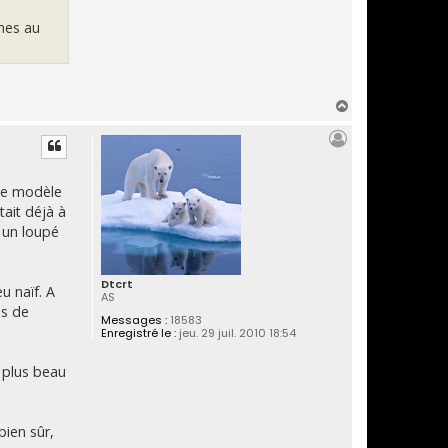
unes au
H
a
u
t
 ce modèle
tait déjà à
 un loupé
Dtcrt
u naïf. A
AS
ns de
Messages :
18583
Enregistré le :
jeu. 29 juil. 2010 18:54
e plus beau
bien sûr,