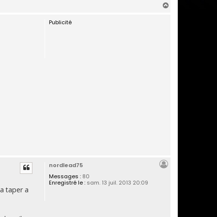
H
a
Publicité
u
t
nordlead75
Messages :
80
Enregistré le :
sam. 13 juil. 2013 20:09
ma taper a