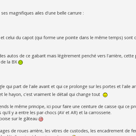
 ses magnifiques ailes d'une belle carrure :
ile et celui du capot (qui forme une pointe dans le même temps) sont
 des autos de ce gabarit mais légèrement penché vers l'arrière, cette 
n de la BX
e qui part de l'aile avant et qui ce prolonge sur les portes et l'aile a
 et le hayon, c'est vraiment le détail qui change tout
nds le même principe, ici pour faire une ceinture de caisse qui ce p
es qu'il y a entre les par-chocs (AV et AR) et la carrosserie.
mboise sur le gâteau
assages de roues arrière, les vitres de custodes, les encadrement de fe