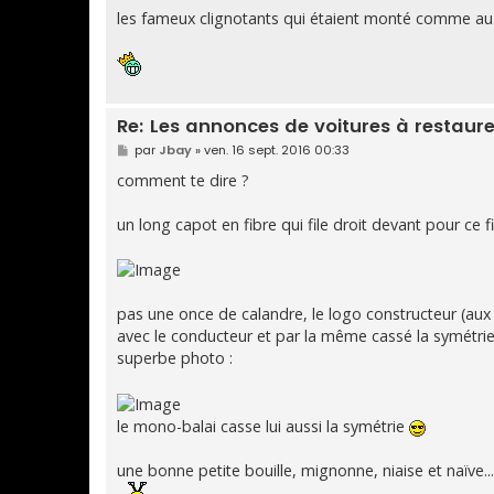
les fameux clignotants qui étaient monté comme au 
Re: Les annonces de voitures à restaure
M
par
Jbay
»
ven. 16 sept. 2016 00:33
e
s
comment te dire ?
s
a
g
un long capot en fibre qui file droit devant pour ce fi
e
pas une once de calandre, le logo constructeur (aux
avec le conducteur et par la même cassé la symétri
superbe photo :
le mono-balai casse lui aussi la symétrie
une bonne petite bouille, mignonne, niaise et naïve.