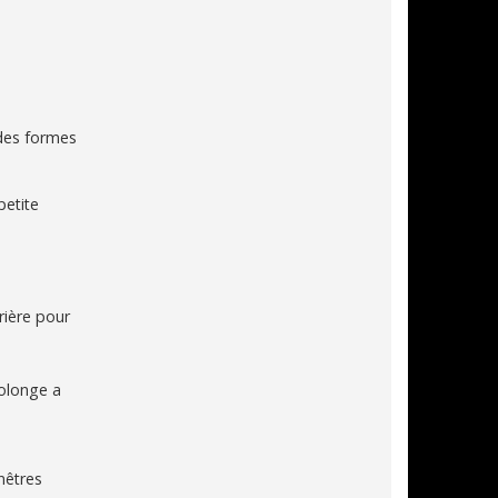
 des formes
petite
rrière pour
rolonge a
nêtres