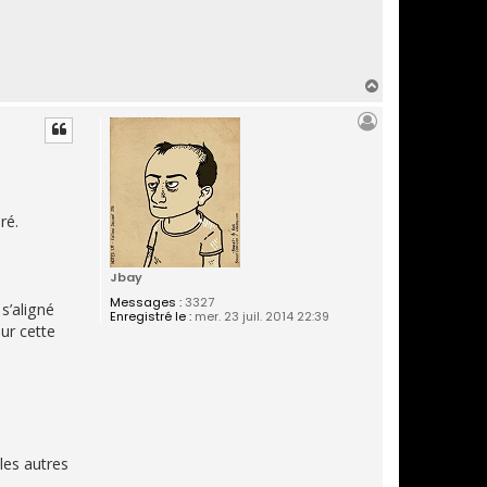
H
a
u
t
ré.
Jbay
Messages :
3327
s’aligné
Enregistré le :
mer. 23 juil. 2014 22:39
ur cette
les autres