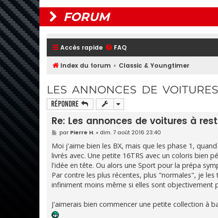
FORUM
Accès rapide
FAQ
Index du forum
Classic & Youngtimer
LES ANNONCES DE VOITURES
Répondre
Re: Les annonces de voitures à rest
M
par
Pierre H.
»
dim. 7 août 2016 23:40
e
s
Moi j'aime bien les BX, mais que les phase 1, quand 
s
livrés avec. Une petite 16TRS avec un coloris bien pét
a
g
l'idée en tête. Ou alors une Sport pour la prépa symp
e
Par contre les plus récentes, plus "normales", je le
infiniment moins même si elles sont objectivement p
J'aimerais bien commencer une petite collection à ba