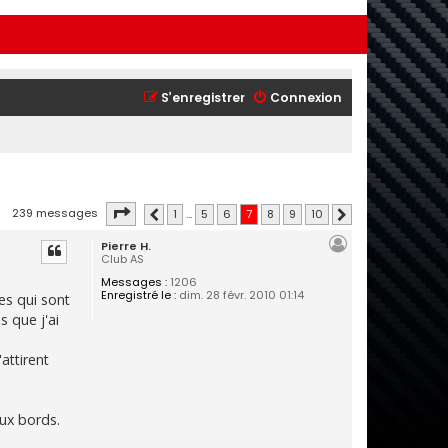
S’enregistrer
Connexion
Page
7
sur
10
239 messages
1
…
5
6
7
8
9
10
Précédente
Suivante
Pierre H.
Club AS
Messages :
1206
Enregistré le :
dim. 28 févr. 2010 01:14
es qui sont
s que j'ai
attirent
eux bords.