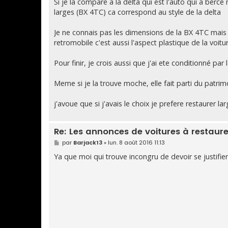
Si je la compare a la delta qui est l'auto qui a bercé 
larges (BX 4TC) ca correspond au style de la delta
Je ne connais pas les dimensions de la BX 4TC mais 
retromobile c'est aussi l'aspect plastique de la voitu
Pour finir, je crois aussi que j'ai ete conditionné 
Meme si je la trouve moche, elle fait parti du patrim
j'avoue que si j'avais le choix je prefere restaurer 
Re: Les annonces de voitures à restaure
M
par
Barjack13
»
lun. 8 août 2016 11:13
e
s
Ya que moi qui trouve incongru de devoir se justifie
s
a
g
e