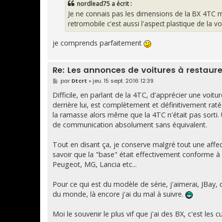
nordlead75 a écrit :
Je ne connais pas les dimensions de la BX 4TC m
retromobile c'est aussi l'aspect plastique de la v
je comprends parfaitement
Re: Les annonces de voitures à restaure
M
par
Dtcrt
»
jeu. 15 sept. 2016 12:39
e
s
Difficile, en parlant de la 4TC, d'apprécier une voi
s
derrière lui, est complètement et définitivement raté
a
g
la ramasse alors même que la 4TC n'était pas sorti.
e
de communication absolument sans équivalent.
Tout en disant ça, je conserve malgré tout une affe
savoir que la "base" était effectivement conforme à l
Peugeot, MG, Lancia etc...
Pour ce qui est du modèle de série, j'aimerai, JBay, 
du monde, là encore j'ai du mal à suivre.
Moi le souvenir le plus vif que j'ai des BX, c'est les