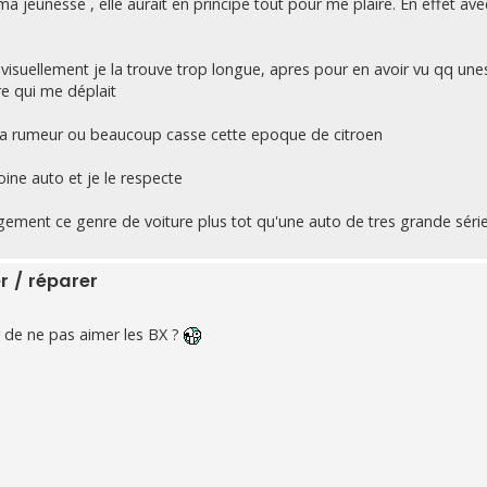
ma jeunesse , elle aurait en principe tout pour me plaire. En effet avec
visuellement je la trouve trop longue, apres pour en avoir vu qq une
re qui me déplait
par la rumeur ou beaucoup casse cette epoque de citroen
oine auto et je le respecte
largement ce genre de voiture plus tot qu'une auto de tres grande séri
r / réparer
r de ne pas aimer les BX ?