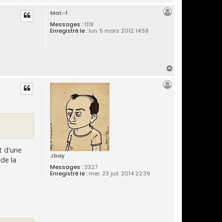
a
Mat-f
u
t
Messages :
1119
Enregistré le :
lun. 5 mars 2012 14:59
H
a
u
t
t d'une
Jbay
 de la
Messages :
3327
Enregistré le :
mer. 23 juil. 2014 22:39