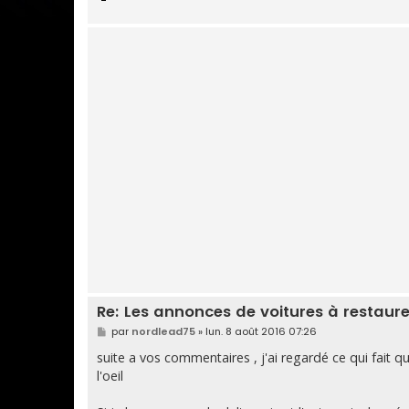
Re: Les annonces de voitures à restaure
M
par
nordlead75
»
lun. 8 août 2016 07:26
e
s
suite a vos commentaires , j'ai regardé ce qui fait 
s
l'oeil
a
g
e