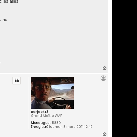
 les ailes
s au
e
H
a
u
t
Barjack13
Grand Maître WAF
Messages :
5880
Enregistré le :
mar. 8 mars 2011 12:47
H