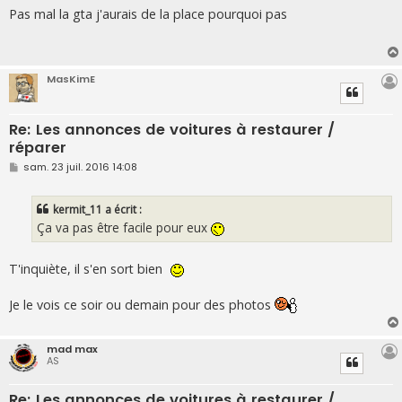
s
Pas mal la gta j'aurais de la place pourquoi pas
s
a
g
e
MasKimE
Re: Les annonces de voitures à restaurer /
réparer
M
sam. 23 juil. 2016 14:08
e
s
s
kermit_11 a écrit :
a
g
Ça va pas être facile pour eux
e
T'inquiète, il s'en sort bien
Je le vois ce soir ou demain pour des photos
mad max
AS
Re: Les annonces de voitures à restaurer /