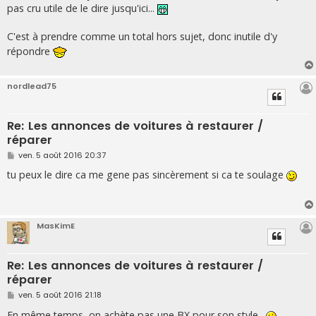
s
pas cru utile de le dire jusqu'ici...
a
g
e
C'est à prendre comme un total hors sujet, donc inutile d'y
répondre
nordlead75
Re: Les annonces de voitures à restaurer /
réparer
M
ven. 5 août 2016 20:37
e
s
tu peux le dire ca me gene pas sincèrement si ca te soulage
s
a
g
e
MasKimE
Re: Les annonces de voitures à restaurer /
réparer
M
ven. 5 août 2016 21:18
e
s
En même temps, on achète pas une BX pour son style