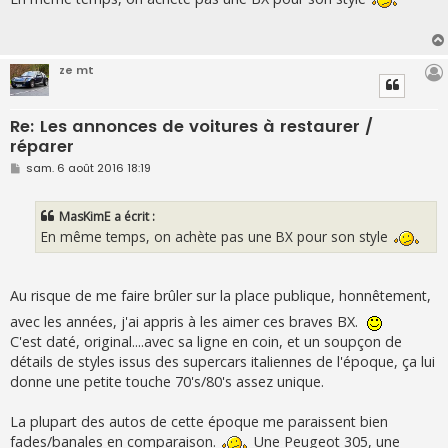
s
a
g
e
ze mt
Re: Les annonces de voitures à restaurer /
réparer
M
sam. 6 août 2016 18:19
e
s
s
MasKimE a écrit :
a
g
En même temps, on achète pas une BX pour son style
e
Au risque de me faire brûler sur la place publique, honnêtement,
avec les années, j'ai appris à les aimer ces braves BX.
C'est daté, original....avec sa ligne en coin, et un soupçon de
détails de styles issus des supercars italiennes de l'époque, ça lui
donne une petite touche 70's/80's assez unique.
La plupart des autos de cette époque me paraissent bien
fades/banales en comparaison.
Une Peugeot 305, une