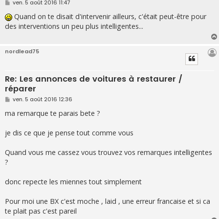
M
ven. 5 août 2016 11:47
e
s
Quand on te disait d'intervenir ailleurs, c'était peut-être pour
s
des interventions un peu plus intelligentes...
a
g
e
nordlead75
Re: Les annonces de voitures à restaurer /
réparer
M
ven. 5 août 2016 12:36
e
s
ma remarque te parais bete ?
s
a
g
je dis ce que je pense tout comme vous
e
Quand vous me cassez vous trouvez vos remarques intelligentes
?
donc repecte les miennes tout simplement
Pour moi une BX c'est moche , laid , une erreur francaise et si ca
te plait pas c'est pareil