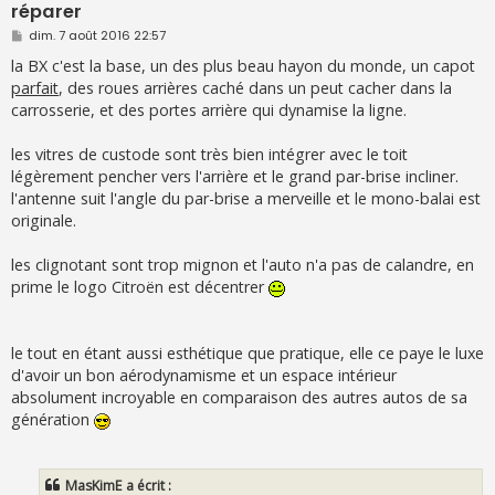
réparer
M
dim. 7 août 2016 22:57
e
s
la BX c'est la base, un des plus beau hayon du monde, un capot
s
parfait
, des roues arrières caché dans un peut cacher dans la
a
g
carrosserie, et des portes arrière qui dynamise la ligne.
e
les vitres de custode sont très bien intégrer avec le toit
légèrement pencher vers l'arrière et le grand par-brise incliner.
l'antenne suit l'angle du par-brise a merveille et le mono-balai est
originale.
les clignotant sont trop mignon et l'auto n'a pas de calandre, en
prime le logo Citroën est décentrer
le tout en étant aussi esthétique que pratique, elle ce paye le luxe
d'avoir un bon aérodynamisme et un espace intérieur
absolument incroyable en comparaison des autres autos de sa
génération
MasKimE a écrit :