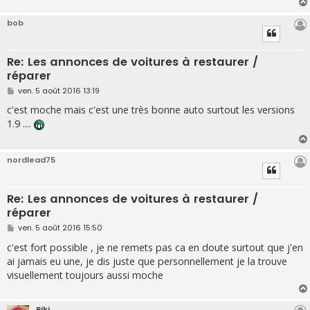
bob
Re: Les annonces de voitures à restaurer /
réparer
M
ven. 5 août 2016 13:19
e
s
c'est moche mais c'est une très bonne auto surtout les versions
s
1.9 ....
a
g
e
nordlead75
Re: Les annonces de voitures à restaurer /
réparer
M
ven. 5 août 2016 15:50
e
s
c'est fort possible , je ne remets pas ca en doute surtout que j'en
s
ai jamais eu une, je dis juste que personnellement je la trouve
a
g
visuellement toujours aussi moche
e
Biki