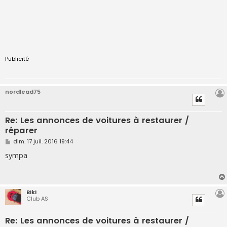
Publicité
nordlead75
Re: Les annonces de voitures à restaurer /
réparer
M
dim. 17 juil. 2016 19:44
e
s
sympa
s
a
g
e
Biki
Club AS
Re: Les annonces de voitures à restaurer /