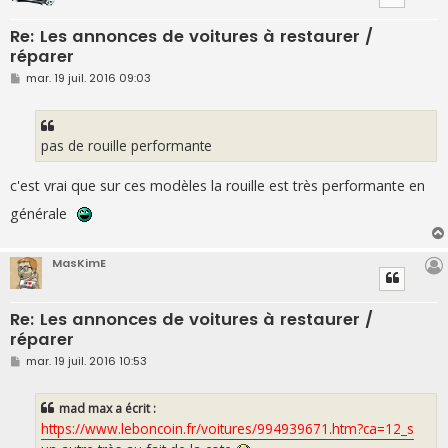
Re: Les annonces de voitures à restaurer /
réparer
M
mar. 19 juil. 2016 09:03
e
s
s
a
g
pas de rouille performante
e
c'est vrai que sur ces modèles la rouille est très performante en
générale
MasKimE
Re: Les annonces de voitures à restaurer /
réparer
M
mar. 19 juil. 2016 10:53
e
s
s
mad max a écrit :
a
g
https://www.leboncoin.fr/voitures/994939671.htm?ca=12_s
e