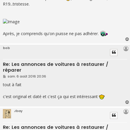
R19...tristesse.
Après, je comprends qu'on puisse ne pas adhérer.
bob
Re: Les annonces de voitures à restaurer /
réparer
M
sam. 6 août 2016 20:36
e
s
tout à fait
s
a
g
c'est original et daté et c'est ça qui est intéressant
e
Jbay
Re: Les annonces de voitures à restaurer /