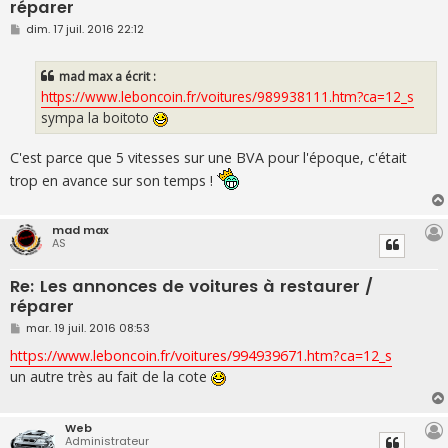
réparer
M
dim. 17 juil. 2016 22:12
e
s
s
mad max a écrit :
a
g
https://www.leboncoin.fr/voitures/989938111.htm?ca=12_s
e
sympa la boitoto
C'est parce que 5 vitesses sur une BVA pour l'époque, c'était
trop en avance sur son temps !
mad max
AS
Re: Les annonces de voitures à restaurer /
réparer
M
mar. 19 juil. 2016 08:53
e
s
https://www.leboncoin.fr/voitures/994939671.htm?ca=12_s
s
un autre très au fait de la cote
a
g
e
Web
Administrateur