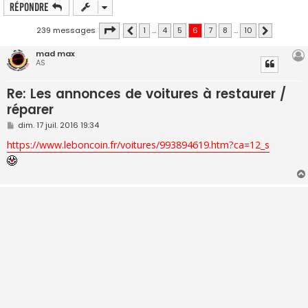
Répondre
Page
6
sur
10
239 messages
1
…
4
5
6
7
8
…
10
Précédente
Suivante
mad max
AS
Re: Les annonces de voitures à restaurer /
réparer
M
dim. 17 juil. 2016 19:34
e
s
https://www.leboncoin.fr/voitures/993894619.htm?ca=12_s
s
a
g
e