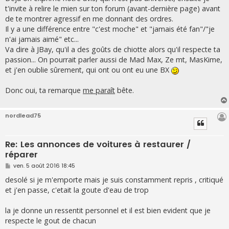
t'invite à relire le mien sur ton forum (avant-dernière page) avant
de te montrer agressif en me donnant des ordres.
Il y a une différence entre "c'est moche" et "jamais été fan"/"je
n'ai jamais aimé" etc...
Va dire à JBay, qu'il a des goûts de chiotte alors qu'il respecte ta
passion... On pourrait parler aussi de Mad Max, Ze mt, MasKime,
et j'en oublie sûrement, qui ont ou ont eu une BX
Donc oui, ta remarque
me paraît
bête.
nordlead75
Re: Les annonces de voitures à restaurer /
réparer
M
ven. 5 août 2016 18:45
e
s
desolé si je m'emporte mais je suis constamment repris , critiqué
s
et j'en passe, c'etait la goute d'eau de trop
a
g
e
la je donne un ressentit personnel et il est bien evident que je
respecte le gout de chacun