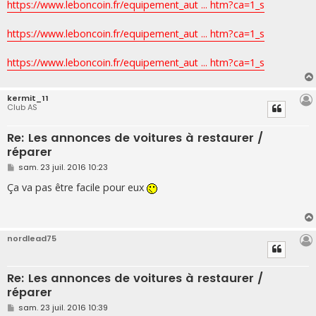
g
https://www.leboncoin.fr/equipement_aut ... htm?ca=1_s
e
https://www.leboncoin.fr/equipement_aut ... htm?ca=1_s
https://www.leboncoin.fr/equipement_aut ... htm?ca=1_s
kermit_11
Club AS
Re: Les annonces de voitures à restaurer /
réparer
M
sam. 23 juil. 2016 10:23
e
s
Ça va pas être facile pour eux
s
a
g
e
nordlead75
Re: Les annonces de voitures à restaurer /
réparer
M
sam. 23 juil. 2016 10:39
e