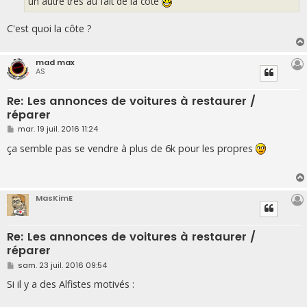
un autre très au fait de la cote
C'est quoi la côte ?
mad max
AS
Re: Les annonces de voitures à restaurer /
réparer
M
mar. 19 juil. 2016 11:24
e
s
ça semble pas se vendre à plus de 6k pour les propres
s
a
g
e
MasKimE
Re: Les annonces de voitures à restaurer /
réparer
M
sam. 23 juil. 2016 09:54
e
s
Si il y a des Alfistes motivés :
s
a