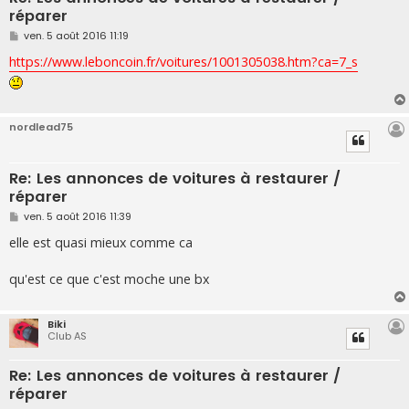
réparer
M
ven. 5 août 2016 11:19
e
s
https://www.leboncoin.fr/voitures/1001305038.htm?ca=7_s
s
a
g
e
nordlead75
Re: Les annonces de voitures à restaurer /
réparer
M
ven. 5 août 2016 11:39
e
s
elle est quasi mieux comme ca
s
a
g
qu'est ce que c'est moche une bx
e
Biki
Club AS
Re: Les annonces de voitures à restaurer /
réparer