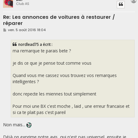
Club AS
Re: Les annonces de voitures à restaurer /
réparer
M
ven. 5 août 2016 18:04
e
s
s
nordlead75 a écrit :
a
g
ma remarque te parais bete ?
e
je dis ce que je pense tout comme vous
Quand vous me cassez vous trouvez vos remarques
intelligentes ?
donc repecte les miennes tout simplement
Pour moi une BX c'est moche , laid , une erreur francaise et
si ca te plait pas c'est pareil
Non mais...
Déjà on exprime notre avis, qui n'est pas universel, ensuite je