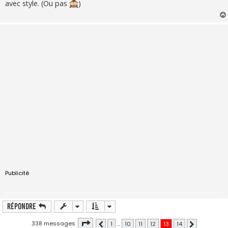
avec style. (Ou pas
)
a
g
e
Publicité
Répondre
Page
13
sur
14
338 messages
1
…
10
11
12
13
14
Précédente
Suivante