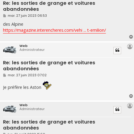
Re: les sorties de grange et voitures
abandonnées
M
mar. 27 juin 2023 06:53
e
s
des Alpine
s
https://magazine.interencheres.com/vehi ... t-emilion/
a
g
e
Web
Administrateur
Re: les sorties de grange et voitures
abandonnées
M
mar. 27 juin 2023 07:02
e
s
s
Je préfère les Aston
a
g
e
Web
Administrateur
Re: les sorties de grange et voitures
abandonnées