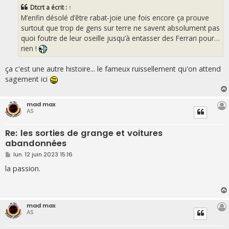
s
Dtcrt
a écrit :
↑
a
g
M’enfin désolé d’être rabat-joie une fois encore ça prouve
e
surtout que trop de gens sur terre ne savent absolument pas
quoi foutre de leur oseille jusqu’à entasser des Ferrari pour…
rien !
ça c'est une autre histoire... le fameux ruissellement qu'on attend
sagement ici
mad max
AS
Re: les sorties de grange et voitures
abandonnées
M
lun. 12 juin 2023 15:16
e
s
la passion.
s
a
g
e
mad max
AS