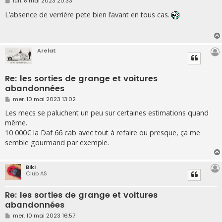
M
lun. 8 mai 2023 20:33
e
s
L’absence de verrière pete bien l’avant en tous cas.
s
a
g
e
Arelat
Re: les sorties de grange et voitures
abandonnées
M
mer. 10 mai 2023 13:02
e
s
Les mecs se paluchent un peu sur certaines estimations quand
s
même.
a
g
10 000€ la Daf 66 cab avec tout à refaire ou presque, ça me
e
semble gourmand par exemple.
Biki
Club AS
Re: les sorties de grange et voitures
abandonnées
M
mer. 10 mai 2023 16:57
e