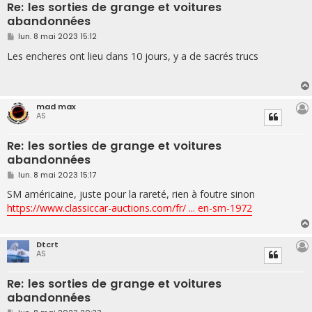
Re: les sorties de grange et voitures
abandonnées
M
lun. 8 mai 2023 15:12
e
s
Les encheres ont lieu dans 10 jours, y a de sacrés trucs
s
a
g
e
mad max
AS
Re: les sorties de grange et voitures
abandonnées
M
lun. 8 mai 2023 15:17
e
s
SM américaine, juste pour la rareté, rien à foutre sinon
s
https://www.classiccar-auctions.com/fr/ ... en-sm-1972
a
g
e
Dtcrt
AS
Re: les sorties de grange et voitures
abandonnées