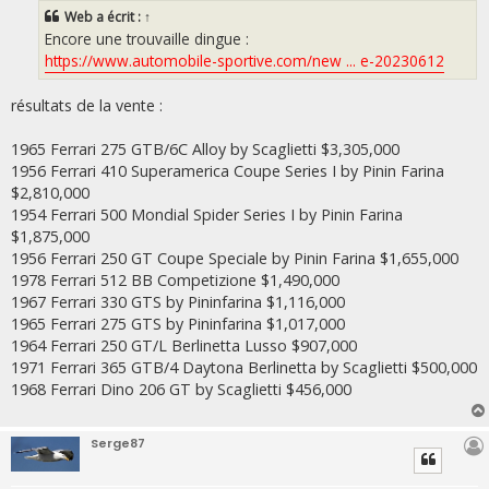
s
Web
a écrit :
↑
a
g
Encore une trouvaille dingue :
e
https://www.automobile-sportive.com/new ... e-20230612
résultats de la vente :
1965 Ferrari 275 GTB/6C Alloy by Scaglietti $3,305,000
1956 Ferrari 410 Superamerica Coupe Series I by Pinin Farina
$2,810,000
1954 Ferrari 500 Mondial Spider Series I by Pinin Farina
$1,875,000
1956 Ferrari 250 GT Coupe Speciale by Pinin Farina $1,655,000
1978 Ferrari 512 BB Competizione $1,490,000
1967 Ferrari 330 GTS by Pininfarina $1,116,000
1965 Ferrari 275 GTS by Pininfarina $1,017,000
1964 Ferrari 250 GT/L Berlinetta Lusso $907,000
1971 Ferrari 365 GTB/4 Daytona Berlinetta by Scaglietti $500,000
1968 Ferrari Dino 206 GT by Scaglietti $456,000
Serge87