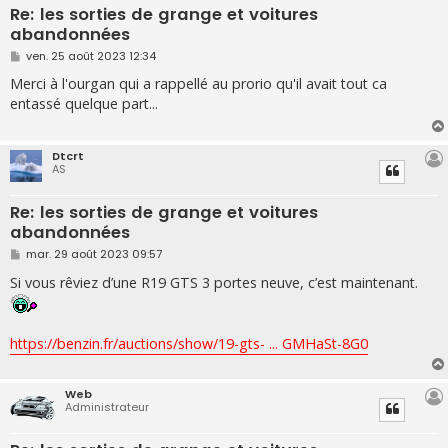
Re: les sorties de grange et voitures
abandonnées
M
ven. 25 août 2023 12:34
e
s
Merci à l'ourgan qui a rappellé au prorio qu'il avait tout ca
s
entassé quelque part...
a
g
e
Dtcrt
AS
Re: les sorties de grange et voitures
abandonnées
M
mar. 29 août 2023 09:57
e
s
Si vous rêviez d’une R19 GTS 3 portes neuve, c’est maintenant.
s
a
g
e
https://benzin.fr/auctions/show/19-gts- ... GMHaSt-8G0
Web
Administrateur