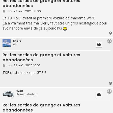
Re: les sorties de grange et voitures
abandonnées
M
mar. 29 août 2023 10:06
e
s
La 19 (TSE) c'était la première voiture de madame Web.
s
Ça a vraiment très mal vieilli, faut être un gros nostalgique pour
a
g
avoir encore envie de ça aujourd'hui
e
Dtcrt
AS
Re: les sorties de grange et voitures
abandonnées
M
mar. 29 août 2023 10:08
e
s
TSE c’est mieux que GTS ?
s
a
g
e
Web
Administrateur
Re: les sorties de grange et voitures
abandonnées