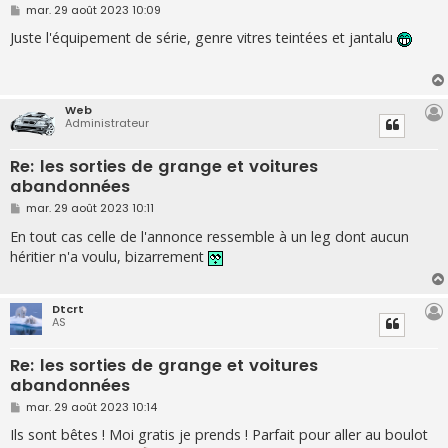
M
mar. 29 août 2023 10:09
e
s
Juste l'équipement de série, genre vitres teintées et jantalu
s
a
g
e
Web
Administrateur
Re: les sorties de grange et voitures
abandonnées
M
mar. 29 août 2023 10:11
e
s
En tout cas celle de l'annonce ressemble à un leg dont aucun
s
héritier n'a voulu, bizarrement
a
g
e
Dtcrt
AS
Re: les sorties de grange et voitures
abandonnées
M
mar. 29 août 2023 10:14
e
s
Ils sont bêtes ! Moi gratis je prends ! Parfait pour aller au boulot
s