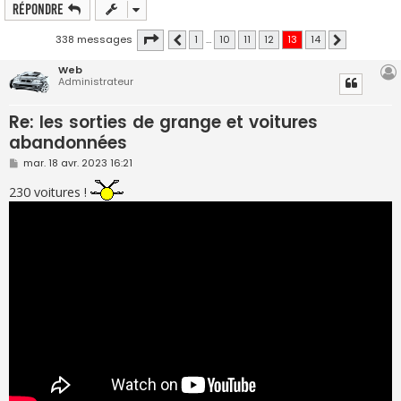
Répondre
Page
13
sur
14
338 messages
1
…
10
11
12
13
14
Précédente
Suivante
Web
Administrateur
Re: les sorties de grange et voitures
abandonnées
M
mar. 18 avr. 2023 16:21
e
s
230 voitures !
s
a
g
e