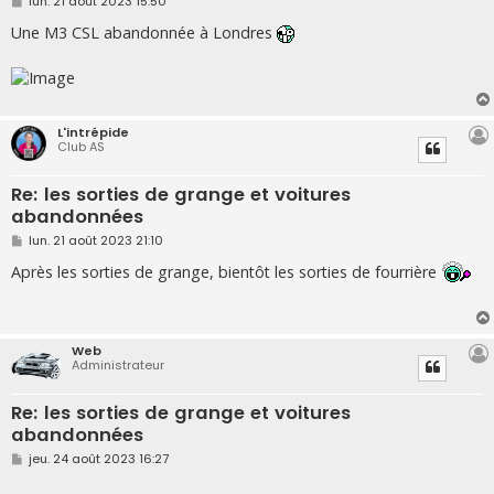
M
lun. 21 août 2023 15:50
e
s
Une M3 CSL abandonnée à Londres
s
a
g
e
L'intrépide
Club AS
Re: les sorties de grange et voitures
abandonnées
M
lun. 21 août 2023 21:10
e
s
Après les sorties de grange, bientôt les sorties de fourrière
s
a
g
e
Web
Administrateur
Re: les sorties de grange et voitures
abandonnées
M
jeu. 24 août 2023 16:27
e
s