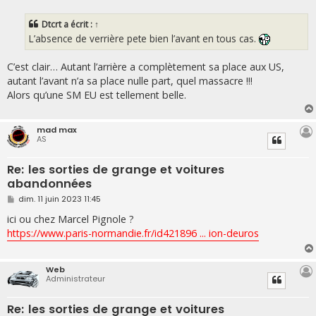
s
s
Dtcrt
a écrit :
↑
a
g
L’absence de verrière pete bien l’avant en tous cas.
e
C’est clair… Autant l’arrière a complètement sa place aux US,
autant l’avant n’a sa place nulle part, quel massacre !!!
Alors qu’une SM EU est tellement belle.
mad max
AS
Re: les sorties de grange et voitures
abandonnées
M
dim. 11 juin 2023 11:45
e
s
ici ou chez Marcel Pignole ?
s
https://www.paris-normandie.fr/id421896 ... ion-deuros
a
g
e
Web
Administrateur
Re: les sorties de grange et voitures