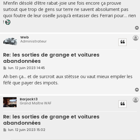
s
M’enfin désolé d’être rabat-joie une fois encore ça prouve
s
surtout que trop de gens sur terre ne savent absolument pas
a
g
quoi foutre de leur oseille jusqu’à entasser des Ferrari pour… rien
e
!
Web
Administrateur
Re: les sorties de grange et voitures
abandonnées
M
lun. 12 juin 2023 14:45
e
s
Ah ben ça... et de surcroit aux stètsse ou vaut mieux empiler les
s
féfé que payer des impots.
a
g
e
Barjack13
Grand Maître WAF
Re: les sorties de grange et voitures
abandonnées
M
lun. 12 juin 2023 15:02
e
s