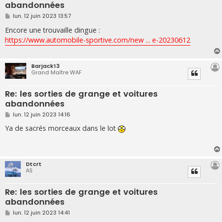
abandonnées
M
lun. 12 juin 2023 13:57
e
s
Encore une trouvaille dingue :
s
https://www.automobile-sportive.com/new ... e-20230612
a
g
e
Barjack13
Grand Maître WAF
Re: les sorties de grange et voitures
abandonnées
M
lun. 12 juin 2023 14:16
e
s
Ya de sacrés morceaux dans le lot
s
a
g
e
Dtcrt
AS
Re: les sorties de grange et voitures
abandonnées
M
lun. 12 juin 2023 14:41
e