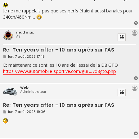
s
a
g
Je ne me rappelais pas que ses perfs étaient aussi banales pour
e
340ch/450Nm…
mad max
AS
Re: Ten years after - 10 ans après sur l'AS
M
lun. 7 août 2023 17:49
e
s
Et maintenant ce sont les 10 ans de l'essai de la D8 GTO
s
https://www.automobile-sportive.com/gui ... /d8gto.php
a
g
e
Web
Administrateur
Re: Ten years after - 10 ans après sur l'AS
M
lun. 7 août 2023 19:06
e
s
s
a
g
e