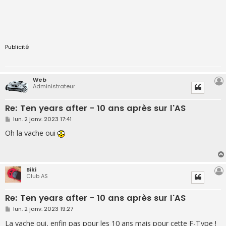
Publicité
Web
Administrateur
Re: Ten years after - 10 ans après sur l'AS
M
lun. 2 janv. 2023 17:41
e
s
Oh la vache oui
s
a
g
e
Biki
Club AS
Re: Ten years after - 10 ans après sur l'AS
M
lun. 2 janv. 2023 19:27
e
s
La vache oui, enfin pas pour les 10 ans mais pour cette F-Type !