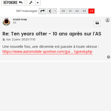
Répondre
Page
24
sur
24
587 messages
1
…
20
21
22
23
24
Précédente
mad max
AS
Re: Ten years after - 10 ans après sur l'AS
M
lun. 2 janv. 2023 17:10
e
s
Une nouvelle fois, une décennie est passée à toute vitesse :
s
https://www.automobile-sportive.com/gui ... typev6.php
a
g
e