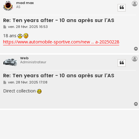
mad max
AS
Re: Ten years after - 10 ans après sur l'AS
M
ven. 28 févr. 2025 16:53
e
s
18 ans
s
https://www.automobile-sportive.com/new ... a-20250228
a
g
e
Web
Administrateur
Re: Ten years after - 10 ans après sur l'AS
M
ven. 28 févr. 2025 17:08
e
s
Direct collection
s
a
g
e