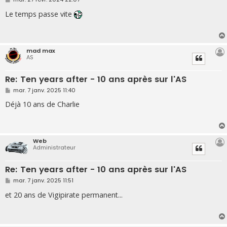
e
s
Le temps passe vite
s
a
g
e
mad max
AS
Re: Ten years after - 10 ans après sur l'AS
M
mar. 7 janv. 2025 11:40
e
s
Déjà 10 ans de Charlie
s
a
g
e
Web
Administrateur
Re: Ten years after - 10 ans après sur l'AS
M
mar. 7 janv. 2025 11:51
e
s
et 20 ans de Vigipirate permanent...
s
a
g
e