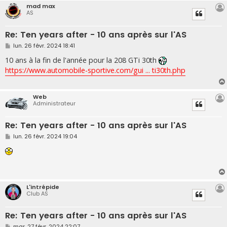
mad max
AS
Re: Ten years after - 10 ans après sur l'AS
M
lun. 26 févr. 2024 18:41
e
s
10 ans à la fin de l'année pour la 208 GTi 30th
s
https://www.automobile-sportive.com/gui ... ti30th.php
a
g
e
Web
Administrateur
Re: Ten years after - 10 ans après sur l'AS
M
lun. 26 févr. 2024 19:04
e
s
s
a
g
e
L'intrépide
Club AS
Re: Ten years after - 10 ans après sur l'AS
M
mar. 27 févr. 2024 22:07