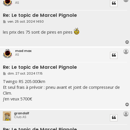
AS
Re: Le topic de Marcel Pignole
M
ven. 25 oct. 2024 14:50
e
s
les prix des 75 sont de pires en pires
s
a
g
e
mad max
AS
Re: Le topic de Marcel Pignole
M
dim. 27 oct. 2024 17:15
e
s
Twingo RS 205.000km
s
Et seul frais à prévoir : pneu avant et joint de compresseur de
a
g
Clim.
e
j’en veux 5700€
grandalf
Club AS
Re: Le topic de Marcel Pignole