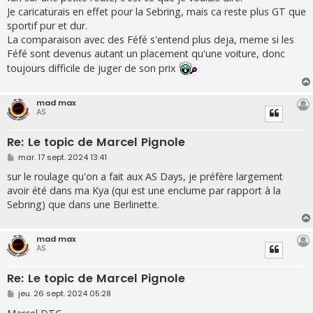
e
Je caricaturais en effet pour la Sebring, mais ca reste plus GT que
sportif pur et dur.
La comparaison avec des Féfé s'entend plus deja, meme si les
Féfé sont devenus autant un placement qu'une voiture, donc
toujours difficile de juger de son prix
mad max
AS
Re: Le topic de Marcel Pignole
M
mar. 17 sept. 2024 13:41
e
s
sur le roulage qu'on a fait aux AS Days, je préfère largement
s
avoir été dans ma Kya (qui est une enclume par rapport à la
a
g
Sebring) que dans une Berlinette.
e
mad max
AS
Re: Le topic de Marcel Pignole
M
jeu. 26 sept. 2024 05:28
e
s