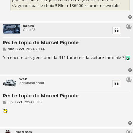
s'agrandit pas le choix !! Elle a 186000 kilomètres évolutif
SebRS
Club AS
Re: Le topic de Marcel Pignole
M
dim. 6 oct. 2024 20:44
e
s
Y a encore des gens dont la R11 turbo est la voiture familiale ?
s
a
g
e
Web
Administrateur
Re: Le topic de Marcel Pignole
M
lun. 7 oct. 2024 08:39
e
s
s
a
g
e
mad max