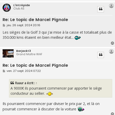
L'intrépide
Club AS
Re: Le topic de Marcel Pignole
M
jeu. 26 sept. 2024 20:16
e
s
Les sièges de la Golf 3 qui j'ai mise à la casse et totalisait plus de
s
350.000 kms étaient en bien meilleur état...
a
g
e
Barjack13
Grand Maître WAF
Re: Le topic de Marcel Pignole
M
ven. 27 sept. 2024 07:22
e
s
s
Raaur
a écrit :
↑
a
g
A 9000€ ils pourraient commencer par apporter le siège
e
conducteur au sellier.
Ils pourraient commencer par diviser le prix par 2, et là on
pourrait commencer à discuter de la voiture