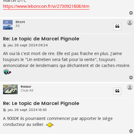
Marcel DTC
s
https://www.leboncoin.fr/vi/2730921808.htm
a
g
e
Dtcrt
AS
Re: Le topic de Marcel Pignole
M
jeu. 26 sept. 2024 09:24
e
s
Ah oui là c'est mort de rire. Elle est pas fraiche en plus. J'aime
s
toujours le "Un entretien sera fait pour la vente", toujours
a
g
annonciateur de lendemains qui déchantent et de caches-misère.
e
Raaur
Club AS
Re: Le topic de Marcel Pignole
M
jeu. 26 sept. 2024 16:43
e
s
A 9000€ ils pourraient commencer par apporter le siège
s
conducteur au sellier.
a
g
e