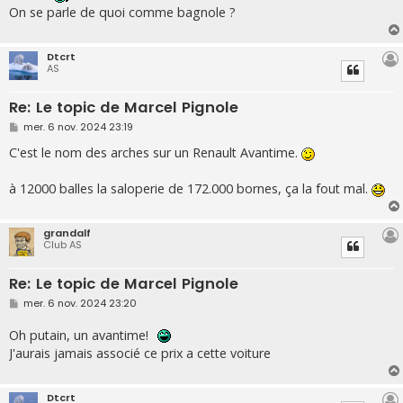
e
On se parle de quoi comme bagnole ?
Dtcrt
AS
Re: Le topic de Marcel Pignole
M
mer. 6 nov. 2024 23:19
e
s
C'est le nom des arches sur un Renault Avantime.
s
a
g
à 12000 balles la saloperie de 172.000 bornes, ça la fout mal.
e
grandalf
Club AS
Re: Le topic de Marcel Pignole
M
mer. 6 nov. 2024 23:20
e
s
Oh putain, un avantime!
s
a
J'aurais jamais associé ce prix a cette voiture
g
e
Dtcrt