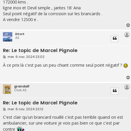
172000 kms .
ligne inox et Devil simple , jantes 18' Aria
Seul point négatif de la corrosion sur les brancards .
A vendre 12500 e .
Dtcrt
AS
Re: Le topic de Marcel Pignole
M
mer. 6 nov. 2024 23:02
e
s
À ce prix là c'est pas un peu chiant comme seul point négatif ?
s
a
g
e
grandalf
Club AS
Re: Le topic de Marcel Pignole
M
mer. 6 nov. 2024 23:12
e
s
C'est clair qu'un brancard rouillé c'est pas terrible quand on est
s
ambulancier, sur une voiture je vois pas bien ce que c'est par
a
g
contre