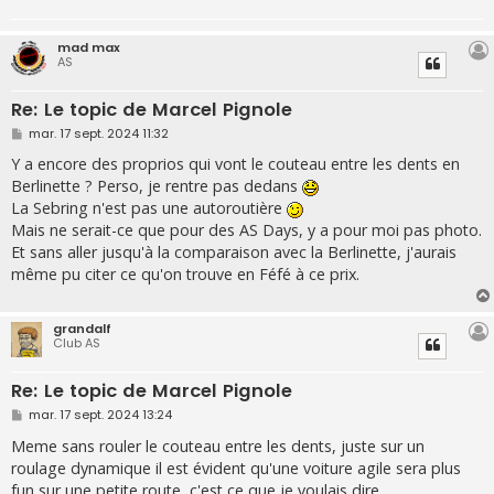
mad max
AS
Re: Le topic de Marcel Pignole
M
mar. 17 sept. 2024 11:32
e
s
Y a encore des proprios qui vont le couteau entre les dents en
s
Berlinette ? Perso, je rentre pas dedans
a
g
La Sebring n'est pas une autoroutière
e
Mais ne serait-ce que pour des AS Days, y a pour moi pas photo.
Et sans aller jusqu'à la comparaison avec la Berlinette, j'aurais
même pu citer ce qu'on trouve en Féfé à ce prix.
grandalf
Club AS
Re: Le topic de Marcel Pignole
M
mar. 17 sept. 2024 13:24
e
s
Meme sans rouler le couteau entre les dents, juste sur un
s
roulage dynamique il est évident qu'une voiture agile sera plus
a
g
fun sur une petite route, c'est ce que je voulais dire.