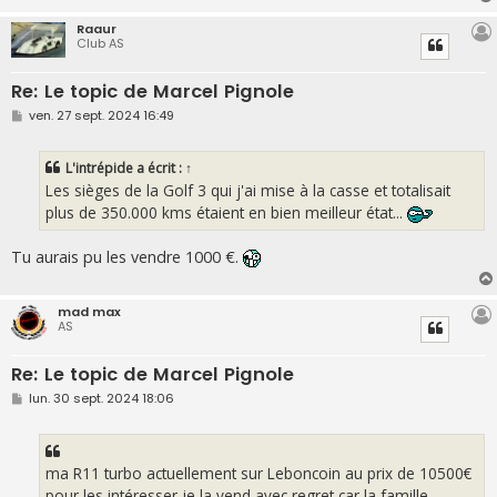
Raaur
Club AS
Re: Le topic de Marcel Pignole
M
ven. 27 sept. 2024 16:49
e
s
s
L'intrépide
a écrit :
↑
a
g
Les sièges de la Golf 3 qui j'ai mise à la casse et totalisait
e
plus de 350.000 kms étaient en bien meilleur état...
Tu aurais pu les vendre 1000 €.
mad max
AS
Re: Le topic de Marcel Pignole
M
lun. 30 sept. 2024 18:06
e
s
s
a
g
ma R11 turbo actuellement sur Leboncoin au prix de 10500€
e
pour les intéresser je la vend avec regret car la famille