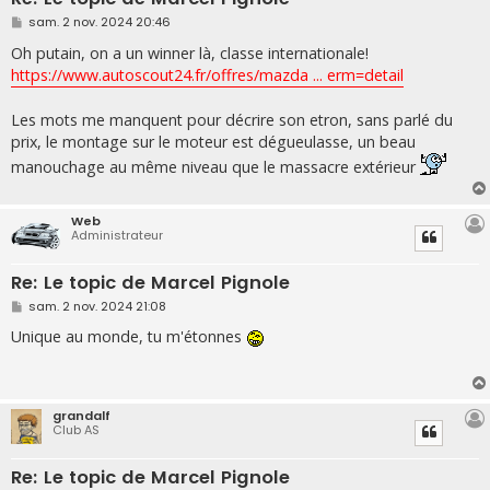
M
sam. 2 nov. 2024 20:46
e
s
Oh putain, on a un winner là, classe internationale!
s
https://www.autoscout24.fr/offres/mazda ... erm=detail
a
g
e
Les mots me manquent pour décrire son etron, sans parlé du
prix, le montage sur le moteur est dégueulasse, un beau
manouchage au même niveau que le massacre extérieur
Web
Administrateur
Re: Le topic de Marcel Pignole
M
sam. 2 nov. 2024 21:08
e
s
Unique au monde, tu m'étonnes
s
a
g
e
grandalf
Club AS
Re: Le topic de Marcel Pignole