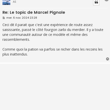
AS
Re: Le topic de Marcel Pignole
M
mer. 6 nov. 2024 23:28
e
s
Ceci dit il parait que c'est une expérience de route assez
s
saisissante, passé le côté fourgon zarbi du merdier. Il y a toute
a
g
une communauté autour de ce modèle et même des
e
rassemblements.
Comme quoi la pation va parfois se nicher dans les recoins les
plus inattendus.