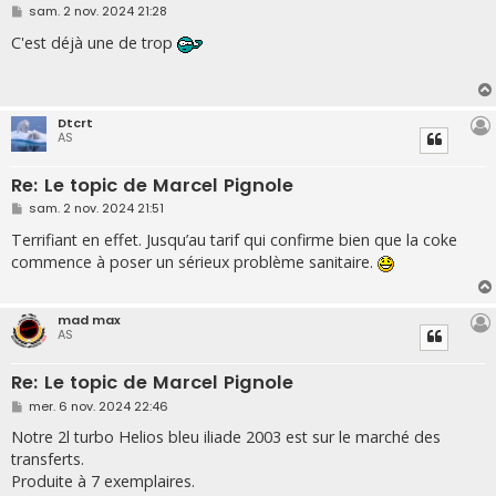
M
sam. 2 nov. 2024 21:28
e
s
C'est déjà une de trop
s
a
g
e
Dtcrt
AS
Re: Le topic de Marcel Pignole
M
sam. 2 nov. 2024 21:51
e
s
Terrifiant en effet. Jusqu’au tarif qui confirme bien que la coke
s
commence à poser un sérieux problème sanitaire.
a
g
e
mad max
AS
Re: Le topic de Marcel Pignole
M
mer. 6 nov. 2024 22:46
e
s
Notre 2l turbo Helios bleu iliade 2003 est sur le marché des
s
transferts.
a
g
Produite à 7 exemplaires.
e