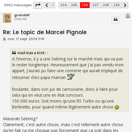
Page
236
sur
239
5962 messages
1
…
234
235
236
237
238
239
Précédente
Su
grandalf
Club AS
Re: Le topic de Marcel Pignole
M
mar. 17 sept. 2024 11:18
e
s
s
mad max
a écrit :
↑
a
g
A l'inverse, il y a une Sebring sur le marché mais qui va pas
e
le rester longtemps. Heureusement que j'ai pas vendu mon
appart, j'aurais pu faire une connerie qui aurait impliqué de
retourner chez papa maman
Roulante, dans son jus de carrosserie, donc à faire pour
celui qui en veut une en état concours.
150 000 euros. Soit moins qu'une R5 Turbo ou qu'une
Berlinette, pour quand même légèrement autre chose
Maserati Sebring?
Clairement, c'est autre chose, mais c'est tellement autre chose
qu'en fait ca me choque pas forcement que ca soit dans les