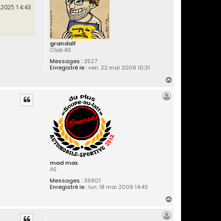
t 2025 14:43
grandalf
Club AS
Messages :
2527
Enregistré le :
ven. 22 mai 2009 10:31
H
a
u
t
mad max
AS
Messages :
36801
Enregistré le :
lun. 18 mai 2009 14:43
H
a
u