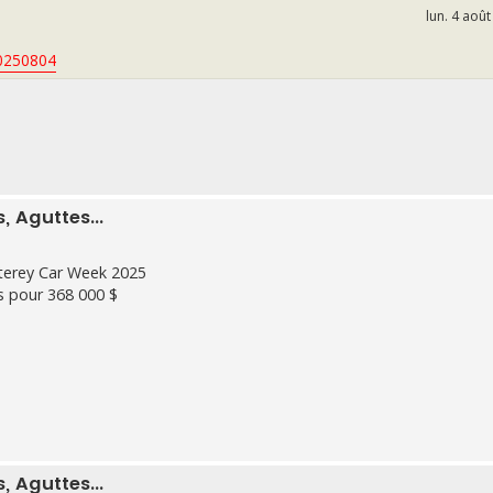
lun. 4 aoû
20250804
 Aguttes...
terey Car Week 2025
s pour 368 000 $
 Aguttes...