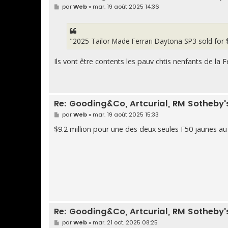
M
par
Web
»
mar. 19 août 2025 14:36
e
s
s
a
g
"2025 Tailor Made Ferrari Daytona SP3 sold for $
e
Ils vont être contents les pauv chtis nenfants de la 
Re: Gooding&Co, Artcurial, RM Sotheby's,
M
par
Web
»
mar. 19 août 2025 15:33
e
s
$9.2 million pour une des deux seules F50 jaunes 
s
a
g
e
Re: Gooding&Co, Artcurial, RM Sotheby's,
M
par
Web
»
mar. 21 oct. 2025 08:25