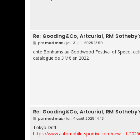
Re: Gooding&Co, Artcurial, RM Sotheby's,
M
par
mad max
»
jeu. 31 juil. 2025 13:50
e
s
ente Bonhams au Goodwood Festival of Speed, cette 
s
catalogue de 3 M€ en 2022.
a
g
e
Re: Gooding&Co, Artcurial, RM Sotheby's,
M
par
mad max
»
lun. 4 août 2025 14:43
e
s
Tokyo Drift
s
https://www.automobile-sportive.com/new ... t-202
a
g