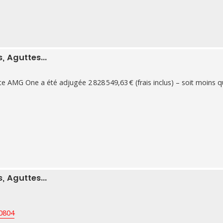
 Aguttes...
AMG One a été adjugée 2 828 549,63 € (frais inclus) – soit moins q
 Aguttes...
50804