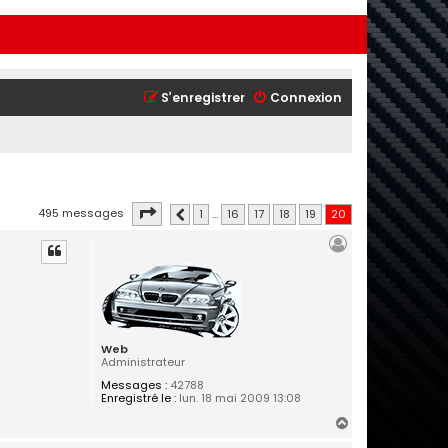
S’enregistrer
Connexion
Page
20
sur
20
495 messages
1
…
16
17
18
19
20
Précédente
Web
Administrateur
Messages :
42788
Enregistré le :
lun. 18 mai 2009 13:08
H
a