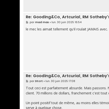
Re: Gooding&Co, Artcurial, RM Sotheby's,
M
par
mad max
»
lun. 30 juin 2025 16:54
e
s
le mec les aimait tellement qu'il roulait JAMAIS avec.
s
a
g
e
Re: Gooding&Co, Artcurial, RM Sotheby's,
M
par
Dtcrt
»
lun. 30 juin 2025 17:08
e
s
Tout ceci est parfaitement absurde. Mais passons.
s
client. 70 millions de dollars, franchement c'est tout 
a
g
e
Un point positif tout de même, au moins elles témoig
serve à quelque chose.