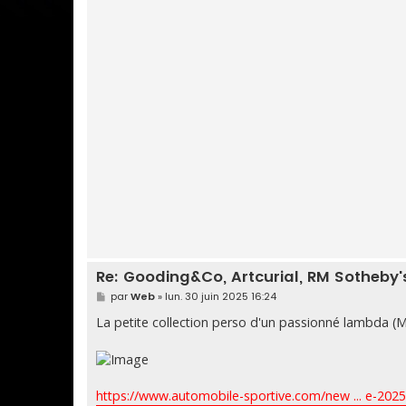
Re: Gooding&Co, Artcurial, RM Sotheby's,
M
par
Web
»
lun. 30 juin 2025 16:24
e
s
La petite collection perso d'un passionné lambda (M
s
a
g
e
https://www.automobile-sportive.com/new ... e-202