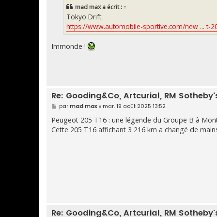
s
mad max
a écrit :
↑
a
g
Tokyo Drift
e
https://www.automobile-sportive.com/new ... t-
Immonde !
Re: Gooding&Co, Artcurial, RM Sotheby's,
M
par
mad max
»
mar. 19 août 2025 13:52
e
s
Peugeot 205 T16 : une légende du Groupe B à Mon
s
Cette 205 T16 affichant 3 216 km a changé de main
a
g
e
Re: Gooding&Co, Artcurial, RM Sotheby's,