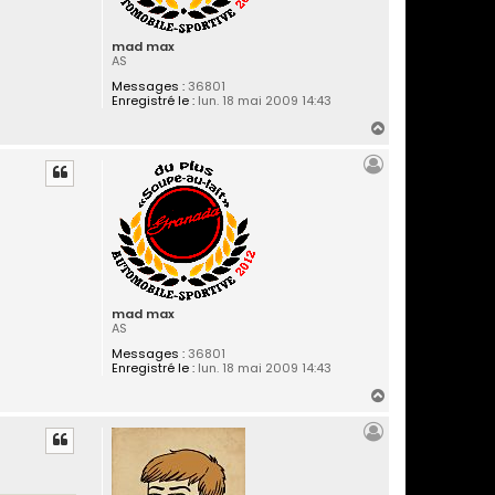
mad max
AS
Messages :
36801
Enregistré le :
lun. 18 mai 2009 14:43
H
a
u
t
mad max
AS
Messages :
36801
Enregistré le :
lun. 18 mai 2009 14:43
H
a
u
t