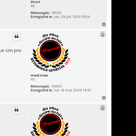
Dtcrt
AS
Messages :
18583
Enregistré le :
jeu. 29 juil. 2010 18:54
H
a
u
t
ue son prix
mad max
AS
Messages :
36801
Enregistré le :
lun. 18 mai 2009 14:43
H
a
u
t