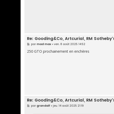
e
Re: Gooding&Co, Artcurial, RM Sotheby's,
M
par
mad max
»
ven. 8 août 2025 14:52
e
s
250 GTO prochainement en enchères
s
a
g
e
Re: Gooding&Co, Artcurial, RM Sotheby's,
M
par
grandalf
»
jeu. 14 août 2025 21:19
e
s