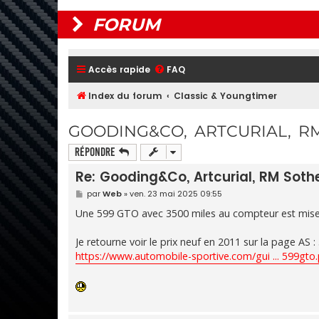
FORUM
Accès rapide
FAQ
Index du forum
Classic & Youngtimer
GOODING&CO, ARTCURIAL, RM 
Répondre
Re: Gooding&Co, Artcurial, RM Sotheb
M
par
Web
»
ven. 23 mai 2025 09:55
e
s
Une 599 GTO avec 3500 miles au compteur est mise 
s
a
g
Je retourne voir le prix neuf en 2011 sur la page AS :
e
https://www.automobile-sportive.com/gui ... 599gto